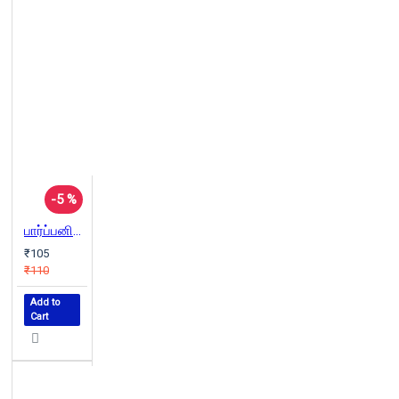
-5 %
பார்ப்பனியத்தின் வெற்றி: மன்னனின் கொலை அல்லது எதிர்ப்புரட்சியின் தோற்றம்
₹105
₹110
Add to
Cart