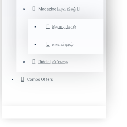
Magazine |பருவ இதழ்
இரு மாத இதழ்
காலாண்டிதழ்
Riddle | விடுகதை
Combo Offers