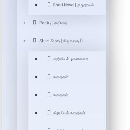
Short Novel | குறுநாவல்
Poetry | கவிதை
Short Story | சிறுகதை
அறிவியல் புனைகதை
கதைகள்
கதைகள்
கிராமியக் கதைகள்