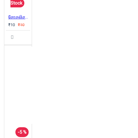
Stock
சோசலிசமும் மதபீடங்களும்
₹10
₹10
-5 %