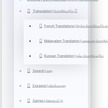
Transulation | மொழிபெயர்ப்பு
French Translations | பிரஞ்சு மொழிபெயர்ப்புக
Malaiyalam Translation | மலையாள மொழிபெய
Russian Translation | ரஷ்ய மொழிபெயர்ப்பு
Speech | உரை
Exegesis | விளக்கவுரை
Games | விளையாட்டு