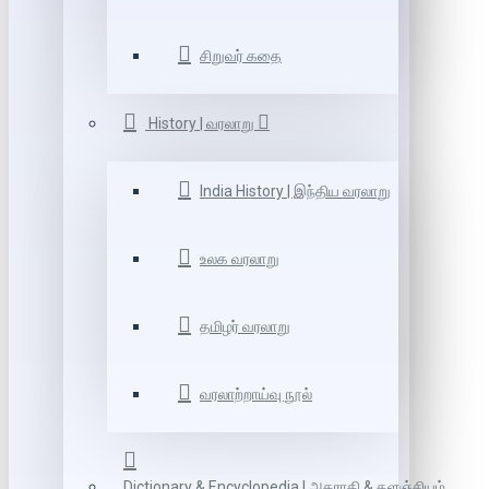
சிறுவர் கதை
History | வரலாறு
India History | இந்திய வரலாறு
உலக வரலாறு
தமிழர் வரலாறு
வரலாற்றாய்வு நூல்
Dictionary & Encyclopedia | அகராதி & களஞ்சியம்