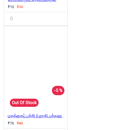
₹10
₹10
-5 %
Out Of Stock
மதத்தைப் பற்றி (பாரதி புத்தகாலயம்)
₹76
₹80