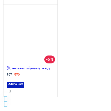
-5 %
இராமாயண உள்ளுறை பொருளும் தென்னிந்திய சாதி வரலாறும்
₹67
₹70
Add to Cart