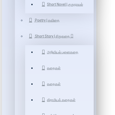
Short Novel | குறுநாவல்
Poetry | கவிதை
Short Story | சிறுகதை
அறிவியல் புனைகதை
கதைகள்
கதைகள்
கிராமியக் கதைகள்