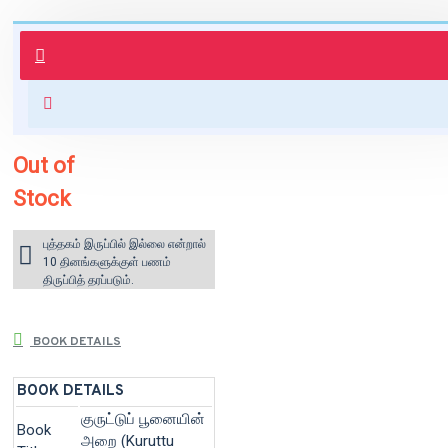
புத்தகம் 3 - 7 நாட்களில் அனுப்பி
வைக்கப்படும்.
+ ₹60 shipping fee* (Free shipping
for orders above ₹1000 within
India)
Out of
Stock
புத்தகம் இருப்பில் இல்லை என்றால்
10 தினங்களுக்குள் பணம்
திருப்பித் தரப்படும்.
BOOK DETAILS
BOOK DETAILS
குருட்டுப் பூனையின்
Book
அறை (Kuruttu