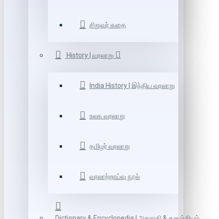
சிறுவர் கதை
History | வரலாறு
India History | இந்திய வரலாறு
உலக வரலாறு
தமிழர் வரலாறு
வரலாற்றாய்வு நூல்
Dictionary & Encyclopedia | அகராதி & களஞ்சியம்