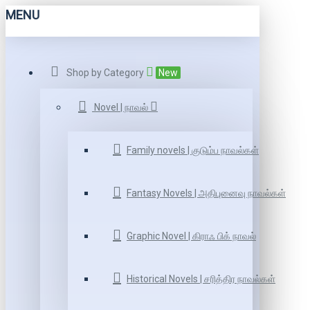
MENU
Shop by Category
New
Novel | நாவல்
Family novels | குடும்ப நாவல்கள்
Fantasy Novels | அதிபுனைவு நாவல்கள்
Graphic Novel | கிராஃ பிக் நாவல்
Historical Novels | சரித்திர நாவல்கள்