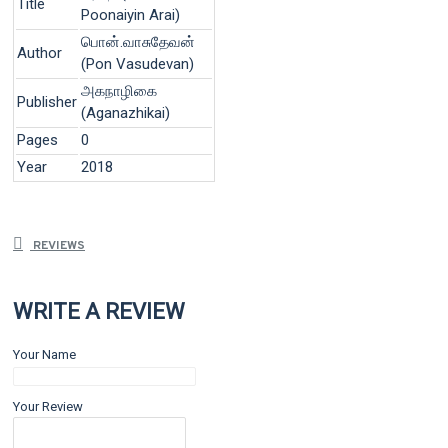
Title
Poonaiyin Arai)
பொன்.வாசுதேவன்
Author
(Pon Vasudevan)
அகநாழிகை
Publisher
(Aganazhikai)
Pages
0
Year
2018
REVIEWS
WRITE A REVIEW
Your Name
Your Review