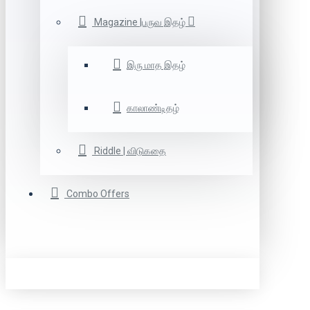
Magazine |பருவ இதழ்
இரு மாத இதழ்
காலாண்டிதழ்
Riddle | விடுகதை
Combo Offers