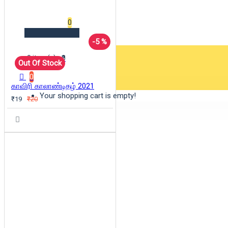
Wishlist
0
-5 %
0 item(s) - ₹0
Out Of Stock
0
காவிரி காலாண்டிதழ் 2021
Your shopping cart is empty!
₹19
₹20