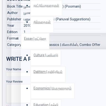
நாட்டுப்புறகதைகள்
Book Title
பூமணி நாவல்கள் (Combo) (Poomani)
Author
பூமணி (Poomani)
Publisher
பனுவல் பரிந்துரைகள் (Panuval Suggestions)
நீள்கதைகள்
Year
2010
Edition
1
Format
Paper Back
Essay | கட்டுரை
Category
Novel | நாவல், Classics | கிளாசிக்ஸ், Combo Offer
Culture | பண்பாடு
WRITE A REVIEW
Your Name
Dalitism | தலித்தியம்
Your Review
Economics | பொருளாதாரம்
Education | கல்வி