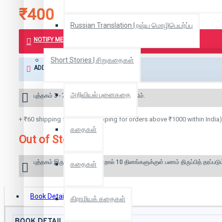
₹400
Russian Translation | ரஷ்ய மொழிபெயர்ப்பு
NOTIFY ME WHEN BOOK IS AVAILABLE
Short Stories | சிறுகதைகள்
ADD TO WISH LIST
அறிவியல் புனைகதை
புத்தகம் 3 - 7 நாட்களில் அனுப்பி வைக்கப்படும்.
+ ₹60 shipping fee* (Free shipping for orders above ₹1000 within India)
கதைகள்
Out of Stock
புத்தகம் இருப்பில் இல்லை என்றால் 10 தினங்களுக்குள் பணம் திருப்பித் தரப்படும
கதைகள்
Book Details
Reviews
கிராமியக் கதைகள்
BOOK DETAILS