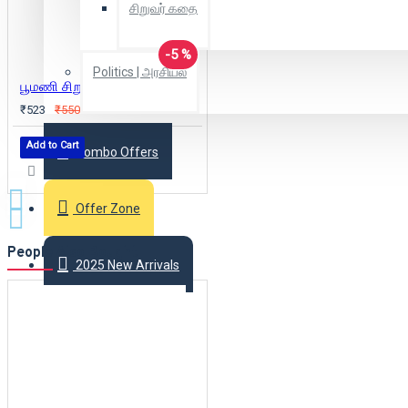
சிறுவர் கதை
-5 %
Politics | அரசியல்
பூமணி சிறுகதைகள் (டிஸ்கவரி புக் பேலஸ்)
₹523
₹550
Add to Cart
Combo Offers
Offer Zone
People Also Bought
2025 New Arrivals
Login
Register