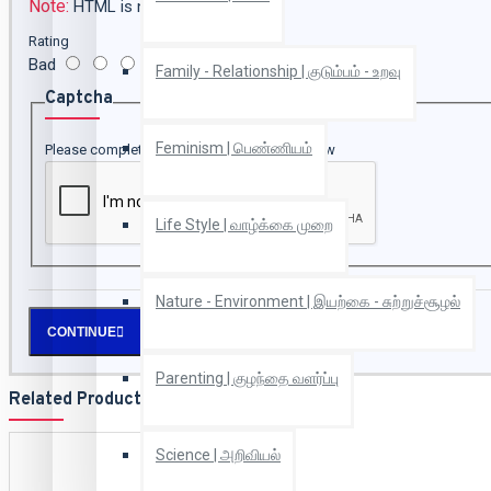
Note:
HTML is not translated!
Rating
Bad
Good
Family - Relationship | குடும்பம் - உறவு
Captcha
Feminism | பெண்ணியம்
Please complete the captcha validation below
Life Style | வாழ்க்கை முறை
Nature - Environment | இயற்கை - சுற்றுச்சூழல்
CONTINUE
Parenting | குழந்தை வளர்ப்பு
Related Products
Science | அறிவியல்