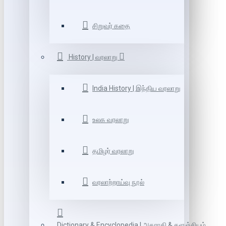
சிறுவர் கதை
History | வரலாறு
India History | இந்திய வரலாறு
உலக வரலாறு
தமிழர் வரலாறு
வரலாற்றாய்வு நூல்
Dictionary & Encyclopedia | அகராதி & களஞ்சியம்