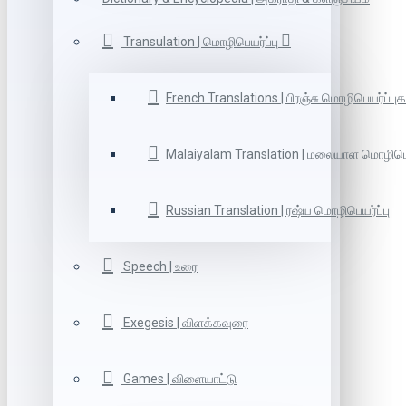
Transulation | மொழிபெயர்ப்பு
French Translations | பிரஞ்சு மொழிபெயர்ப்புக
Malaiyalam Translation | மலையாள மொழிபெய
Russian Translation | ரஷ்ய மொழிபெயர்ப்பு
Speech | உரை
Exegesis | விளக்கவுரை
Games | விளையாட்டு