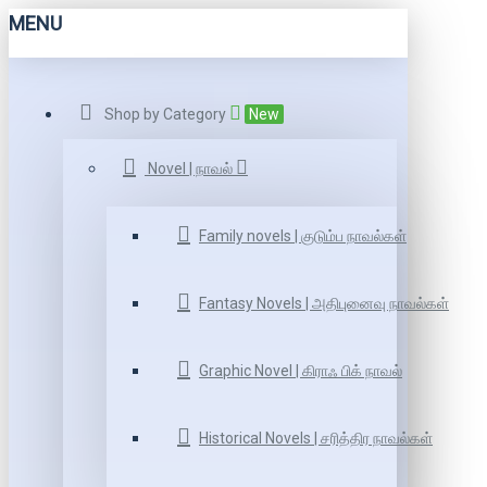
MENU
Shop by Category
New
Novel | நாவல்
Family novels | குடும்ப நாவல்கள்
Fantasy Novels | அதிபுனைவு நாவல்கள்
Graphic Novel | கிராஃ பிக் நாவல்
Historical Novels | சரித்திர நாவல்கள்