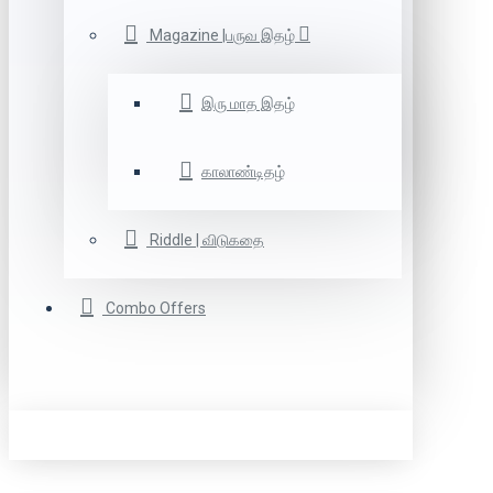
Magazine |பருவ இதழ்
இரு மாத இதழ்
காலாண்டிதழ்
Riddle | விடுகதை
Combo Offers