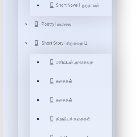
Short Novel | குறுநாவல்
Poetry | கவிதை
Short Story | சிறுகதை
அறிவியல் புனைகதை
கதைகள்
கதைகள்
கிராமியக் கதைகள்