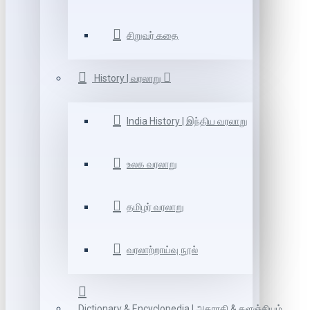
சிறுவர் கதை
History | வரலாறு
India History | இந்திய வரலாறு
உலக வரலாறு
தமிழர் வரலாறு
வரலாற்றாய்வு நூல்
Dictionary & Encyclopedia | அகராதி & களஞ்சியம்