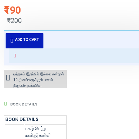
₹190
₹200
புத்தகம் 3 - 7 நாட்களில் அனுப்பி
ADD TO CART
வைக்கப்படும்.
+ ₹60 shipping fee* (Free shipping
for orders above ₹1000 within
India)
புத்தகம் இருப்பில் இல்லை என்றால்
10 தினங்களுக்குள் பணம்
திருப்பித் தரப்படும்.
BOOK DETAILS
BOOK DETAILS
புகழ் பெற்ற
மனிதர்களின்