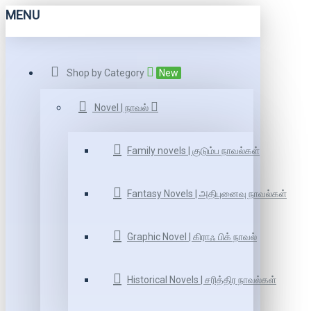
MENU
Shop by Category
New
Novel | நாவல்
Family novels | குடும்ப நாவல்கள்
Fantasy Novels | அதிபுனைவு நாவல்கள்
Graphic Novel | கிராஃ பிக் நாவல்
Historical Novels | சரித்திர நாவல்கள்