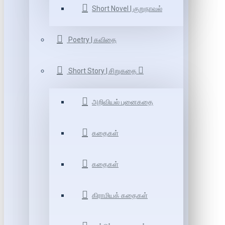
Short Novel | குறுநாவல்
Poetry | கவிதை
Short Story | சிறுகதை
அறிவியல் புனைகதை
கதைகள்
கதைகள்
கிராமியக் கதைகள்