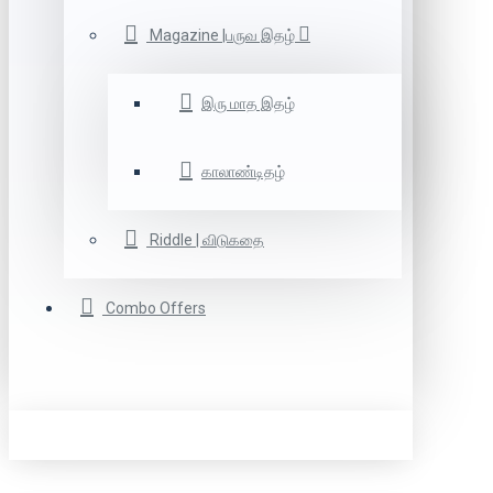
Magazine |பருவ இதழ்
இரு மாத இதழ்
காலாண்டிதழ்
Riddle | விடுகதை
Combo Offers