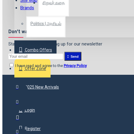
Site Map
சிறுவர் கதை
Brands
Politics | அரசியல்
Don't want to miss out?
Stay in the loop by signing up for our newsletter
Combo Offers
Send
I have read and agree to the
Privacy Policy
Offer Zone
2025 New Arrivals
Login
Register