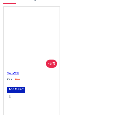
-5 %
தவளை
₹29
₹30
Add to Cart