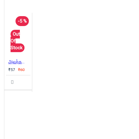
-5 %
Out
Of
Stock
அவர்களால் நம்மைக் காப்பாற்ற முடியும்
₹57
₹60