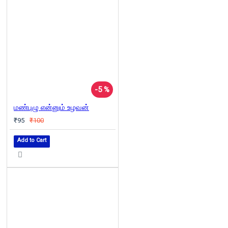
-5 %
மண்புழு என்னும் உழவன்
₹95
₹100
Add to Cart