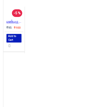
-5 %
மண்புழு என்னும் உழவன்
₹95
₹100
Add to
Cart