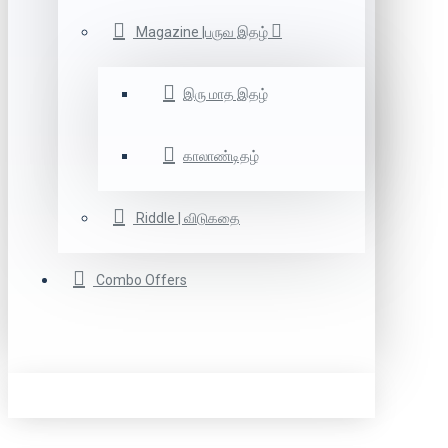
Magazine |பருவ இதழ்
இரு மாத இதழ்
காலாண்டிதழ்
Riddle | விடுகதை
Combo Offers