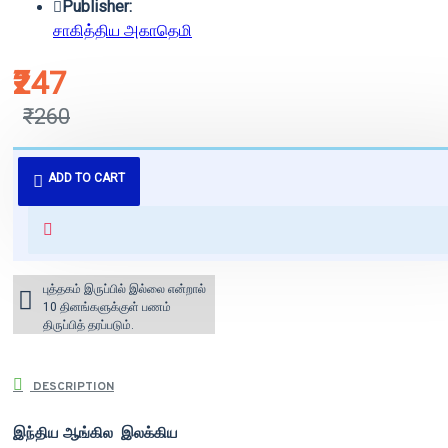
Publisher:
சாகித்திய அகாதெமி
₹247
₹260
புத்தகம் 3 - 7 நாட்களில் அனுப்பி
ADD TO CART
வைக்கப்படும்.
+ ₹60 shipping fee* (Free shipping
for orders above ₹1000 within
India)
புத்தகம் இருப்பில் இல்லை என்றால்
10 தினங்களுக்குள் பணம்
திருப்பித் தரப்படும்.
DESCRIPTION
இந்திய ஆங்கில இலக்கிய