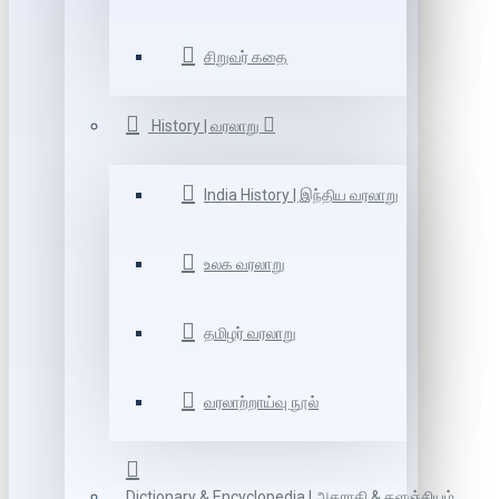
சிறுவர் கதை
History | வரலாறு
India History | இந்திய வரலாறு
உலக வரலாறு
தமிழர் வரலாறு
வரலாற்றாய்வு நூல்
Dictionary & Encyclopedia | அகராதி & களஞ்சியம்