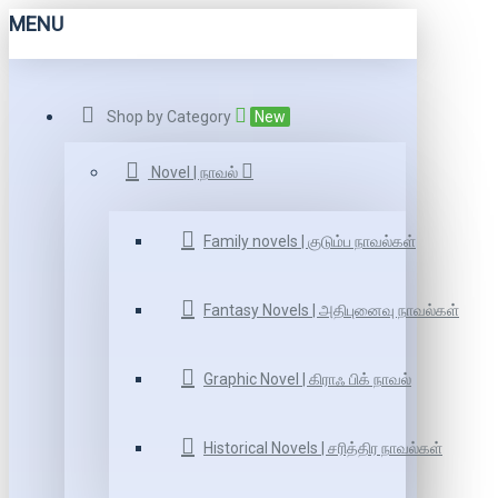
MENU
Shop by Category
New
Novel | நாவல்
Family novels | குடும்ப நாவல்கள்
Fantasy Novels | அதிபுனைவு நாவல்கள்
Graphic Novel | கிராஃ பிக் நாவல்
Historical Novels | சரித்திர நாவல்கள்