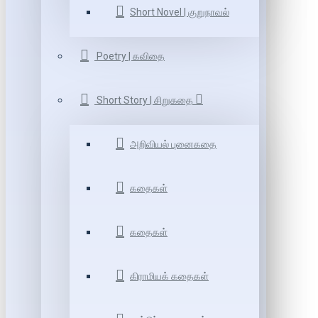
Short Novel | குறுநாவல்
Poetry | கவிதை
Short Story | சிறுகதை
அறிவியல் புனைகதை
கதைகள்
கதைகள்
கிராமியக் கதைகள்