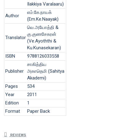
Ilakkiya Varalaaru)
எம்.கே.நாயக்
Author
(Em.Ke.Naayak)
வெ.அயோத்தி &
கு.குணசேகரன்
Translator
(Ve.Ayoththi &
Ku.Kunasekaran)
ISBN
9788126033558
சாகித்திய
Publisher
அகாதெமி (Sahitya
Akademi)
Pages
534
Year
2011
Edition
1
Format
Paper Back
REVIEWS