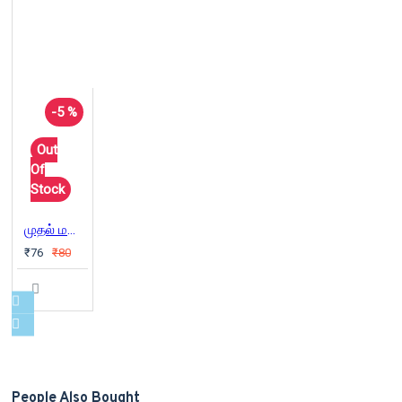
-5 %
Out
Of
Stock
முதல் மழை பெய்த போது பூமியில் மரங்கள் இல்லை
₹76
₹80
People Also Bought