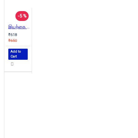
-5 %
இயற்கை வழியில் வேளாண்மை
₹618
₹650
Add to
Cart