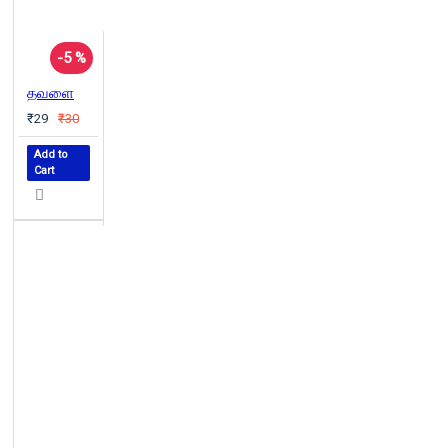
-5 %
தவளை
₹29
₹30
Add to
Cart