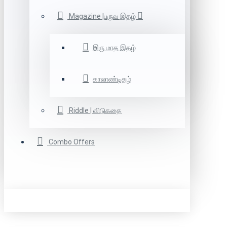
Magazine |பருவ இதழ்
இரு மாத இதழ்
காலாண்டிதழ்
Riddle | விடுகதை
Combo Offers