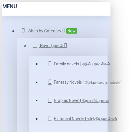
MENU
Shop by Category
New
Novel | நாவல்
Family novels | குடும்ப நாவல்கள்
Fantasy Novels | அதிபுனைவு நாவல்கள்
Graphic Novel | கிராஃ பிக் நாவல்
Historical Novels | சரித்திர நாவல்கள்