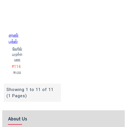
சரண்
புக்ஸ்
வேரில்
பழுத்த
பலா
₹114
₹120
Showing 1 to 11 of 11
(1 Pages)
About Us