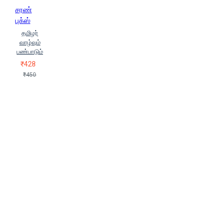
சரண்
புக்ஸ்
தமிழர்
வாழ்வும்
பண்பாடும்
₹428
₹450