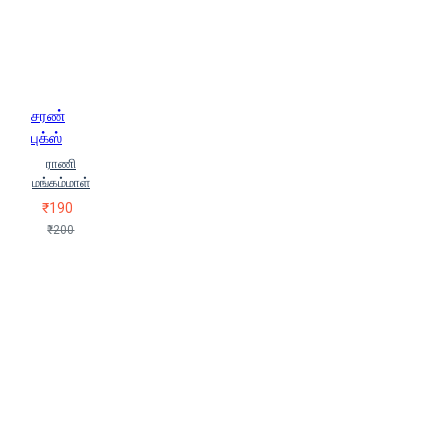
சரண்
புக்ஸ்
ராணி
மங்கம்மாள்
₹190
₹200