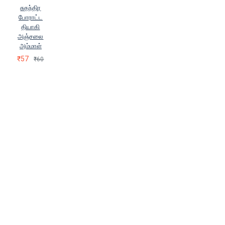
சுதந்திர
போராட்ட
தியாகி
அஞ்சலை
அம்மாள்
₹57
₹60