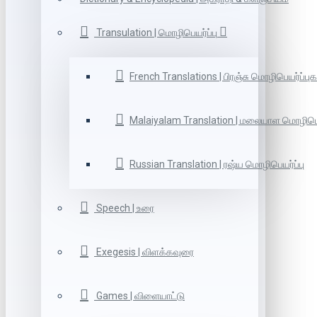
Transulation | மொழிபெயர்ப்பு
French Translations | பிரஞ்சு மொழிபெயர்ப்புக
Malaiyalam Translation | மலையாள மொழிபெய
Russian Translation | ரஷ்ய மொழிபெயர்ப்பு
Speech | உரை
Exegesis | விளக்கவுரை
Games | விளையாட்டு