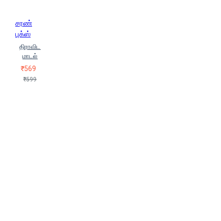
சரண்
புக்ஸ்
திராவிட
மாடல்
₹569
₹599