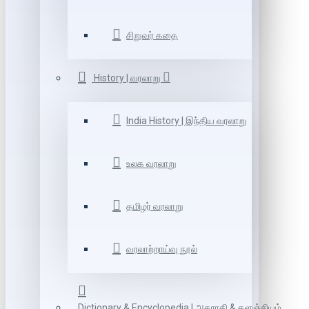
சிறுவர் கதை
History | வரலாறு
India History | இந்திய வரலாறு
உலக வரலாறு
தமிழர் வரலாறு
வரலாற்றாய்வு நூல்
Dictionary & Encyclopedia | அகராதி & களஞ்சியம்