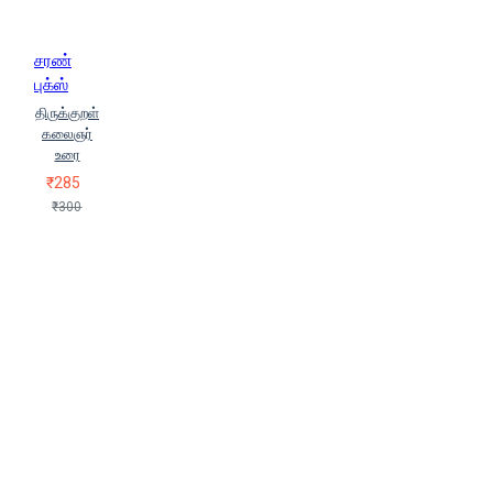
சரண்
புக்ஸ்
திருக்குறள்
கலைஞர்
உரை
₹285
₹300