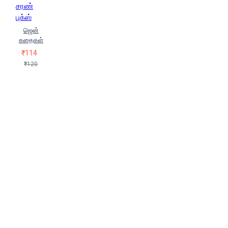
சரண்
புக்ஸ்
ஜென்
கதைகள்
₹114
₹120