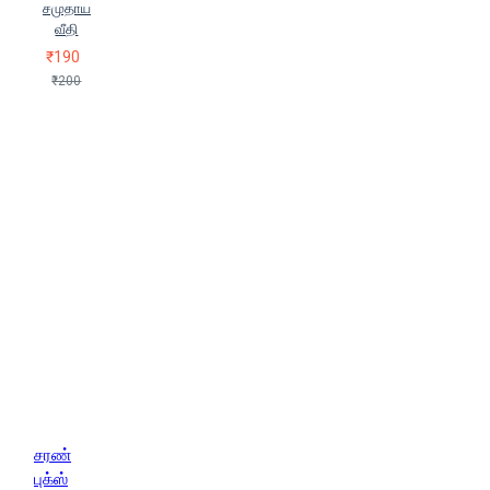
சமுதாய
வீதி
₹190
₹200
சரண்
புக்ஸ்