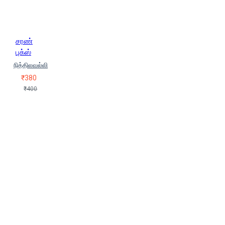
சரண்
புக்ஸ்
நித்திலவல்லி
₹380
₹400