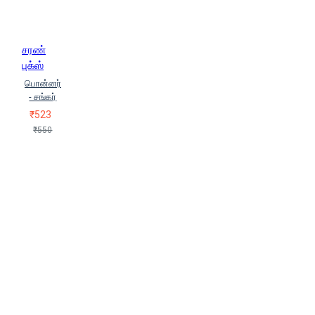
சரண்
புக்ஸ்
பொன்னர்
- சங்கர்
₹523
₹550