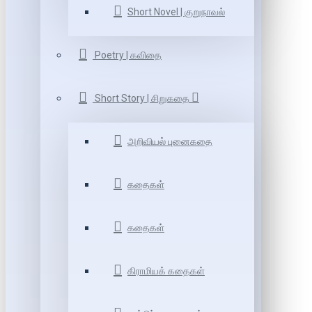
Short Novel | குறுநாவல்
Poetry | கவிதை
Short Story | சிறுகதை
அறிவியல் புனைகதை
கதைகள்
கதைகள்
கிராமியக் கதைகள்