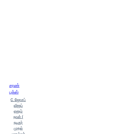
சரண்
புக்ஸ்
C. ஜோசப்
விஜய்
எனும்
நான் (
நடிகர்
முதல்
முதல்வர்