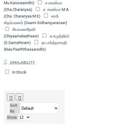
Mu.Karunaanidhi)
ச.சரண்யா
(Cha.Charanyaa)
ச. சரண்யா M.A
(Cha. Charanyaa M.E)
சாமி
சிதம்பரனார் (Saami Sidhamparanaar)
சியாமலாதேவி
(Chiyaamalaathaevi)
சு.சமுத்திரம்
(S.Samuthiram)
நா.பார்த்தசாரதி
(Naa.Paarththasaaradhi)
AVAILABILITY
In Stock
Sort
By:
Show: