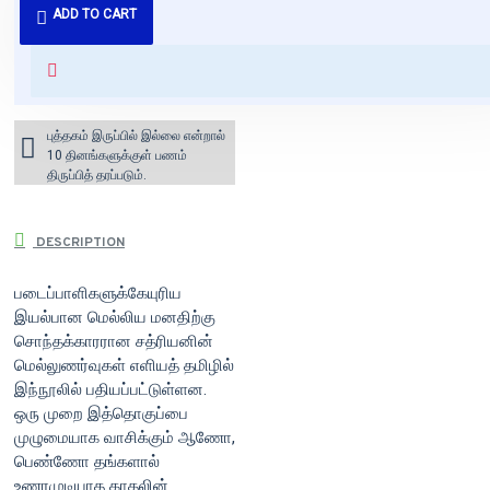
ADD TO CART
வைக்கப்படும்.
+ ₹60 shipping fee* (Free shipping
for orders above ₹1000 within
India)
புத்தகம் இருப்பில் இல்லை என்றால்
10 தினங்களுக்குள் பணம்
திருப்பித் தரப்படும்.
DESCRIPTION
படைப்பாளிகளுக்கேயுரிய
இயல்பான மெல்லிய மனதிற்கு
சொந்தக்காரரான சத்ரியனின்
மெல்லுணர்வுகள் எளியத் தமிழில்
இந்நூலில் பதியப்பட்டுள்ளன.
ஒரு முறை இத்தொகுப்பை
முழுமையாக வாசிக்கும் ஆணோ,
பெண்ணோ தங்களால்
உணரமுடியாத காதலின்