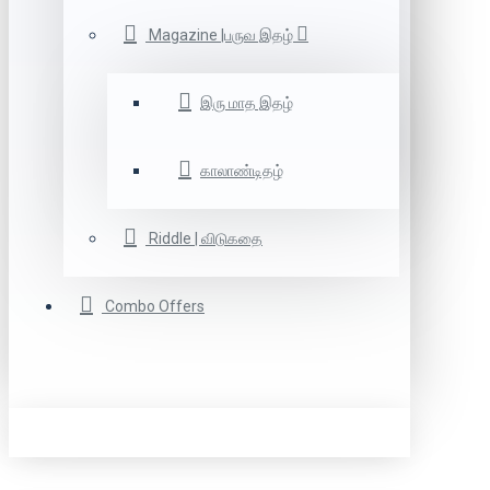
Magazine |பருவ இதழ்
இரு மாத இதழ்
காலாண்டிதழ்
Riddle | விடுகதை
Combo Offers