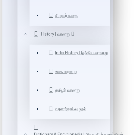
சிறுவர் கதை
History | வரலாறு
India History | இந்திய வரலாறு
உலக வரலாறு
தமிழர் வரலாறு
வரலாற்றாய்வு நூல்
Dictionary & Encyclopedia | அகராதி & களஞ்சியம்