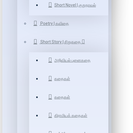
Short Novel | குறுநாவல்
Poetry | கவிதை
Short Story | சிறுகதை
அறிவியல் புனைகதை
கதைகள்
கதைகள்
கிராமியக் கதைகள்