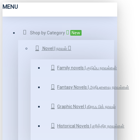
MENU
Shop by Category
New
Novel | நாவல்
Family novels | குடும்ப நாவல்கள்
Fantasy Novels | அதிபுனைவு நாவல்கள்
Graphic Novel | கிராஃ பிக் நாவல்
Historical Novels | சரித்திர நாவல்கள்