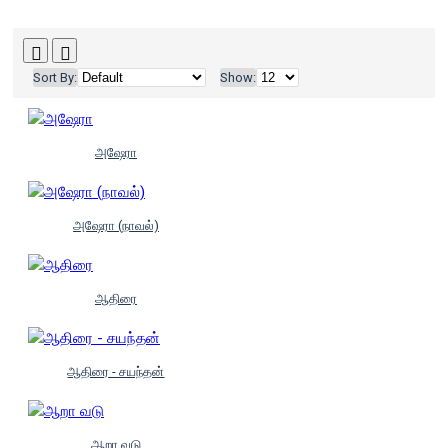
Sort By:
Show:
அஷேரா
அஷேரா (நாவல்)
ஆதிரை
ஆதிரை - சயந்தன்
ஆறா வடு