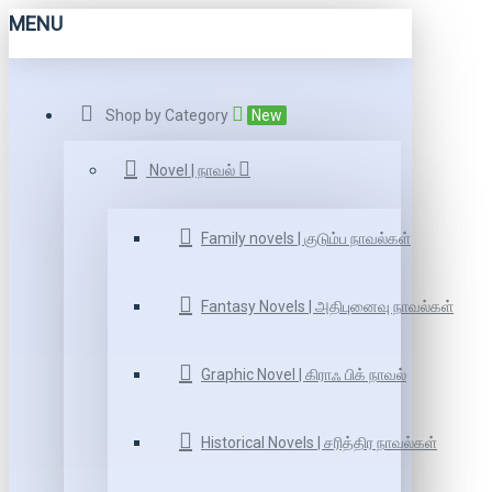
MENU
Shop by Category
New
Novel | நாவல்
Family novels | குடும்ப நாவல்கள்
Fantasy Novels | அதிபுனைவு நாவல்கள்
Graphic Novel | கிராஃ பிக் நாவல்
Historical Novels | சரித்திர நாவல்கள்