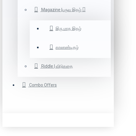
Magazine |பருவ இதழ்
இரு மாத இதழ்
காலாண்டிதழ்
Riddle | விடுகதை
Combo Offers