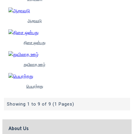
ஆறாவடு
திசை ஒன்பது
துயிலாத ஊழ்
பெயரற்றது
Showing 1 to 9 of 9 (1 Pages)
About Us