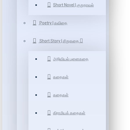
Short Novel | குறுநாவல்
Poetry | கவிதை
Short Story | சிறுகதை
அறிவியல் புனைகதை
கதைகள்
கதைகள்
கிராமியக் கதைகள்