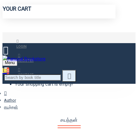
YOUR CART
LOGIN
REGISTER
Menu
0
CONTACT
Your shopping cart is empty!
Author
சயந்தன்
சயந்தன்