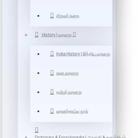
சிறுவர் கதை
History | வரலாறு
India History | இந்திய வரலாறு
உலக வரலாறு
தமிழர் வரலாறு
வரலாற்றாய்வு நூல்
Dictionary & Encyclopedia | அகராதி & களஞ்சியம்