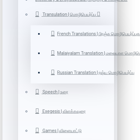
Transulation | மொழிபெயர்ப்பு
French Translations | பிரஞ்சு மொழிபெயர்ப்புக
Malaiyalam Translation | மலையாள மொழிபெய
Russian Translation | ரஷ்ய மொழிபெயர்ப்பு
Speech | உரை
Exegesis | விளக்கவுரை
Games | விளையாட்டு