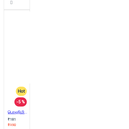
Hot
-5 %
பொஹிமியன்
₹181
₹190