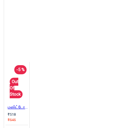
-5 %
Out
Of
Stock
மண்ட்டோ படைப்புகள்
₹518
₹545