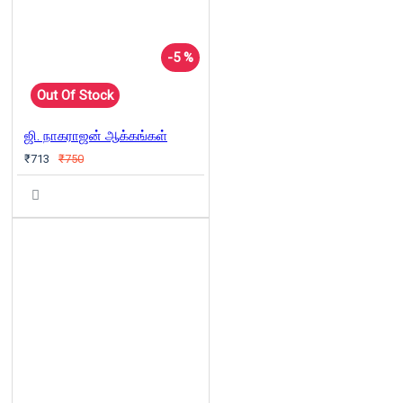
-5 %
Out Of Stock
ஜி. நாகராஜன் ஆக்கங்கள்
₹713
₹750