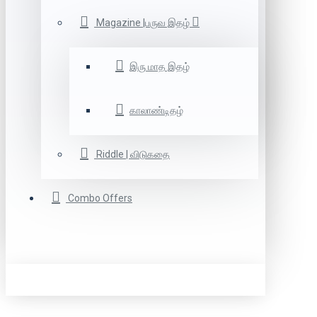
Magazine |பருவ இதழ்
இரு மாத இதழ்
காலாண்டிதழ்
Riddle | விடுகதை
Combo Offers