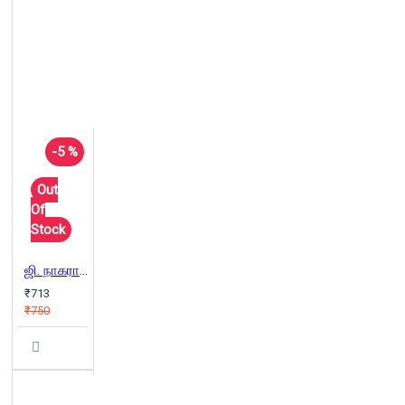
-5 %
Out
Of
Stock
ஜி. நாகராஜன் ஆக்கங்கள்
₹713
₹750