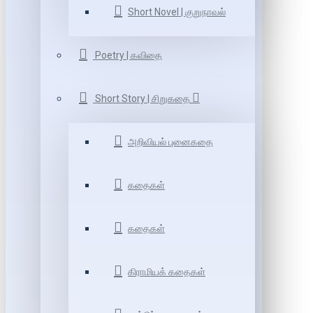
Short Novel | குறுநாவல்
Poetry | கவிதை
Short Story | சிறுகதை
அறிவியல் புனைகதை
கதைகள்
கதைகள்
கிராமியக் கதைகள்