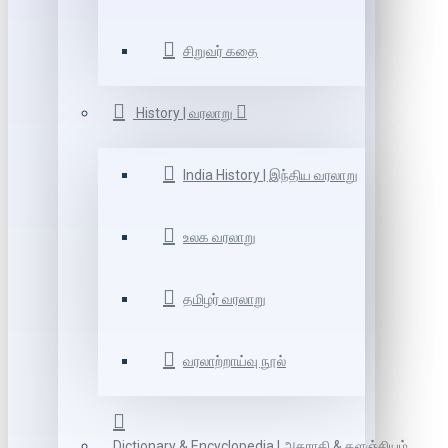
சிறுவர் கதை
History | வரலாறு
India History | இந்திய வரலாறு
உலக வரலாறு
தமிழர் வரலாறு
வரலாற்றாய்வு நூல்
Dictionary & Encyclopedia | அகராதி & களஞ்சியம்