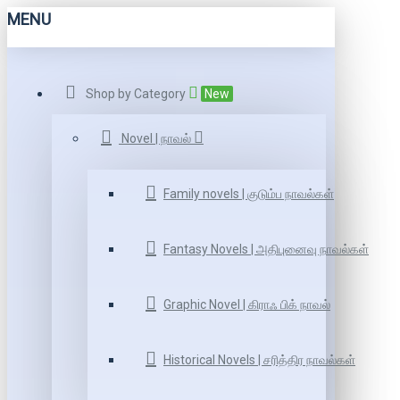
MENU
Shop by Category
New
Novel | நாவல்
Family novels | குடும்ப நாவல்கள்
Fantasy Novels | அதிபுனைவு நாவல்கள்
Graphic Novel | கிராஃ பிக் நாவல்
Historical Novels | சரித்திர நாவல்கள்