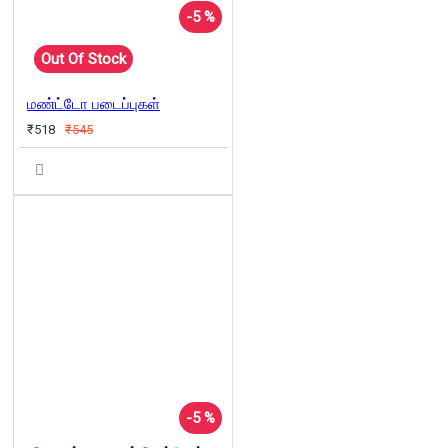
-5 %
Out Of Stock
மண்ட்டோ படைப்புகள்
₹518
₹545
-5 %