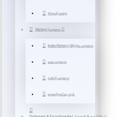
சிறுவர் கதை
History | வரலாறு
India History | இந்திய வரலாறு
உலக வரலாறு
தமிழர் வரலாறு
வரலாற்றாய்வு நூல்
Dictionary & Encyclopedia | அகராதி & களஞ்சியம்