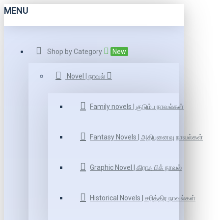
MENU
Shop by Category
New
Novel | நாவல்
Family novels | குடும்ப நாவல்கள்
Fantasy Novels | அதிபுனைவு நாவல்கள்
Graphic Novel | கிராஃ பிக் நாவல்
Historical Novels | சரித்திர நாவல்கள்