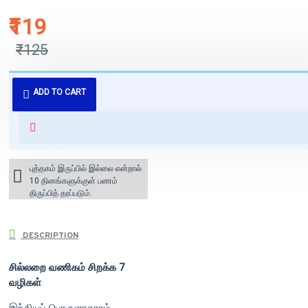
₹119
₹125
புத்தகம் 3 - 7 நாட்களில் அனுப்பி
ADD TO CART
வைக்கப்படும்.
+ ₹60 shipping fee* (Free shipping
for orders above ₹1000 within
India)
புத்தகம் இருப்பில் இல்லை என்றால்
10 தினங்களுக்குள் பணம்
திருப்பித் தரப்படும்.
DESCRIPTION
சில்லறை வணிகம் சிறக்க 7
வழிகள்