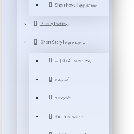
Short Novel | குறுநாவல்
Poetry | கவிதை
Short Story | சிறுகதை
அறிவியல் புனைகதை
கதைகள்
கதைகள்
கிராமியக் கதைகள்