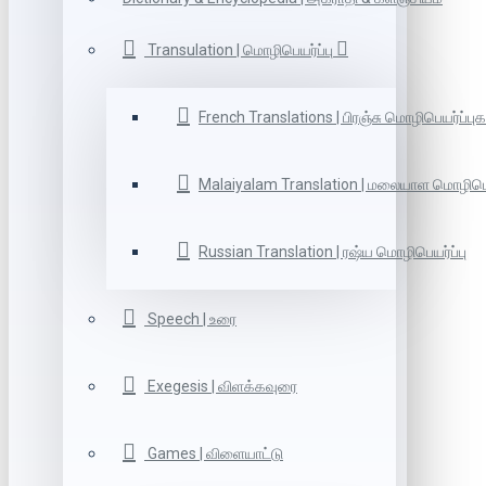
Transulation | மொழிபெயர்ப்பு
French Translations | பிரஞ்சு மொழிபெயர்ப்புக
Malaiyalam Translation | மலையாள மொழிபெய
Russian Translation | ரஷ்ய மொழிபெயர்ப்பு
Speech | உரை
Exegesis | விளக்கவுரை
Games | விளையாட்டு