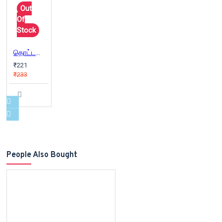
Out
Of
Stock
தொட்டதெல்லாம் பொன்னாகும்
₹221
₹233
People Also Bought