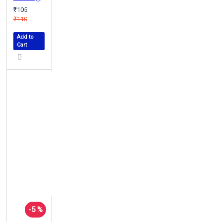
₹105
₹110
Add to
Cart
-5 %