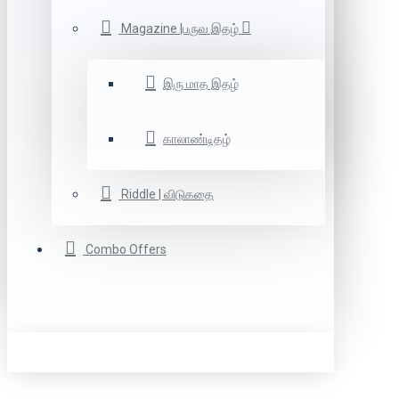
Magazine |பருவ இதழ்
இரு மாத இதழ்
காலாண்டிதழ்
Riddle | விடுகதை
Combo Offers