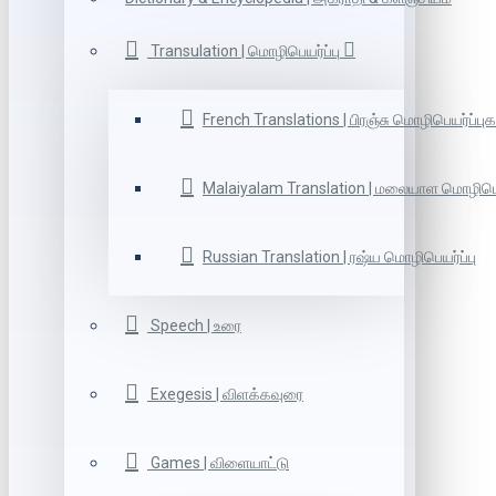
Transulation | மொழிபெயர்ப்பு
French Translations | பிரஞ்சு மொழிபெயர்ப்புக
Malaiyalam Translation | மலையாள மொழிபெய
Russian Translation | ரஷ்ய மொழிபெயர்ப்பு
Speech | உரை
Exegesis | விளக்கவுரை
Games | விளையாட்டு