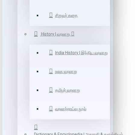
சிறுவர் கதை
History | வரலாறு
India History | இந்திய வரலாறு
உலக வரலாறு
தமிழர் வரலாறு
வரலாற்றாய்வு நூல்
Dictionary & Encyclopedia | அகராதி & களஞ்சியம்