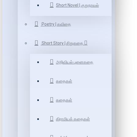
Short Novel | குறுநாவல்
Poetry | கவிதை
Short Story | சிறுகதை
அறிவியல் புனைகதை
கதைகள்
கதைகள்
கிராமியக் கதைகள்