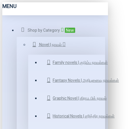
MENU
Shop by Category
New
Novel | நாவல்
Family novels | குடும்ப நாவல்கள்
Fantasy Novels | அதிபுனைவு நாவல்கள்
Graphic Novel | கிராஃ பிக் நாவல்
Historical Novels | சரித்திர நாவல்கள்