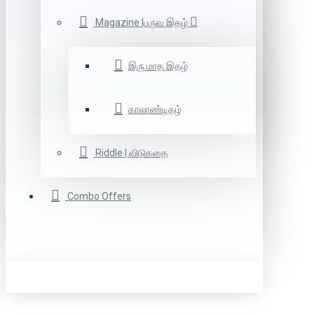
Magazine |பருவ இதழ்
இரு மாத இதழ்
காலாண்டிதழ்
Riddle | விடுகதை
Combo Offers