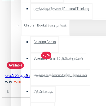
பகுத்தறிவு சிந்தனை | Rational Thinking
Children Books| சிறார் நூல்கள்
Coloring Books
-5 %
Scientific Tamil | அறிவியல் நூல்கள்
Available
குழந்தைகளுக்கான சிறந்த புத்தகங்கள்
உலகம் 20 குடும்பத்துக்குச் சொந்தம்
₹219
₹230
சித்திரக்கதை