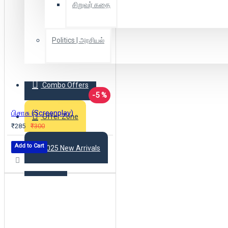
சிறுவர் கதை
Politics | அரசியல்
Combo Offers
-5 %
பிசாசு (Screenplay)
Offer Zone
₹285
₹300
Add to Cart
2025 New Arrivals
Login
Register