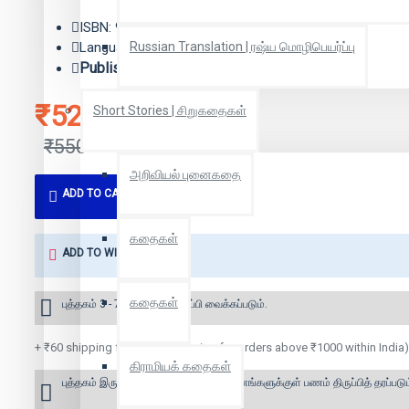
ISBN: 9788184026146
Language: தமிழ்
Russian Translation | ரஷ்ய மொழிபெயர்ப்பு
Publisher:
கண்ணதாசன் பதிப்பகம்
₹523
Short Stories | சிறுகதைகள்
₹550
அறிவியல் புனைகதை
ADD TO CART
கதைகள்
ADD TO WISH LIST
கதைகள்
புத்தகம் 3 - 7 நாட்களில் அனுப்பி வைக்கப்படும்.
+ ₹60 shipping fee* (Free shipping for orders above ₹1000 within India)
கிராமியக் கதைகள்
புத்தகம் இருப்பில் இல்லை என்றால் 10 தினங்களுக்குள் பணம் திருப்பித் தரப்படும