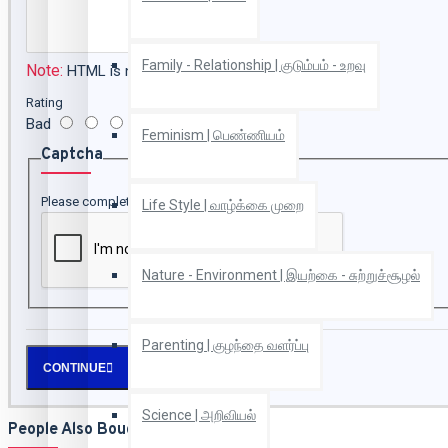
Family - Relationship | குடும்பம் - உறவு
Note:
HTML is not translated!
Rating
Bad
Good
Feminism | பெண்ணியம்
Captcha
Please complete the captcha validation below
Life Style | வாழ்க்கை முறை
Nature - Environment | இயற்கை - சுற்றுச்சூழல்
Parenting | குழந்தை வளர்ப்பு
CONTINUE
Science | அறிவியல்
People Also Bought