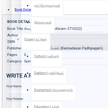
நாட்டுப்புறகதைகள்
Book Details
Reviews
BOOK DETAILS
நீள்கதைகள்
Book Title
சிவசூத்திரம் (sivasuthiram-3710222)
Author
ஓஷோ (Osho)
Essay | கட்டுரை
ISBN
9788184026146
Publisher
கண்ணதாசன் பதிப்பகம் (Kannadasan Padhipagam)
Pages
0
Culture | பண்பாடு
Category
Spirituality | ஆன்மீகம்
Dalitism | தலித்தியம்
WRITE A REVIEW
Your Name
Economics | பொருளாதாரம்
Your Review
Education | கல்வி