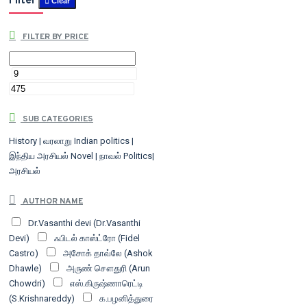
Filter
Clear
FILTER BY PRICE
SUB CATEGORIES
History | வரலாறு
Indian politics |
இந்திய அரசியல்
Novel | நாவல்
Politics|
அரசியல்
AUTHOR NAME
Dr.Vasanthi devi (Dr.Vasanthi
Devi)
ஃபிடல் காஸ்ட்ரோ (Fidel
Castro)
அசோக் தாவ்லே (Ashok
Dhawle)
அருண் சௌதுரி (Arun
Chowdri)
எஸ்.கிருஷ்ணாரெட்டி
(S.Krishnareddy)
க.பழனித்துரை