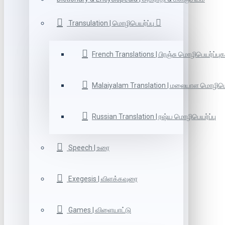
Transulation | மொழிபெயர்ப்பு
French Translations | பிரஞ்சு மொழிபெயர்ப்புக
Malaiyalam Translation | மலையாள மொழிபெய
Russian Translation | ரஷ்ய மொழிபெயர்ப்பு
Speech | உரை
Exegesis | விளக்கவுரை
Games | விளையாட்டு