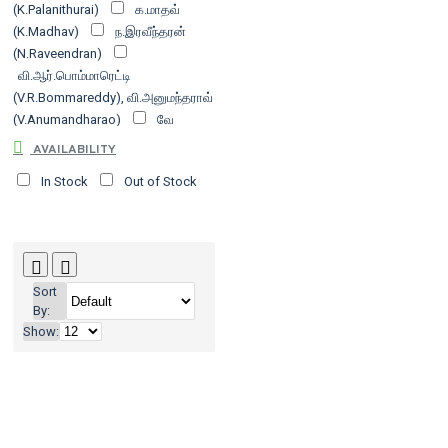
(K.Palanithurai)
க.மாதவ்
(K.Madhav)
ந.இரவீந்தரன்
(N.Raveendran)
வி.ஆர்.பொம்மாரெட்டி
(V.R.Bommareddy), வி.அனுமந்தராவ்
(V.Anumandharao)
வே
மீனாட்சிசுந்தரம்
ஹோ கான் சி (Ho
AVAILABILITY
Khan Si)
In Stock
Out of Stock
Sort
By:
Show: