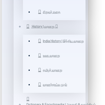
சிறுவர் கதை
History | வரலாறு
India History | இந்திய வரலாறு
உலக வரலாறு
தமிழர் வரலாறு
வரலாற்றாய்வு நூல்
Dictionary & Encyclopedia | அகராதி & களஞ்சியம்