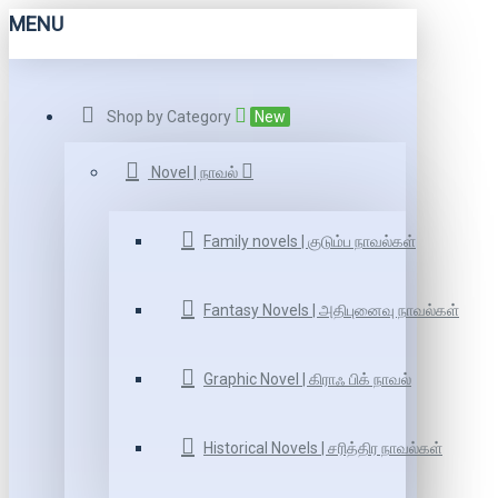
MENU
Shop by Category
New
Novel | நாவல்
Family novels | குடும்ப நாவல்கள்
Fantasy Novels | அதிபுனைவு நாவல்கள்
Graphic Novel | கிராஃ பிக் நாவல்
Historical Novels | சரித்திர நாவல்கள்