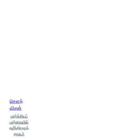
சௌத்
விசன்
மார்க்சியப்
பார்வையில்
ரவீந்திரநாத்
தாகூர்