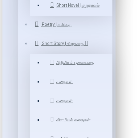
Short Novel | குறுநாவல்
Poetry | கவிதை
Short Story | சிறுகதை
அறிவியல் புனைகதை
கதைகள்
கதைகள்
கிராமியக் கதைகள்