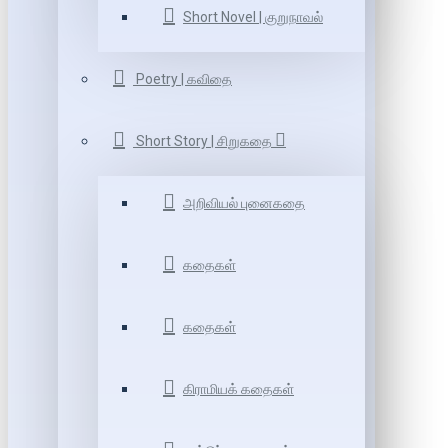
Short Novel | குறுநாவல்
Poetry | கவிதை
Short Story | சிறுகதை
அறிவியல் புனைகதை
கதைகள்
கதைகள்
கிராமியக் கதைகள்