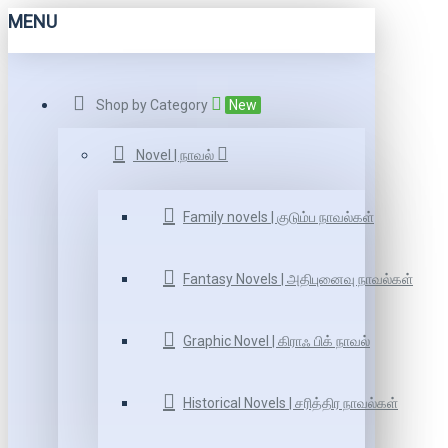
MENU
Shop by Category
New
Novel | நாவல்
Family novels | குடும்ப நாவல்கள்
Fantasy Novels | அதிபுனைவு நாவல்கள்
Graphic Novel | கிராஃ பிக் நாவல்
Historical Novels | சரித்திர நாவல்கள்