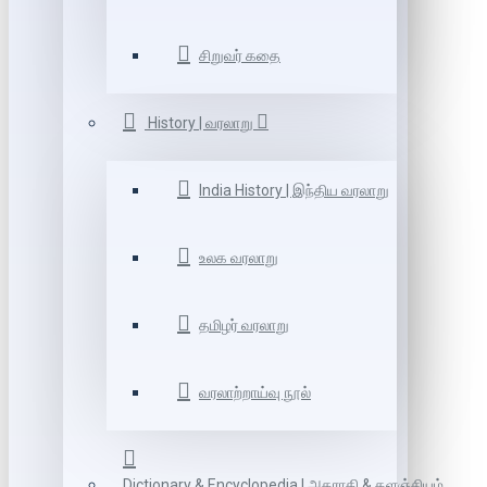
சிறுவர் கதை
History | வரலாறு
India History | இந்திய வரலாறு
உலக வரலாறு
தமிழர் வரலாறு
வரலாற்றாய்வு நூல்
Dictionary & Encyclopedia | அகராதி & களஞ்சியம்