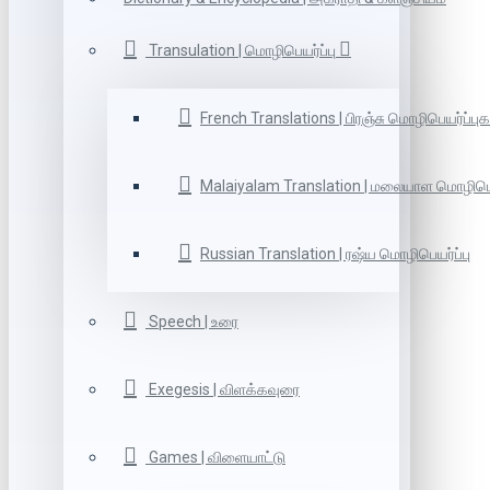
Transulation | மொழிபெயர்ப்பு
French Translations | பிரஞ்சு மொழிபெயர்ப்புக
Malaiyalam Translation | மலையாள மொழிபெய
Russian Translation | ரஷ்ய மொழிபெயர்ப்பு
Speech | உரை
Exegesis | விளக்கவுரை
Games | விளையாட்டு