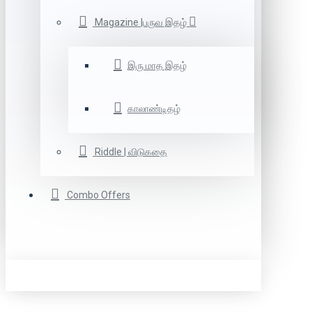
Magazine |பருவ இதழ்
இரு மாத இதழ்
காலாண்டிதழ்
Riddle | விடுகதை
Combo Offers