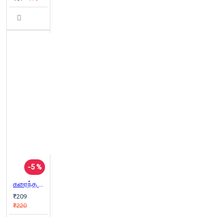
-5 %
கரைந்த நிழல்கள் (காலச்சுவடு பதிப்பகம்)
₹209
₹220