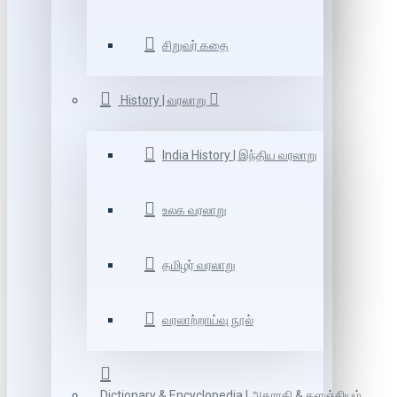
சிறுவர் கதை
History | வரலாறு
India History | இந்திய வரலாறு
உலக வரலாறு
தமிழர் வரலாறு
வரலாற்றாய்வு நூல்
Dictionary & Encyclopedia | அகராதி & களஞ்சியம்