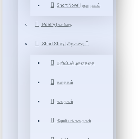
Short Novel | குறுநாவல்
Poetry | கவிதை
Short Story | சிறுகதை
அறிவியல் புனைகதை
கதைகள்
கதைகள்
கிராமியக் கதைகள்