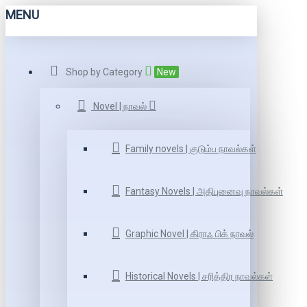
MENU
Shop by Category
New
Novel | நாவல்
Family novels | குடும்ப நாவல்கள்
Fantasy Novels | அதிபுனைவு நாவல்கள்
Graphic Novel | கிராஃ பிக் நாவல்
Historical Novels | சரித்திர நாவல்கள்