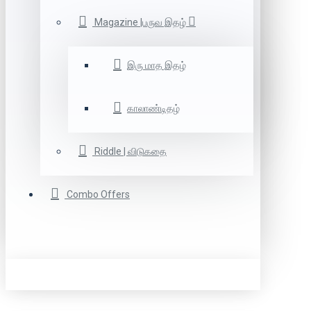
Magazine |பருவ இதழ்
இரு மாத இதழ்
காலாண்டிதழ்
Riddle | விடுகதை
Combo Offers