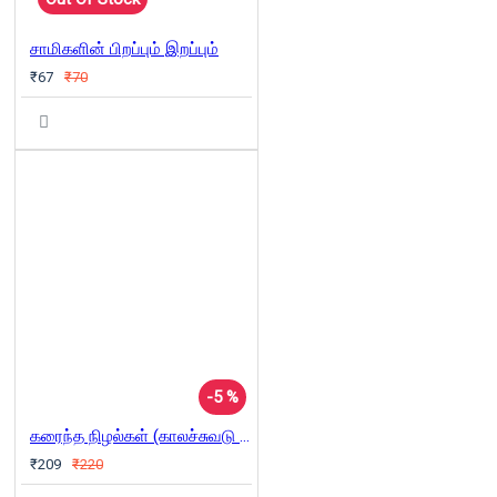
சாமிகளின் பிறப்பும் இறப்பும்
₹67
₹70
-5 %
கரைந்த நிழல்கள் (காலச்சுவடு பதிப்பகம்)
₹209
₹220