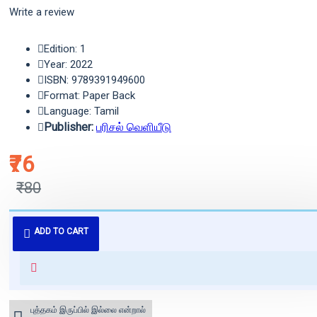
Write a review
Edition: 1
Year: 2022
ISBN: 9789391949600
Format: Paper Back
Language: Tamil
Publisher:
பரிசல் வெளியீடு
₹76
₹80
புத்தகம் 3 - 7 நாட்களில் அனுப்பி
ADD TO CART
வைக்கப்படும்.
+ ₹60 shipping fee* (Free shipping
for orders above ₹1000 within
India)
புத்தகம் இருப்பில் இல்லை என்றால்