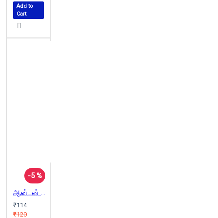
Add to
Cart
-5 %
ஆன்டன் செக்காவ் ஆகச் சிறந்த கதைகள்
₹114
₹120