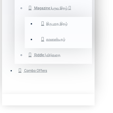
Magazine |பருவ இதழ்
இரு மாத இதழ்
காலாண்டிதழ்
Riddle | விடுகதை
Combo Offers