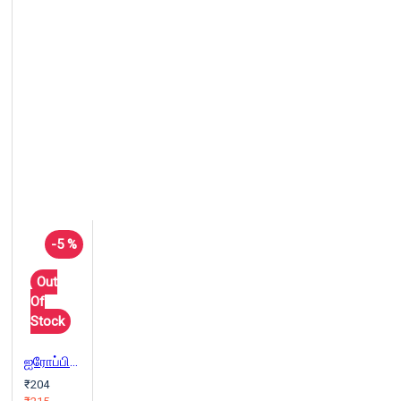
-5 %
Out
Of
Stock
ஐரோப்பியத் தத்துவங்கள்
₹204