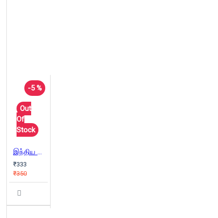
-5 %
Out
Of
Stock
இந்திய ஞான மரபுகள் பெளத்தத்தின் பார்வையில்
₹333
₹350