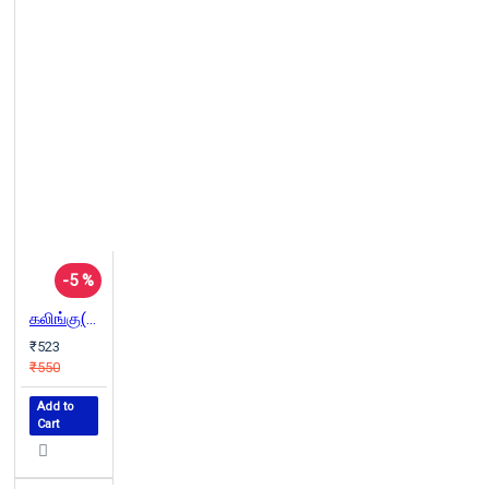
-5 %
கலிங்கு(நாவல்)
₹523
₹550
Add to
Cart