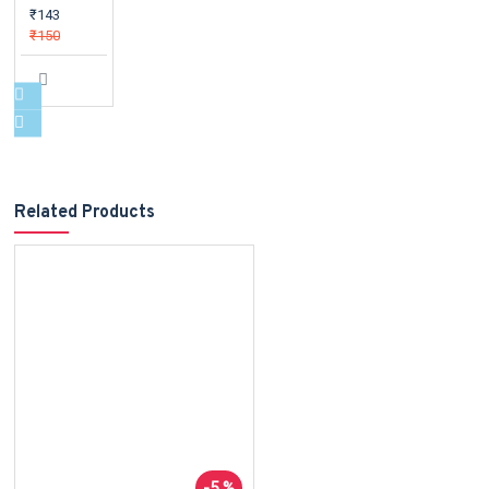
₹143
₹150
Related Products
-5 %