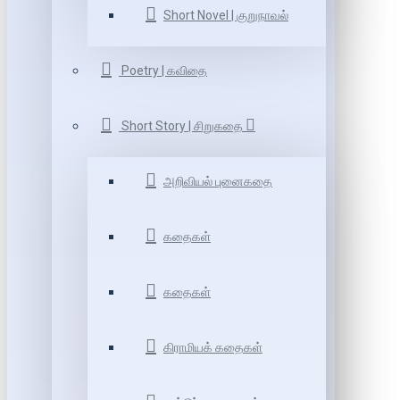
Short Novel | குறுநாவல்
Poetry | கவிதை
Short Story | சிறுகதை
அறிவியல் புனைகதை
கதைகள்
கதைகள்
கிராமியக் கதைகள்