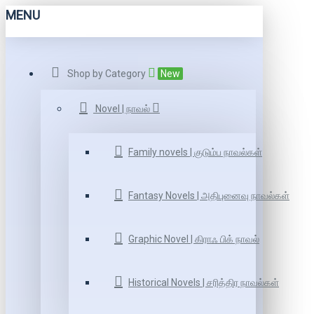
MENU
Shop by Category
New
Novel | நாவல்
Family novels | குடும்ப நாவல்கள்
Fantasy Novels | அதிபுனைவு நாவல்கள்
Graphic Novel | கிராஃ பிக் நாவல்
Historical Novels | சரித்திர நாவல்கள்