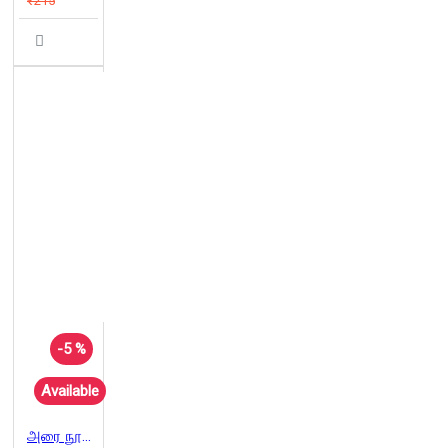
₹215
-5 %
Available
அரை நூற்றாண்டுக் கொடுங்கனவு