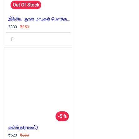
Out Of Stock
இந்திய ஞான மரபுகள் பெளத்தத்தின் பார்வையில்
₹333
₹350
-5 %
கலிங்கு(நாவல்)
₹523
₹550