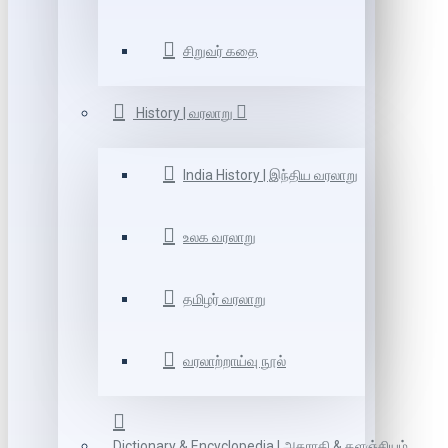
சிறுவர் கதை
History | வரலாறு
India History | இந்திய வரலாறு
உலக வரலாறு
தமிழர் வரலாறு
வரலாற்றாய்வு நூல்
Dictionary & Encyclopedia | அகராதி & களஞ்சியம்