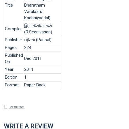
Title
Bharatham
Varalaaru
Kadhaiyaadal)
இரா.சீனிவாசன்
Compiler
(R.Seenivasan)
Publisher
பரிசல் (Parisal)
Pages
224
Published
Dec 2011
On
Year
2011
Edition
1
Format
Paper Back
REVIEWS
WRITE A REVIEW