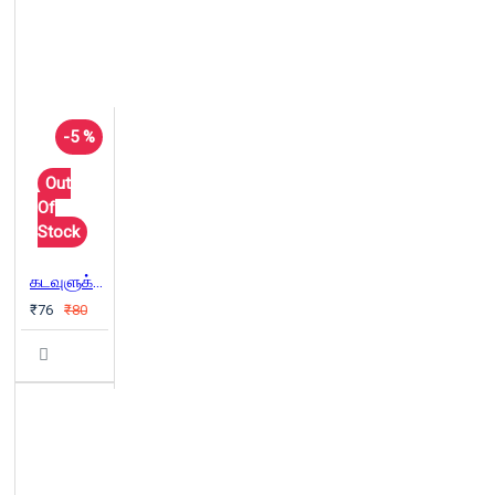
-5 %
Out
Of
Stock
கடவுளுக்கும் முன்பிருந்தே உலகம் இருக்கிறது
₹76
₹80