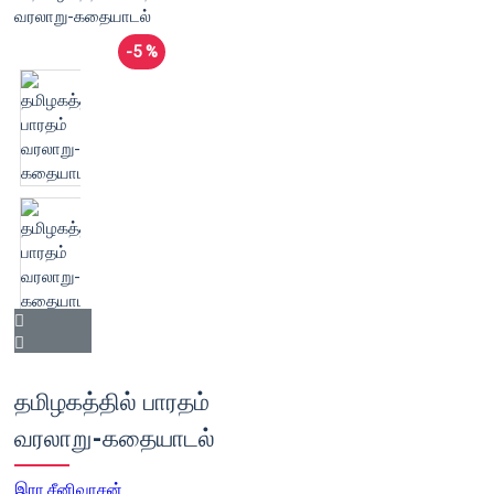
-5 %
தமிழகத்தில் பாரதம்
வரலாறு-கதையாடல்
இரா.சீனிவாசன்