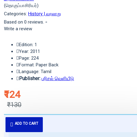
(தொகுப்பாசிரியர்)
Categories:
History | வரலாறு
Based on 0 reviews.
-
Write a review
Edition: 1
Year: 2011
Page: 224
Format: Paper Back
Language: Tamil
Publisher:
பரிசல் வெளியீடு
₹124
₹130
புத்தகம் 3 - 7 நாட்களில் அனுப்பி
ADD TO CART
வைக்கப்படும்.
+ ₹60 shipping fee* (Free shipping