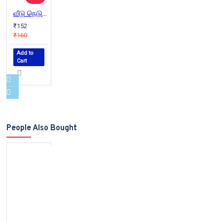
வீடு நெடும் தூரம்
₹152
₹160
Add to
Cart
People Also Bought