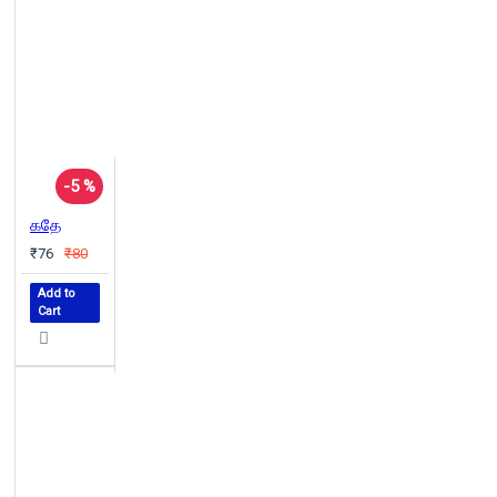
-5 %
கதே
₹76
₹80
Add to
Cart