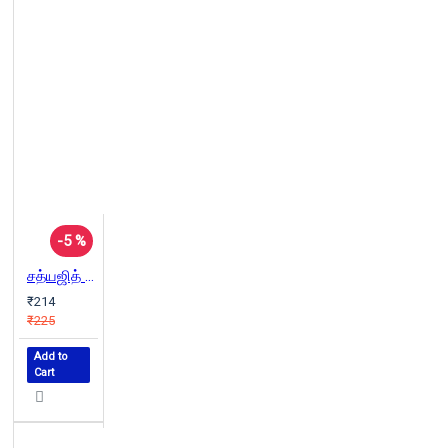
-5 %
சத்யஜித் ரே: திரைமொழியும் கதைக்களமும்
₹214
₹225
Add to
Cart