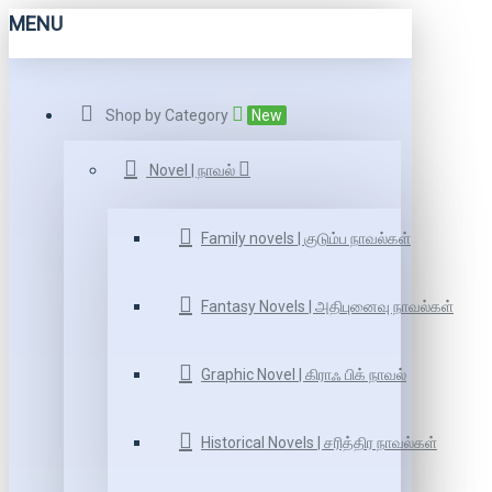
MENU
Shop by Category
New
Novel | நாவல்
Family novels | குடும்ப நாவல்கள்
Fantasy Novels | அதிபுனைவு நாவல்கள்
Graphic Novel | கிராஃ பிக் நாவல்
Historical Novels | சரித்திர நாவல்கள்