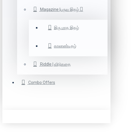
Magazine |பருவ இதழ்
இரு மாத இதழ்
காலாண்டிதழ்
Riddle | விடுகதை
Combo Offers