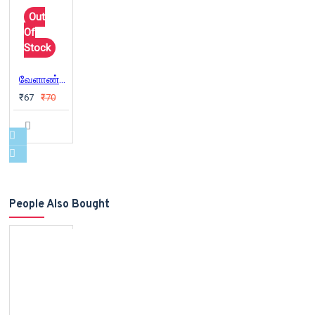
Out
Of
Stock
வேளாண்மையின் விடுதலை
₹67
₹70
People Also Bought