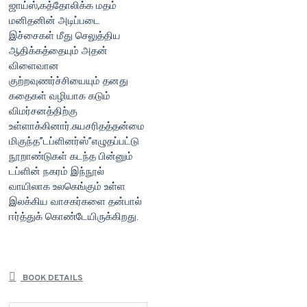
ஜாய்ஸ்,கத்தோலிக்க மதம்
மனிதனின் அடிப்படை
இச்சைகள் மீது செலுத்திய
ஆதிக்கத்தையும் அதன்
விளைவான
குற்றவுணர்ச்சியையும் தனது
கதைகள் வழியாக கடும்
விமர்சனத்திற்கு
உள்ளாக்கினார்.சுயசரிதத்தன்மை
மிகுந்த”டப்ளினர்ஸ்”எழுதப்பட்டு
நூறாண்டுகள் கடந்த பின்னும்
டப்ளின் நகரம் இந்நூல்
வாயிலாக உலகெங்கும் உள்ள
இலக்கிய வாசகர்களை தன்பால்
ஈர்த்துக் கொண்டேயிருக்கிறது.
BOOK DETAILS