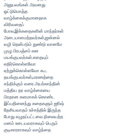
அனுபவங்கள் அவனது
ஒட்டுமொத்த
வாழ்க்கைக்குமானதாக
விரிவதைப்
போல,இக்கதைகளின் மாந்தர்கள்
அடையாளமற்றவர்கள்,ஜன்னல்
வழி தென்படும் துண்டு வானமே
முழு பிரபஞ்சம் என
மயங்குபவர்கள்.எதையும்
எதிர்கொள்ளவோ
ஏற்றுக்கொள்ளவோ கூட
தயங்குபவர்கள்,மரணத்தை
சந்திக்கும் வரை.அயர்லாந்தின்
மத்திய தர வாழ்க்கையை
பிரதான களமாகக் கொண்ட
இப்பதினைந்து கதைகளும் ஐரிஷ்
தேசியவாதம் உச்சத்தில் இருந்த
போது எழுதப்பட்டவை.நிலையற்ற
மனம் உடையவராகவும் பெரும்
குடிகாரராகவும் வாழ்ந்தை