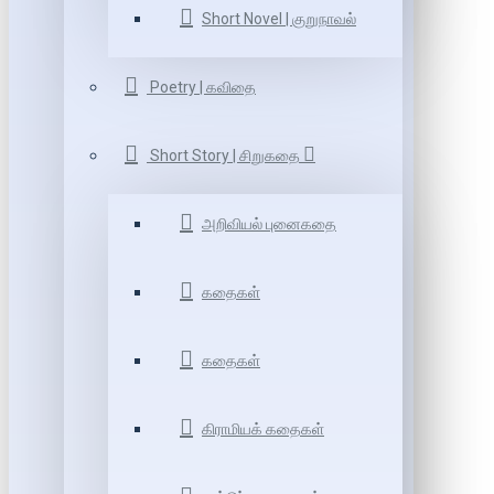
Short Novel | குறுநாவல்
Poetry | கவிதை
Short Story | சிறுகதை
அறிவியல் புனைகதை
கதைகள்
கதைகள்
கிராமியக் கதைகள்