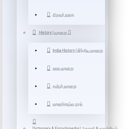
சிறுவர் கதை
History | வரலாறு
India History | இந்திய வரலாறு
உலக வரலாறு
தமிழர் வரலாறு
வரலாற்றாய்வு நூல்
Dictionary & Encyclopedia | அகராதி & களஞ்சியம்