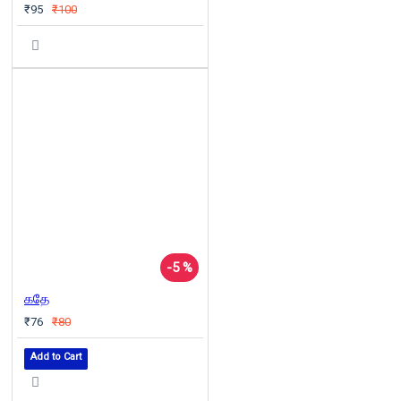
₹95
₹100
-5 %
கதே
₹76
₹80
Add to Cart