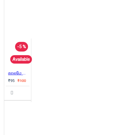
-5 %
Available
காலமே வெளி அறிவியல் புனைகதைகள்
₹95
₹100