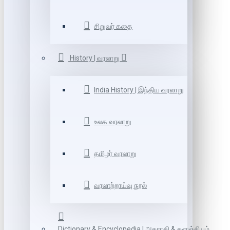
சிறுவர் கதை
History | வரலாறு
India History | இந்திய வரலாறு
உலக வரலாறு
தமிழர் வரலாறு
வரலாற்றாய்வு நூல்
Dictionary & Encyclopedia | அகராதி & களஞ்சியம்