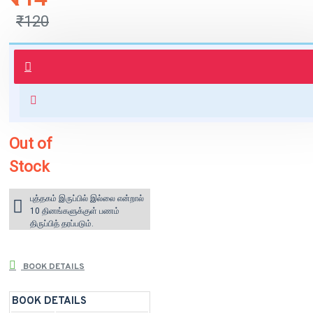
₹120
புத்தகம் 3 - 7 நாட்களில் அனுப்பி
வைக்கப்படும்.
+ ₹60 shipping fee* (Free shipping
for orders above ₹1000 within
India)
Out of
Stock
புத்தகம் இருப்பில் இல்லை என்றால்
10 தினங்களுக்குள் பணம்
திருப்பித் தரப்படும்.
BOOK DETAILS
BOOK DETAILS