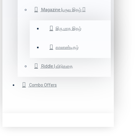
Magazine |பருவ இதழ்
இரு மாத இதழ்
காலாண்டிதழ்
Riddle | விடுகதை
Combo Offers