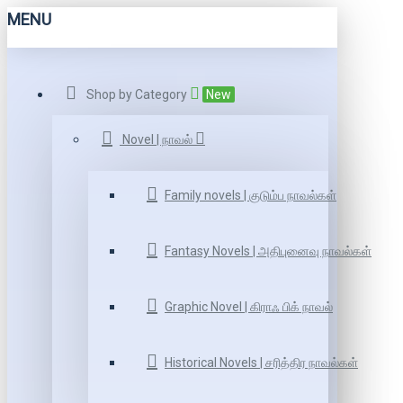
MENU
Shop by Category
New
Novel | நாவல்
Family novels | குடும்ப நாவல்கள்
Fantasy Novels | அதிபுனைவு நாவல்கள்
Graphic Novel | கிராஃ பிக் நாவல்
Historical Novels | சரித்திர நாவல்கள்