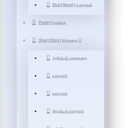
Short Novel | குறுநாவல்
Poetry | கவிதை
Short Story | சிறுகதை
அறிவியல் புனைகதை
கதைகள்
கதைகள்
கிராமியக் கதைகள்