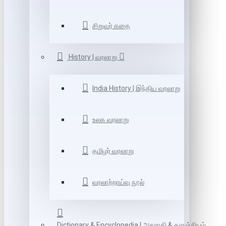
சிறுவர் கதை
History | வரலாறு
India History | இந்திய வரலாறு
உலக வரலாறு
தமிழர் வரலாறு
வரலாற்றாய்வு நூல்
Dictionary & Encyclopedia | அகராதி & களஞ்சியம்