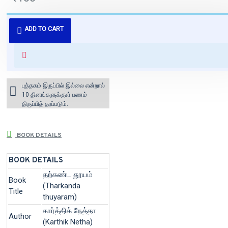
புத்தகம் 3 - 7 நாட்களில் அனுப்பி
ADD TO CART
வைக்கப்படும்.
+ ₹60 shipping fee* (Free shipping
for orders above ₹1000 within
India)
புத்தகம் இருப்பில் இல்லை என்றால்
10 தினங்களுக்குள் பணம்
திருப்பித் தரப்படும்.
BOOK DETAILS
BOOK DETAILS
தற்கண்ட தூயம்
Book
(Tharkanda
Title
thuyaram)
கார்த்திக் நேத்தா
Author
(Karthik Netha)