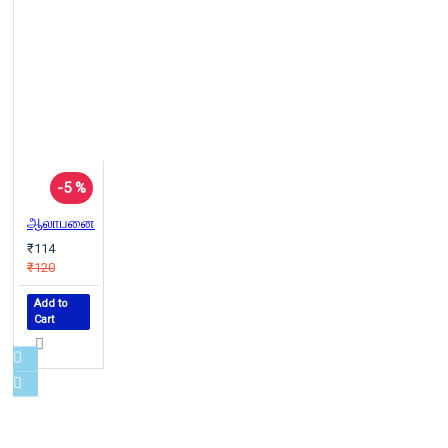
-5 %
ஆலாபனை
₹114
₹120
Add to
Cart