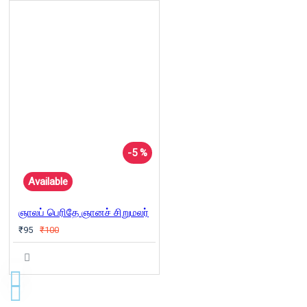
-5 %
Available
ஞாலப் பெரிதே ஞானச் சிறுமலர்
₹95
₹100