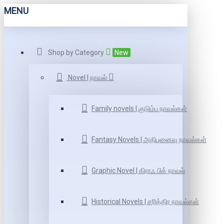
MENU
Shop by Category
New
Novel | நாவல்
Family novels | குடும்ப நாவல்கள்
Fantasy Novels | அதிபுனைவு நாவல்கள்
Graphic Novel | கிராஃ பிக் நாவல்
Historical Novels | சரித்திர நாவல்கள்