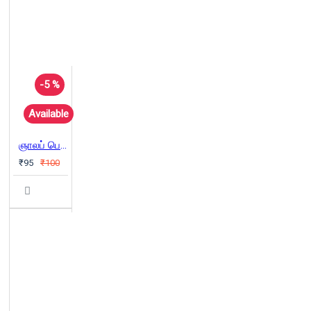
-5 %
Available
ஞாலப் பெரிதே ஞானச் சிறுமலர்
₹95
₹100