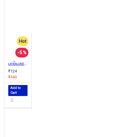
Hot
-5 %
பால்யகால சகி
₹124
₹130
Add to
Cart