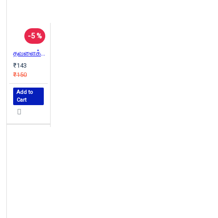
-5 %
தவளைக்கல் சிறுமி
₹143
₹150
Add to
Cart