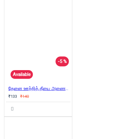
-5 %
Available
தேனை ஊற்றித் தீயை அணைக்கிறான் திகம்பரன்
₹133
₹140