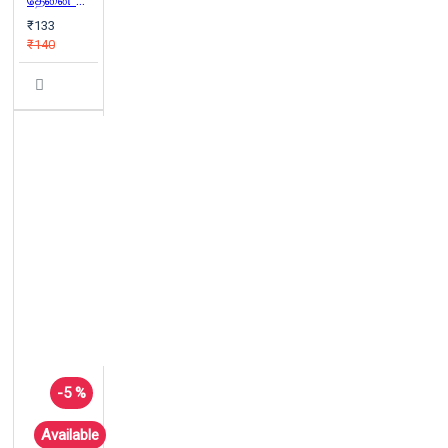
தேனை ஊற்றித் தீயை அணைக்கிறான் திகம்பரன்
₹133
₹140
-5 %
Available