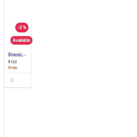
-5 %
Available
தேனை ஊற்றித் தீயை அணைக்கிறான் திகம்பரன்
₹133
₹140