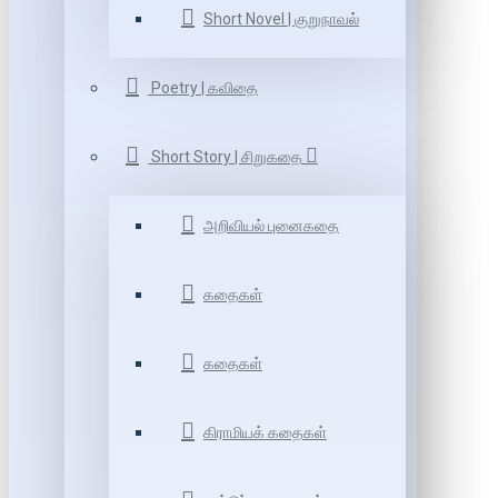
Short Novel | குறுநாவல்
Poetry | கவிதை
Short Story | சிறுகதை
அறிவியல் புனைகதை
கதைகள்
கதைகள்
கிராமியக் கதைகள்