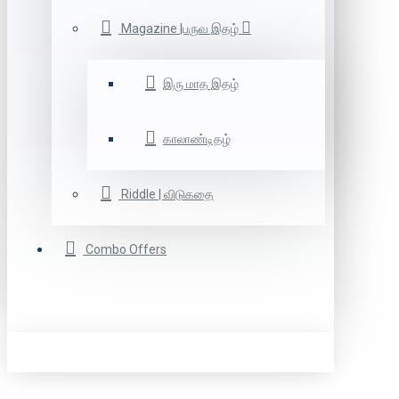
Magazine |பருவ இதழ்
இரு மாத இதழ்
காலாண்டிதழ்
Riddle | விடுகதை
Combo Offers