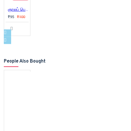
ஞாலப் பெரிதே ஞானச் சிறுமலர்
₹95
₹100
People Also Bought