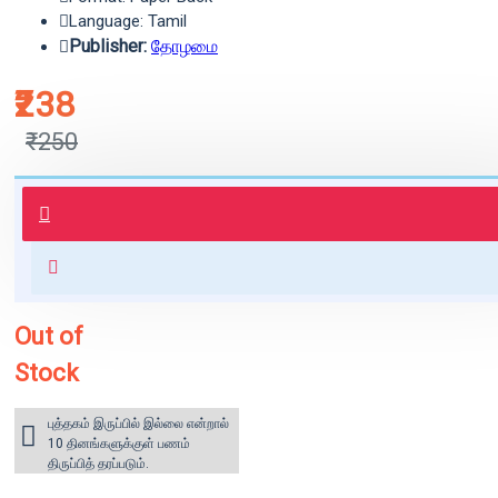
Language: Tamil
Publisher:
தோழமை
₹238
₹250
புத்தகம் 3 - 7 நாட்களில் அனுப்பி
வைக்கப்படும்.
+ ₹60 shipping fee* (Free shipping
for orders above ₹1000 within
India)
Out of
Stock
புத்தகம் இருப்பில் இல்லை என்றால்
10 தினங்களுக்குள் பணம்
திருப்பித் தரப்படும்.