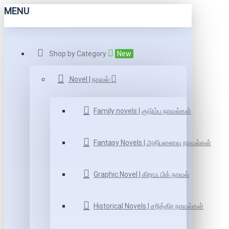
MENU
Shop by Category
New
Novel | நாவல்
Family novels | குடும்ப நாவல்கள்
Fantasy Novels | அதிபுனைவு நாவல்கள்
Graphic Novel | கிராஃ பிக் நாவல்
Historical Novels | சரித்திர நாவல்கள்