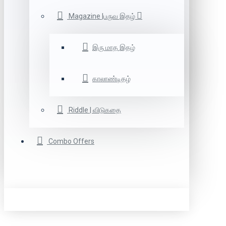
Magazine |பருவ இதழ்
இரு மாத இதழ்
காலாண்டிதழ்
Riddle | விடுகதை
Combo Offers