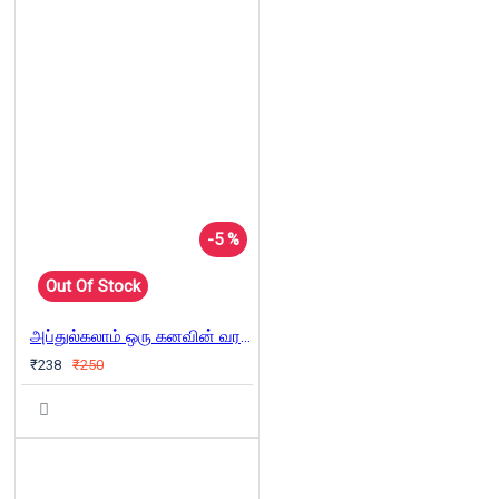
-5 %
Out Of Stock
அப்துல்கலாம் ஒரு கனவின் வரலாறு
₹238
₹250