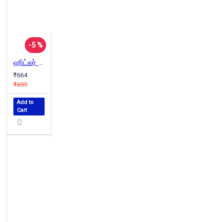
-5 %
ஹிட்லர் சொல்லப்படாத சரித்திரம்
₹664
₹699
Add to
Cart