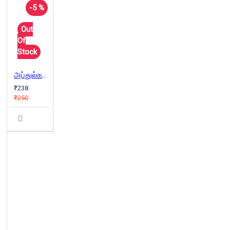
-5 %
Out
Of
Stock
அப்துல்கலாம் ஒரு கனவின் வரலாறு
₹238
₹250