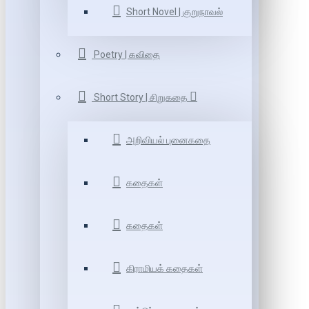
Short Novel | குறுநாவல்
Poetry | கவிதை
Short Story | சிறுகதை
அறிவியல் புனைகதை
கதைகள்
கதைகள்
கிராமியக் கதைகள்