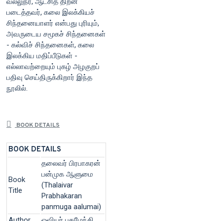
வல்லுநர், ஆட்சித் திறன்
படைத்தவர், கலை இலக்கியச்
சிந்தனையாளர் என்பது புரியும்,
அவருடைய சமூகச் சிந்தனைகள்
- கல்விச் சிந்தனைகள், கலை
இலக்கிய மதிப்பீடுகள் -
எல்லாவற்றையும் புகழ் அழகுறப்
பதிவு செய்திருக்கிறார் இந்த
நூலில்.
BOOK DETAILS
BOOK DETAILS
தலைவர் பிரபாகரன்
பன்முக ஆளுமை
Book
(Thalaivar
Title
Prabhakaran
panmuga aalumai)
Author
ஓவியர் புகழேந்தி