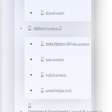
சிறுவர் கதை
History | வரலாறு
India History | இந்திய வரலாறு
உலக வரலாறு
தமிழர் வரலாறு
வரலாற்றாய்வு நூல்
Dictionary & Encyclopedia | அகராதி & களஞ்சியம்