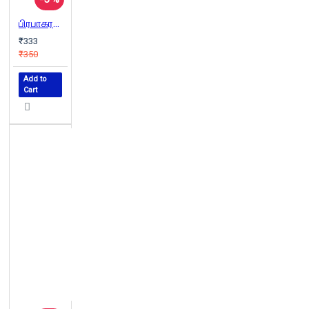
பிரபாகரன்: ஒரு வாழ்க்கை
₹333
₹350
Add to
Cart