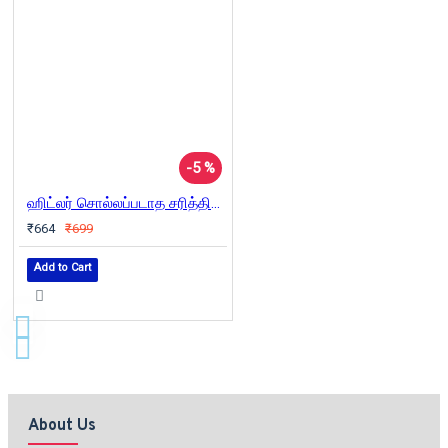
-5 %
ஹிட்லர் சொல்லப்படாத சரித்திரம்
₹664
₹699
Add to Cart
About Us