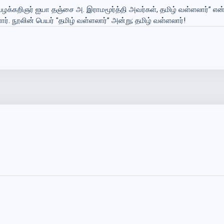
்த வழக்கறிஞர் ஐயா தஞ்சை அ. இராமமூர்த்தி அவர்கள், தமிழ் வள்ளலார்”
ர். நூலின் பெயர் "தமிழ் வள்ளலார்” அன்று; தமிழ் வள்ளலார்!