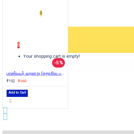
Wishlist
0
0 item(s) - ₹0
0
Your shopping cart is empty!
-5 %
பாண்டியர் வரலாறு (சதாசிவ பண்டாரத்தார்)
₹152
₹160
Add to Cart