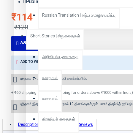
Publisher:
பன்மைவெளி வெளியீட்டகம்
₹114
Russian Translation | ரஷ்ய மொழிபெயர்ப்பு
₹120
Short Stories | சிறுகதைகள்
ADD TO CART
அறிவியல் புனைகதை
ADD TO WISH LIST
கதைகள்
புத்தகம் 3 - 7 நாட்களில் அனுப்பி வைக்கப்படும்.
+ ₹60 shipping fee* (Free shipping for orders above ₹1000 within India)
கதைகள்
புத்தகம் இருப்பில் இல்லை என்றால் 10 தினங்களுக்குள் பணம் திருப்பித் தரப்படும
கிராமியக் கதைகள்
Description
Book Details
Reviews