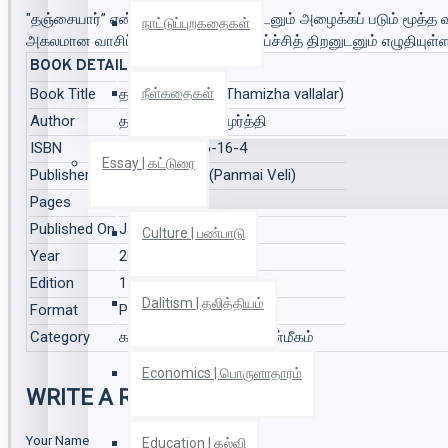
"தஞ்சையார்” என்று அன்புடனும் மதிப்புடனும் அழைக்கப் படும் மூத
நாட்டுப்புறகதைகள்
அகலமான வாசிப்பு ஆற்றலுடனும் ஆராய்ச்சித் திறனுடனும் எழுதியுள்ளா
BOOK DETAILS
Book Title
தமிழ வள்ளலார் (Thamizha vallalar)
நீள்கதைகள்
Author
தஞ்சை அ இராமமூர்த்தி
ISBN
978-93-88546-16-4
Essay | கட்டுரை
Publisher
பன்மை வெளி (Panmai Veli)
Pages
128
Published On
Jan 2019
Culture | பண்பாடு
Year
2019
Edition
1
Dalitism | தலித்தியம்
Format
Paper Back
Category
கட்டுரைகள், வரலாறு, ஆன்மீகம்
Economics | பொருளாதாரம்
WRITE A REVIEW
Your Name
Education | கல்வி