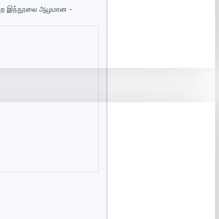
 என்ற இந்நூலை ஆழமான -