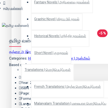
Fantasy Novels | அதிபுனைவு நாவல்கள்
தமிழ வள்ளலார்
Graphic Novel | கிராஃ பிக் நாவல்
-5 %
Historical Novels | சரித்திர நாவல்கள்
தமிழ வள்ளலார்
தஞ்சை அ இராமமூர்த்தி
(ஆசிரியர்)
Short Novel | குறுநாவல்
Categories:
History | வரலாறு
,
Spirituality | ஆன்மீகம்
Based on 0 reviews.
-
Write a review
Translations | மொழிபெயர்ப்புகள்
Edition: 1
Year: 2019
French Translations | பிரஞ்சு மொழிபெயர்ப்புகள்
ISBN: 978-93-88546-16-4
Page: 128
Format: Paper Back
Malaiyalam Translation | மலையாள மொழிபெயர்ப்பு
Language: Tamil