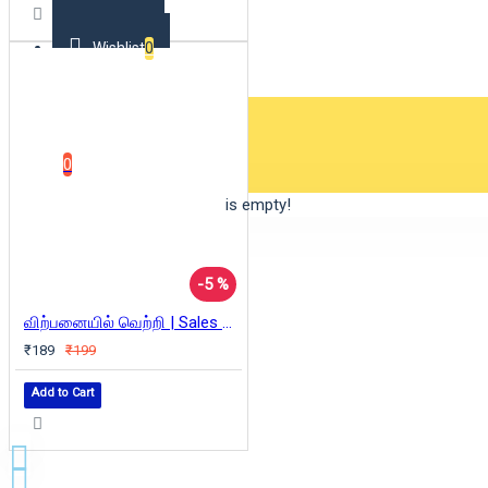
Wishlist
0
0 item(s) - ₹0
0
Your shopping cart is empty!
-5 %
விற்பனையில் வெற்றி | Sales Success (பிரையன் டிரேசி வெற்றி நூலகம்)
₹189
₹199
Add to Cart