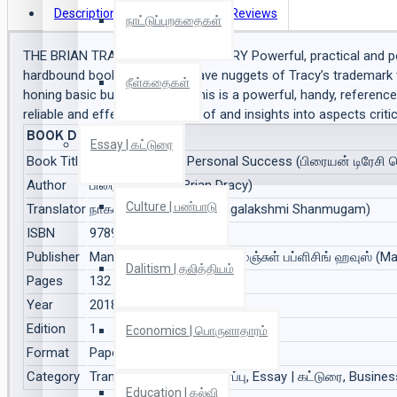
Description
Book Details
Reviews
நாட்டுப்புறகதைகள்
THE BRIAN TRACY SUCCESS LIBRARY Powerful, practical and po
hardbound books that interweave nuggets of Tracy’s trademark wi
நீள்கதைகள்
honing basic business skills. This is a powerful, handy, refere
reliable and effective overview of and insights into aspects criti
BOOK DETAILS
Essay | கட்டுரை
Book Title
தனிநபர் வெற்றி | Personal Success (பிரையன் டிரேசி வ
Author
பிரையன் டிரேசி (Brian Dracy)
Culture | பண்பாடு
Translator
நாகலட்சுமி சண்முகம் (Nagalakshmi Shanmugam)
ISBN
9789387383470
Publisher
Manjul Publishing House | மஞ்சுள் பப்ளிசிங் ஹவுஸ் (M
Dalitism | தலித்தியம்
Pages
132
Year
2018
Edition
1
Economics | பொருளாதாரம்
Format
Paper Back
Category
Translation | மொழிபெயர்ப்பு, Essay | கட்டுரை, Busine
Education | கல்வி