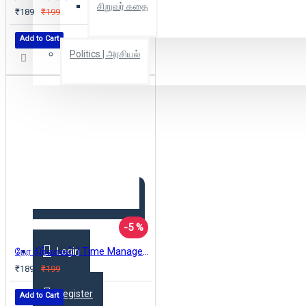
சிறுவர் கதை
₹189
₹199
Add to Cart
Politics | அரசியல்
Combo Offers
Offer Zone
2025 New Arrivals
-5 %
நேர நிர்வாகம் | Time Management (பிரையன் டிரேசி வெற்றி நூலகம்)
Login
₹189
₹199
Register
Add to Cart