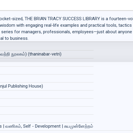
cket-sized, THE BRIAN TRACY SUCCESS LIBRARY is a fourteen-volu
sdom with engaging real-life examples and practical tools, tactics 
nce series for managers, professionals, employees—just about anyone
cal to business.
ெற்றி நூலகம்) (thaninabar-vetri)
anjul Publishing House)
ss | வணிகம், Self - Development | சுயமுன்னேற்றம்