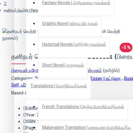
Fantasy Novels | அதிபுனைவு நாவல்கள்
தனிநபர் வெற்றி | Personal Success (பிரையன் டிரேசி வெற்றி நூலகம்)
Graphic Novel | கிராஃ பிக் நாவல்
Historical Novels | சரித்திர நாவல்கள்
-5 %
தனிநபர் வெற்றி | Personal Success (பிரைய
Short Novel | குறுநாவல்
பிரையன் டிரேசி
(ஆசிரியர்),
நாகலட்சுமி சண்முகம்
(தமிழில்)
Categories:
Translation | மொழிபெயர்ப்பு
,
Essay | கட்டுரை
,
Busi
Self - Development | சுயமுன்னேற்றம்
Translations | மொழிபெயர்ப்புகள்
Based on 0 reviews.
-
Write a review
French Translations | பிரஞ்சு மொழிபெயர்ப்புகள்
Edition: 1
Year: 2018
ISBN: 9789387383470
Malaiyalam Translation | மலையாள மொழிபெயர்ப்பு
Page: 132