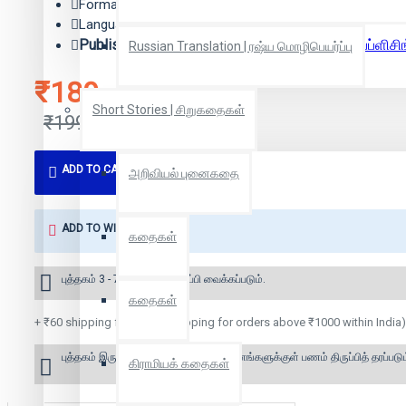
Format: Paper Back
Language: Tamil
Publisher:
Manjul Publishing House | மஞ்சுள் பப்ளிசி
Russian Translation | ரஷ்ய மொழிபெயர்ப்பு
₹189
Short Stories | சிறுகதைகள்
₹199
ADD TO CART
அறிவியல் புனைகதை
ADD TO WISH LIST
கதைகள்
புத்தகம் 3 - 7 நாட்களில் அனுப்பி வைக்கப்படும்.
கதைகள்
+ ₹60 shipping fee* (Free shipping for orders above ₹1000 within India)
புத்தகம் இருப்பில் இல்லை என்றால் 10 தினங்களுக்குள் பணம் திருப்பித் தரப்படும
கிராமியக் கதைகள்