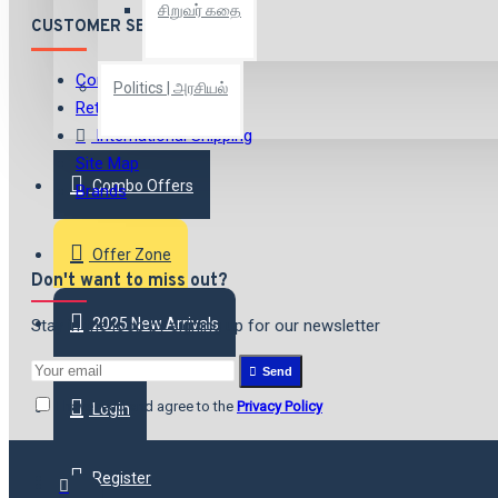
சிறுவர் கதை
CUSTOMER SERVICE
Contact
Politics | அரசியல்
Returns
International Shipping
Site Map
Combo Offers
Brands
Offer Zone
Don't want to miss out?
2025 New Arrivals
Stay in the loop by signing up for our newsletter
Send
I have read and agree to the
Privacy Policy
Login
Register