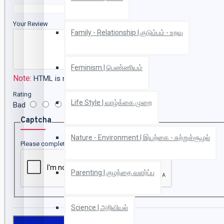
Your Review
Family - Relationship | குடும்பம் - உறவு
Feminism | பெண்ணியம்
Note:
HTML is not translated!
Rating
Life Style | வாழ்க்கை முறை
Bad
Good
Captcha
Nature - Environment | இயற்கை - சுற்றுச்சூழல்
Please complete the captcha validation below
Parenting | குழந்தை வளர்ப்பு
Science | அறிவியல்