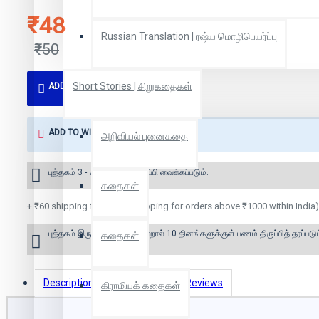
₹48
Russian Translation | ரஷ்ய மொழிபெயர்ப்பு
₹50
Short Stories | சிறுகதைகள்
ADD TO CART
ADD TO WISH LIST
அறிவியல் புனைகதை
புத்தகம் 3 - 7 நாட்களில் அனுப்பி வைக்கப்படும்.
கதைகள்
+ ₹60 shipping fee* (Free shipping for orders above ₹1000 within India)
புத்தகம் இருப்பில் இல்லை என்றால் 10 தினங்களுக்குள் பணம் திருப்பித் தரப்படும
கதைகள்
Description
Book Details
Reviews
கிராமியக் கதைகள்