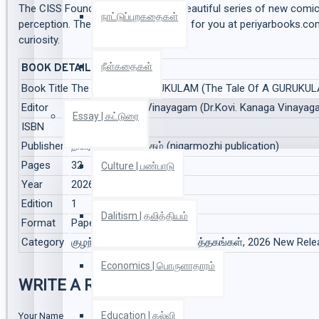
The CISS Foundation brings you a beautiful series of new comic
நாட்டுப்புறகதைகள்
perception. These books are waiting for you at periyarbooks.com
curiosity.
நீள்கதைகள்
BOOK DETAILS
Book Title
The Tale Of A GURUKULAM (The Tale Of A GURUKU
Editor
Dr.Kovi. Kanaga Vinayagam (Dr.Kovi. Kanaga Vinayag
Essay | கட்டுரை
ISBN
9788198393937
Publisher
நிகர்மொழி பதிப்பகம் (nigarmozhi publication)
Pages
32
Culture | பண்பாடு
Year
2026
Edition
1
Dalitism | தலித்தியம்
Format
Paperback
Category
குழந்தைகளுக்கான சிறந்த புத்தகங்கள், 2026 New Rel
Economics | பொருளாதாரம்
WRITE A REVIEW
Education | கல்வி
Your Name