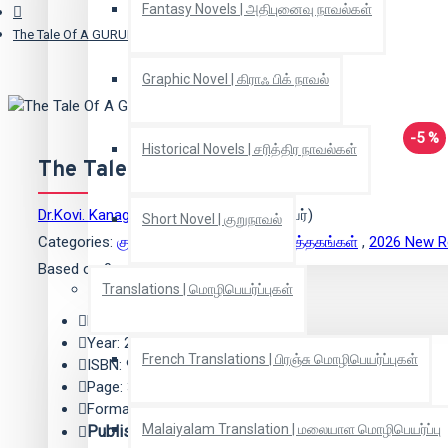
Fantasy Novels | அதிபுனைவு நாவல்கள்
The Tale Of A GURUKULAM
Graphic Novel | கிராஃ பிக் நாவல்
-5 %
Historical Novels | சரித்திர நாவல்கள்
The Tale Of A GURUKULAM
Dr.Kovi. Kanaga Vinayagam
(பதிப்பாசிரியர்)
Short Novel | குறுநாவல்
Categories:
குழந்தைகளுக்கான சிறந்த புத்தகங்கள்
,
2026 New R
Based on 0 reviews.
-
Write a review
Translations | மொழிபெயர்ப்புகள்
Edition: 1
Year: 2026
French Translations | பிரஞ்சு மொழிபெயர்ப்புகள்
ISBN: 9788198393937
Page: 32
Format: Paperback
Malaiyalam Translation | மலையாள மொழிபெயர்ப்பு
Publisher:
நிகர்மொழி பதிப்பகம்