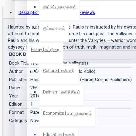
நாட்டுப்புறகதைகள்
Description
Book Details
Reviews
Haunted by a devastating curse, Paulo is instructed by his myste
நீள்கதைகள்
attempt to confront and overcome his dark past. The Valkyries i
Paulo and his wife, Chris, encounter the Valkyries – warrior wom
odyssey is a rare combination of truth, myth, imagination and insp
Essay | கட்டுரை
BOOK DETAILS
Book Title
The Valkyries (The Valkyries)
Culture | பண்பாடு
Author
பாவ்லோ கொய்லோ (Paavlo Koilo)
Publisher
HarperCollins Publishers (HarperCollins Publishers)
Pages
256
Dalitism | தலித்தியம்
Year
2014
Edition
1
Format
Paper Back
Economics | பொருளாதாரம்
Category
Novel | நாவல்
Education | கல்வி