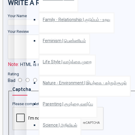
WRITE A REVIEW
Your Name
Family - Relationship | குடும்பம் - உறவு
Your Review
Feminism | பெண்ணியம்
Life Style | வாழ்க்கை முறை
Note:
HTML is not translated!
Rating
Bad
Good
Nature - Environment | இயற்கை - சுற்றுச்சூழல்
Captcha
Please complete the captcha validation below
Parenting | குழந்தை வளர்ப்பு
Science | அறிவியல்