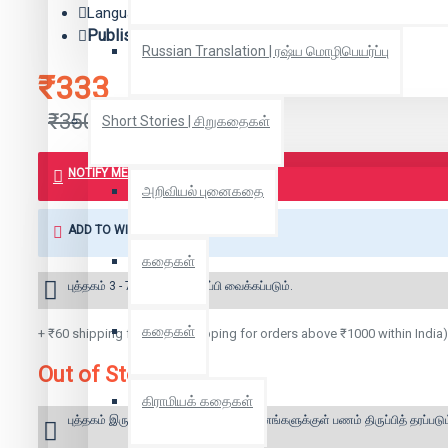
Language: English
Publisher:
HarperCollins Publishers
Russian Translation | ரஷ்ய மொழிபெயர்ப்பு
₹333
₹350
Short Stories | சிறுகதைகள்
NOTIFY ME WHEN BOOK IS AVAILABLE
அறிவியல் புனைகதை
ADD TO WISH LIST
கதைகள்
புத்தகம் 3 - 7 நாட்களில் அனுப்பி வைக்கப்படும்.
கதைகள்
+ ₹60 shipping fee* (Free shipping for orders above ₹1000 within India)
Out of Stock
கிராமியக் கதைகள்
புத்தகம் இருப்பில் இல்லை என்றால் 10 தினங்களுக்குள் பணம் திருப்பித் தரப்படும