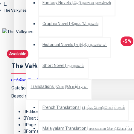
Fantasy Novels | அதிபுனைவு நாவல்கள்
The Valkyries
Graphic Novel | கிராஃ பிக் நாவல்
-5 %
Historical Novels | சரித்திர நாவல்கள்
Available
The Valkyries
Short Novel | குறுநாவல்
பாவ்லோ கொய்லோ
(ஆசிரியர்)
Translations | மொழிபெயர்ப்புகள்
Categories:
Novel | நாவல்
Based on 0 reviews.
-
Write a review
French Translations | பிரஞ்சு மொழிபெயர்ப்புகள்
Edition: 1
Year: 2014
Page: 256
Malaiyalam Translation | மலையாள மொழிபெயர்ப்பு
Format: Paper Back