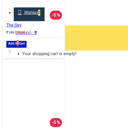
Wishlist
0
-5 %
The Spy
₹189
₹199
0 item(s) - ₹0
0
Add to Cart
Your shopping cart is empty!
-5 %