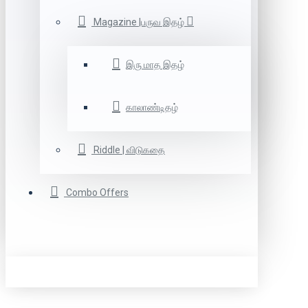
Magazine |பருவ இதழ்
இரு மாத இதழ்
காலாண்டிதழ்
Riddle | விடுகதை
Combo Offers