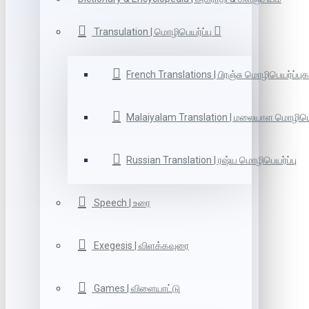
Transulation | மொழிபெயர்ப்பு
French Translations | பிரஞ்சு மொழிபெயர்ப்புக
Malaiyalam Translation | மலையாள மொழிபெய
Russian Translation | ரஷ்ய மொழிபெயர்ப்பு
Speech | உரை
Exegesis | விளக்கவுரை
Games | விளையாட்டு