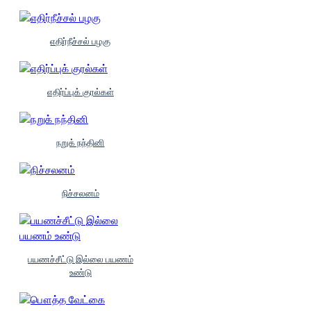
எதிர்நீச்சல் பழகு
எதிர்ப்புக் குரல்கள்
நறுக் நந்தினி
நிச்சலனம்
பயணச்சீட்டு இல்லை பயணம்
உண்டு