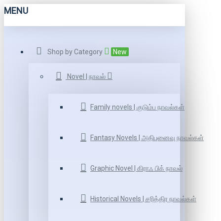
MENU
Shop by Category
New
Novel | நாவல்
Family novels | குடும்ப நாவல்கள்
Fantasy Novels | அதிபுனைவு நாவல்கள்
Graphic Novel | கிராஃ பிக் நாவல்
Historical Novels | சரித்திர நாவல்கள்