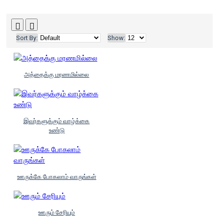
Sort By:
Show:
அத்தைக்கு மரணமில்லை
இவர்களுக்கும் வாழ்க்கை
உண்டு
ஊருக்கே போகலாம் வாருங்கள்
ஊரும் சேரியும்