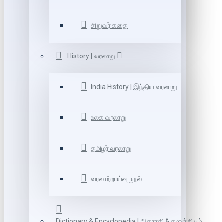
சிறுவர் கதை
History | வரலாறு
India History | இந்திய வரலாறு
உலக வரலாறு
தமிழர் வரலாறு
வரலாற்றாய்வு நூல்
Dictionary & Encyclopedia | அகராதி & களஞ்சியம்