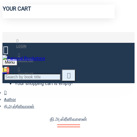
YOUR CART
LOGIN
REGISTER
Menu
0
CONTACT
Your shopping cart is empty!
Author
தி.அ.ஸ்ரீனிவாஸன்
தி.அ.ஸ்ரீனிவாஸன்