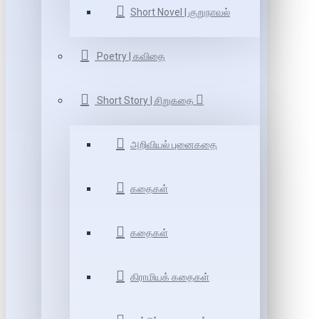
Short Novel | குறுநாவல்
Poetry | கவிதை
Short Story | சிறுகதை
அறிவியல் புனைகதை
கதைகள்
கதைகள்
கிராமியக் கதைகள்