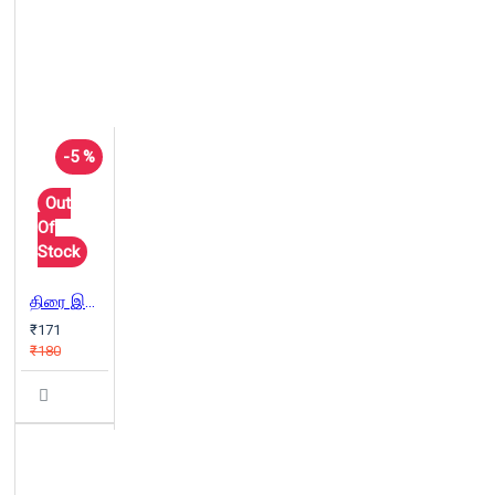
-5 %
Out
Of
Stock
திரை இசைப் பாடல்கள் (பாகம் 4)
₹171
₹180