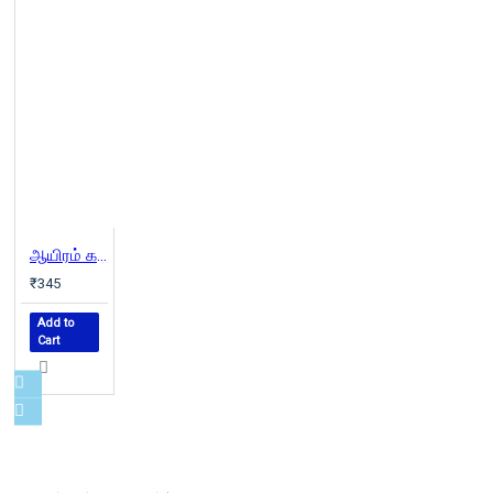
ஆயிரம் கண்ணி
₹345
Add to
Cart