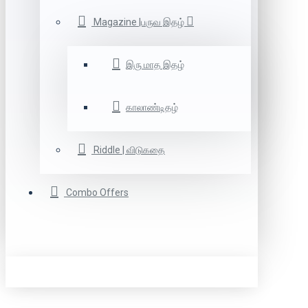
Magazine |பருவ இதழ்
இரு மாத இதழ்
காலாண்டிதழ்
Riddle | விடுகதை
Combo Offers