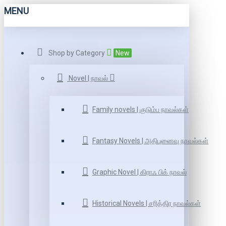
MENU
Shop by Category
New
Novel | நாவல்
Family novels | குடும்ப நாவல்கள்
Fantasy Novels | அதிபுனைவு நாவல்கள்
Graphic Novel | கிராஃ பிக் நாவல்
Historical Novels | சரித்திர நாவல்கள்