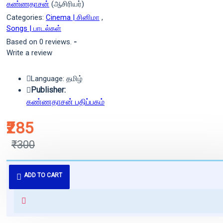
கண்ணதாசன்
(ஆசிரியர்)
Categories:
Cinema | சினிமா
,
Songs | பாடல்கள்
Based on 0 reviews.
-
Write a review
Language: தமிழ்
Publisher:
கண்ணதாசன் பதிப்பகம்
₹285
₹300
புத்தகம் 3 - 7 நாட்களில் அனுப்பி
ADD TO CART
வைக்கப்படும்.
+ ₹60 shipping fee* (Free shipping
for orders above ₹1000 within
India)