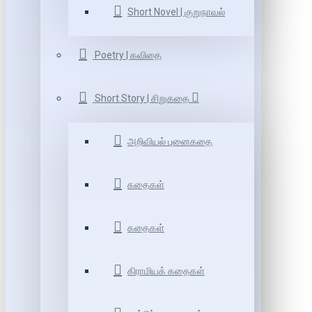
Short Novel | குறுநாவல்
Poetry | கவிதை
Short Story | சிறுகதை
அறிவியல் புனைகதை
கதைகள்
கதைகள்
கிராமியக் கதைகள்