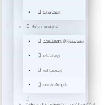
சிறுவர் கதை
History | வரலாறு
India History | இந்திய வரலாறு
உலக வரலாறு
தமிழர் வரலாறு
வரலாற்றாய்வு நூல்
Dictionary & Encyclopedia | அகராதி & களஞ்சியம்