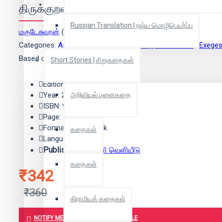
திருக்குறள்-மகுடேசுவரன் உரை
Russian Translation | ரஷ்ய மொழிபெயர்ப்பு
மகுடேசுவரன்
(ஆசிரியர்)
Categories:
Ancient literature | பழங்கால இலக்கியங்கள்
,
Exeges
Based on 0 reviews.
-
Write a review
Short Stories | சிறுகதைகள்
Edition: 4
Year: 2016
அறிவியல் புனைகதை
ISBN: 9788187643906
Page: 300
Format: Paper Back
கதைகள்
Language: Tamil
Publisher:
தமிழினி வெளியீடு
கதைகள்
₹342
₹360
கிராமியக் கதைகள்
NOTIFY ME WHEN BOOK IS AVAILABLE