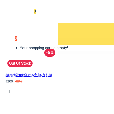
Wishlist
0
0 item(s) - ₹0
0
Your shopping cart is empty!
-5 %
Out Of Stock
அருஞ்சொற்பொருள் (தமிழ் அறிவோம்-2)
₹200
₹210