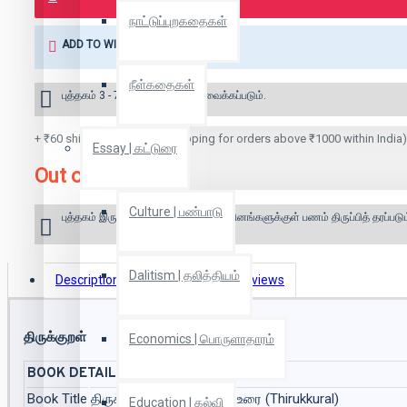
நாட்டுப்புறகதைகள்
ADD TO WISH LIST
நீள்கதைகள்
புத்தகம் 3 - 7 நாட்களில் அனுப்பி வைக்கப்படும்.
+ ₹60 shipping fee* (Free shipping for orders above ₹1000 within India)
Essay | கட்டுரை
Out of Stock
Culture | பண்பாடு
புத்தகம் இருப்பில் இல்லை என்றால் 10 தினங்களுக்குள் பணம் திருப்பித் தரப்படும
Dalitism | தலித்தியம்
Description
Book Details
Reviews
திருக்குறள்
Economics | பொருளாதாரம்
BOOK DETAILS
Book Title
திருக்குறள்-மகுடேசுவரன் உரை (Thirukkural)
Education | கல்வி