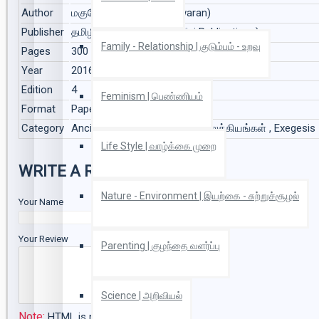
Author
மகுடேசுவரன் (Magudeswaran)
Publisher
தமிழினி வெளியீடு (Tamilini Publications)
Family - Relationship | குடும்பம் - உறவு
Pages
300
Year
2016
Edition
4
Feminism | பெண்ணியம்
Format
Paper Back
Category
Ancient literature | பழங்கால இலக்கியங்கள் , Exegesis
Life Style | வாழ்க்கை முறை
WRITE A REVIEW
Nature - Environment | இயற்கை - சுற்றுச்சூழல்
Your Name
Your Review
Parenting | குழந்தை வளர்ப்பு
Science | அறிவியல்
Note:
HTML is not translated!