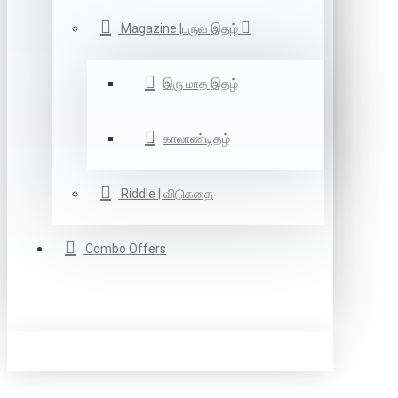
Magazine |பருவ இதழ்
இரு மாத இதழ்
காலாண்டிதழ்
Riddle | விடுகதை
Combo Offers