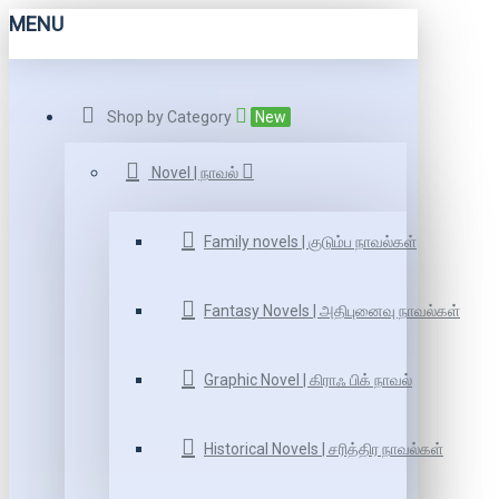
MENU
Shop by Category
New
Novel | நாவல்
Family novels | குடும்ப நாவல்கள்
Fantasy Novels | அதிபுனைவு நாவல்கள்
Graphic Novel | கிராஃ பிக் நாவல்
Historical Novels | சரித்திர நாவல்கள்