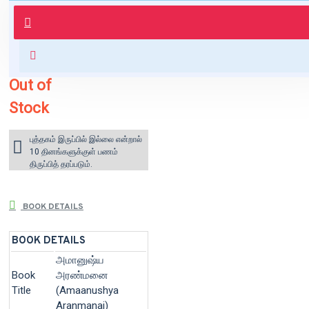
புத்தகம் 3 - 7 நாட்களில் அனுப்பி
வைக்கப்படும்.
+ ₹60 shipping fee* (Free shipping
for orders above ₹1000 within India)
Out of
Stock
புத்தகம் இருப்பில் இல்லை என்றால்
10 தினங்களுக்குள் பணம்
திருப்பித் தரப்படும்.
BOOK DETAILS
BOOK DETAILS
அமானுஷ்ய
Book
அரண்மனை
Title
(Amaanushya
Aranmanai)