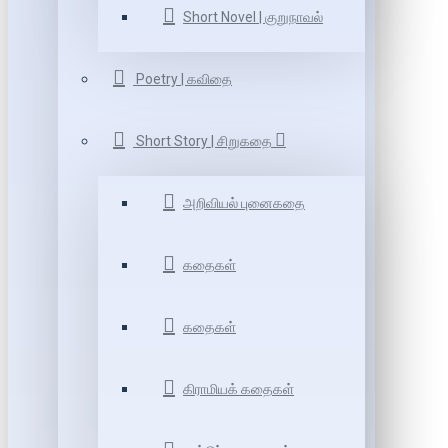
Short Novel | குறுநாவல்
Poetry | கவிதை
Short Story | சிறுகதை
அறிவியல் புனைகதை
கதைகள்
கதைகள்
கிராமியக் கதைகள்