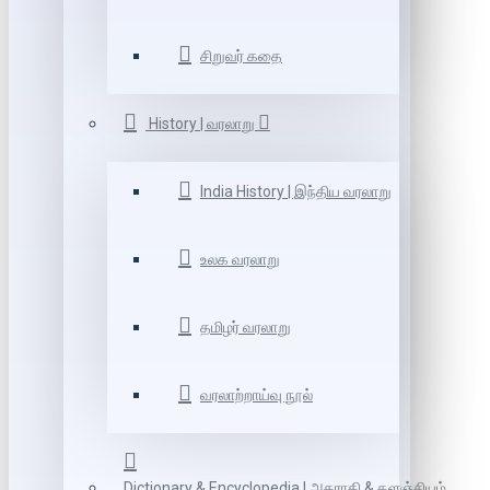
சிறுவர் கதை
History | வரலாறு
India History | இந்திய வரலாறு
உலக வரலாறு
தமிழர் வரலாறு
வரலாற்றாய்வு நூல்
Dictionary & Encyclopedia | அகராதி & களஞ்சியம்