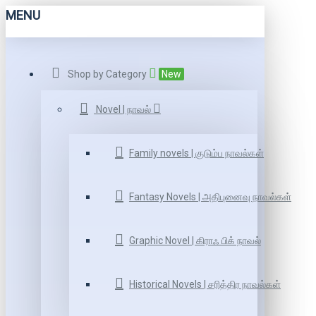
MENU
Shop by Category
New
Novel | நாவல்
Family novels | குடும்ப நாவல்கள்
Fantasy Novels | அதிபுனைவு நாவல்கள்
Graphic Novel | கிராஃ பிக் நாவல்
Historical Novels | சரித்திர நாவல்கள்