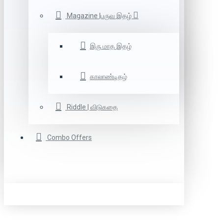
Magazine |பருவ இதழ்
இரு மாத இதழ்
காலாண்டிதழ்
Riddle | விடுகதை
Combo Offers