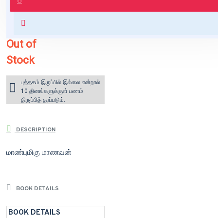
+ ₹60 shipping fee* (Free shipping
for orders above ₹1000 within India)
Out of
Stock
புத்தகம் இருப்பில் இல்லை என்றால்
10 தினங்களுக்குள் பணம்
திருப்பித் தரப்படும்.
DESCRIPTION
மாண்புமிகு மாணவன்
BOOK DETAILS
BOOK DETAILS