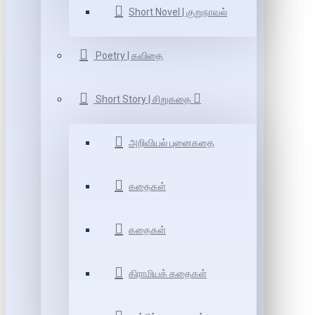
Short Novel | குறுநாவல்
Poetry | கவிதை
Short Story | சிறுகதை
அறிவியல் புனைகதை
கதைகள்
கதைகள்
கிராமியக் கதைகள்