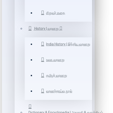
சிறுவர் கதை
History | வரலாறு
India History | இந்திய வரலாறு
உலக வரலாறு
தமிழர் வரலாறு
வரலாற்றாய்வு நூல்
Dictionary & Encyclopedia | அகராதி & களஞ்சியம்