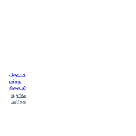
திருவரசு
புத்தக
நிலையம்
விழியிலே
மலர்ந்தது