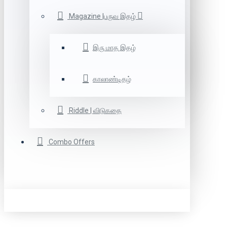
Magazine |பருவ இதழ்
இரு மாத இதழ்
காலாண்டிதழ்
Riddle | விடுகதை
Combo Offers