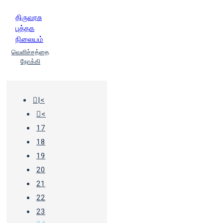
திருவரசு
புத்தக
நிலையம்
வெளிச்சத்தை
நோக்கி
|<
<
17
18
19
20
21
22
23