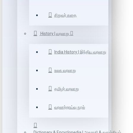
சிறுவர் கதை
History | வரலாறு
India History | இந்திய வரலாறு
உலக வரலாறு
தமிழர் வரலாறு
வரலாற்றாய்வு நூல்
Dictionary & Encyclopedia | அகராதி & களஞ்சியம்