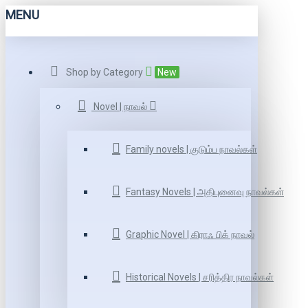
MENU
Shop by Category
New
Novel | நாவல்
Family novels | குடும்ப நாவல்கள்
Fantasy Novels | அதிபுனைவு நாவல்கள்
Graphic Novel | கிராஃ பிக் நாவல்
Historical Novels | சரித்திர நாவல்கள்