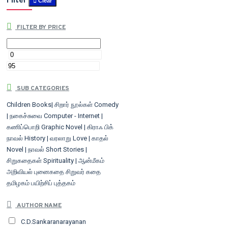
Filter
Clear
FILTER BY PRICE
SUB CATEGORIES
Children Books| சிறார் நூல்கள்
Comedy
| நகைச்சுவை
Computer - Internet |
கணிப்பொறி
Graphic Novel | கிராஃ பிக்
நாவல்
History | வரலாறு
Love | காதல்
Novel | நாவல்
Short Stories |
சிறுகதைகள்
Spirituality | ஆன்மீகம்
அறிவியல் புனைகதை
சிறுவர் கதை
தமிழகம்
பயிற்சிப் புத்தகம்
AUTHOR NAME
C.D.Sankaranarayanan