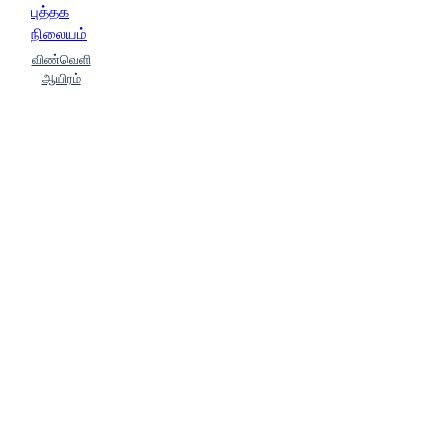
புத்தக
நிலையம்
விண்வெளி
ஆயிரம்