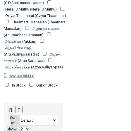
(C.D.Sankaranarayanan)
Nellai.S.Muthu (Nellai.S.Muthu)
Oviyar Thaamarai (Oviyar Thaamarai)
Thaamarai Manaalan (Thaamarai
Manaalan)
அனுராதா ரமணன்
(Anuraadhaa Ramanan)
அய்க்கண் (Aikkan)
அரு.வி.சிவபாரதி
(Aru.Vi.Sivapaaradhi)
அருண்
சரண்யா (Arun Saranyaa)
அழ.வள்ளியப்பா (Azha.Valliyappaa)
ஆ.மாதவன் (Aa.Maadhavan)
AVAILABILITY
ஆண்டாள் பிரியதர்ஷினி (Aantaal
In Stock
Out of Stock
Piriyadharshini)
ஆர்.ஜெகந்நாதன்
(Aar.Jekannaadhan)
ஆர்.பொன்னம்மாள் (Aar.Ponnammaal)
இந்திரா சௌந்தர்ராஜன் (Indhiraa
Sowndharraajan)
உதயணன்
Sort
(Udhayanan)
உத்தம சோழன்
By:
(Uththama Sozhan)
உஷா
Show: