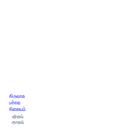
திருவரசு
புத்தக
நிலையம்
வீரனும்
சூரனும்