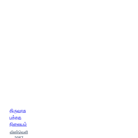
(Vai.Kopaalakirushnan)
திருவரசு
புத்தக
நிலையம்
விண்வெளி
2057