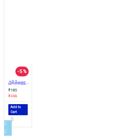
-5 %
அர்த்தசாஸ்திரம்
₹185
₹195
Add to
Cart