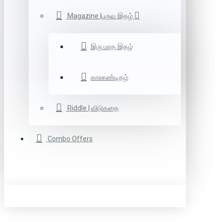
Magazine |பருவ இதழ்
இரு மாத இதழ்
காலாண்டிதழ்
Riddle | விடுகதை
Combo Offers