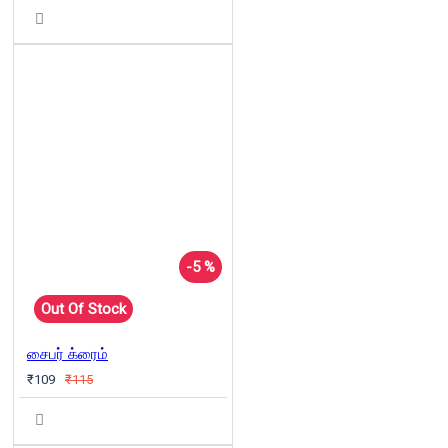
-5 %
Out Of Stock
சைபர் க்ரைம்
₹109
₹115