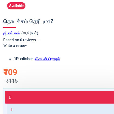
Available
தொடக்கம் தெரியுமா?
ஜி.எஸ்.எஸ்.
(ஆசிரியர்)
Based on 0 reviews.
-
Write a review
Publisher:
விகடன் பிரசுரம்
₹109
₹115
புத்தகம் 3 - 7 நாட்களில் அனுப்பி
வைக்கப்படும்.
+ ₹60 shipping fee* (Free shipping
for orders above ₹1000 within