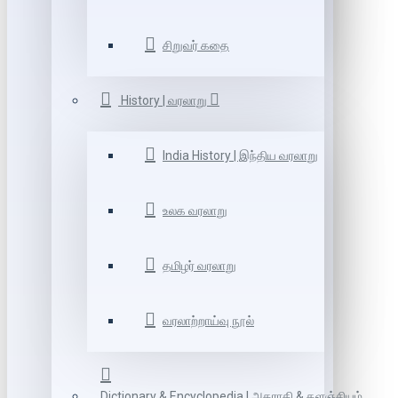
சிறுவர் கதை
History | வரலாறு
India History | இந்திய வரலாறு
உலக வரலாறு
தமிழர் வரலாறு
வரலாற்றாய்வு நூல்
Dictionary & Encyclopedia | அகராதி & களஞ்சியம்