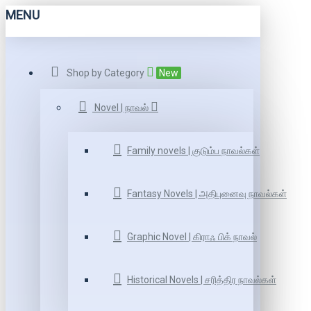
MENU
Shop by Category
New
Novel | நாவல்
Family novels | குடும்ப நாவல்கள்
Fantasy Novels | அதிபுனைவு நாவல்கள்
Graphic Novel | கிராஃ பிக் நாவல்
Historical Novels | சரித்திர நாவல்கள்