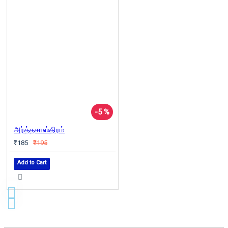
-5 %
அர்த்தசாஸ்திரம்
₹185
₹195
Add to Cart