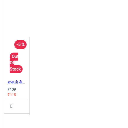
-5 %
Out
Of
Stock
சைபர் க்ரைம்
₹109
₹115