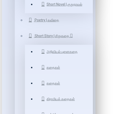
Short Novel | குறுநாவல்
Poetry | கவிதை
Short Story | சிறுகதை
அறிவியல் புனைகதை
கதைகள்
கதைகள்
கிராமியக் கதைகள்