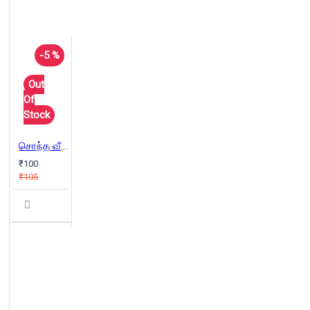
-5 %
Out
Of
Stock
சொந்த வீடு
₹100
₹105