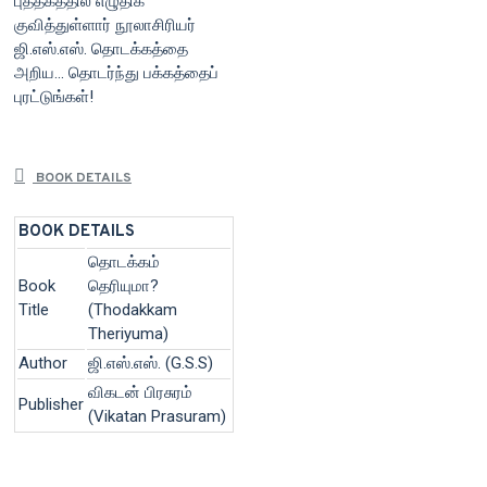
புத்தகத்தில் எழுதிக்
குவித்துள்ளார் நூலாசிரியர்
ஜி.எஸ்.எஸ். தொடக்கத்தை
அறிய... தொடர்ந்து பக்கத்தைப்
புரட்டுங்கள்!
BOOK DETAILS
BOOK DETAILS
தொடக்கம்
Book
தெரியுமா?
Title
(Thodakkam
Theriyuma)
Author
ஜி.எஸ்.எஸ். (G.S.S)
விகடன் பிரசுரம்
Publisher
(Vikatan Prasuram)