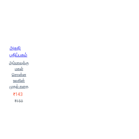
அகநி
பதிப்பகம்
அம்மாவுக்கு
மகள்
சொன்ன
உலகின்
முதல் கதை
₹143
₹150