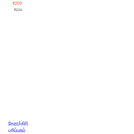
₹209
₹220
தேசாந்திரி
பதிப்பகம்