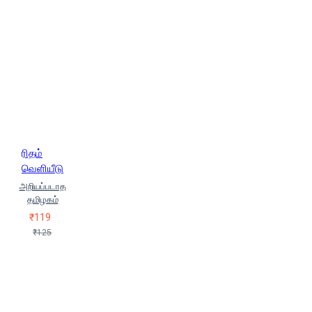
ரிதம்
வெளியீடு
அறியப்படாத
தமிழகம்
₹119
₹125