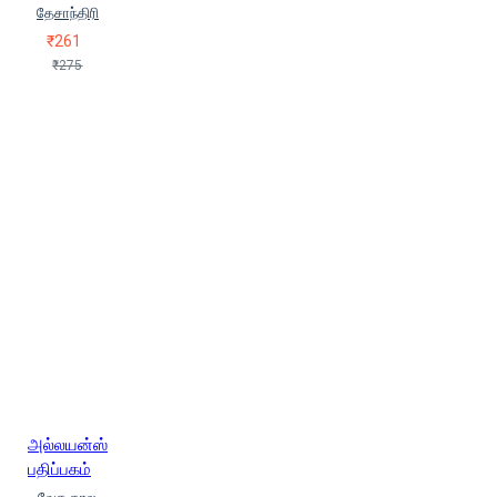
தேசாந்திரி
₹261
₹275
அல்லயன்ஸ்
பதிப்பகம்