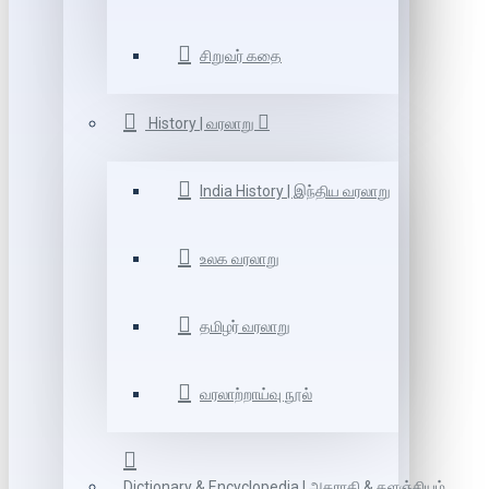
சிறுவர் கதை
History | வரலாறு
India History | இந்திய வரலாறு
உலக வரலாறு
தமிழர் வரலாறு
வரலாற்றாய்வு நூல்
Dictionary & Encyclopedia | அகராதி & களஞ்சியம்