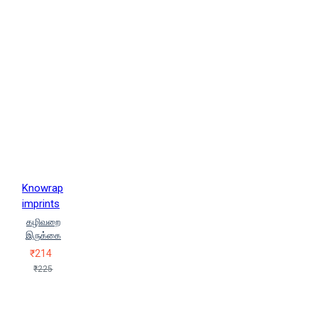
Knowrap
imprints
கழிவறை
இருக்கை
₹214
₹225