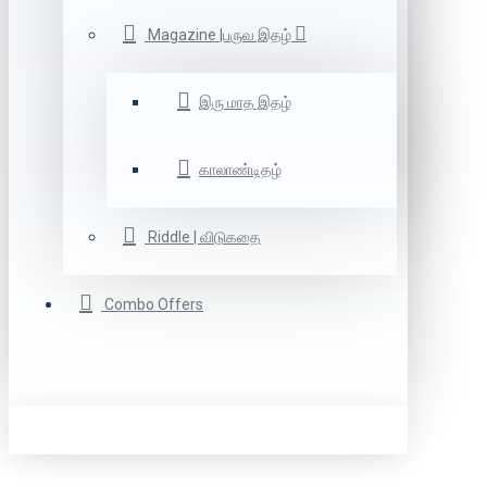
Magazine |பருவ இதழ்
இரு மாத இதழ்
காலாண்டிதழ்
Riddle | விடுகதை
Combo Offers