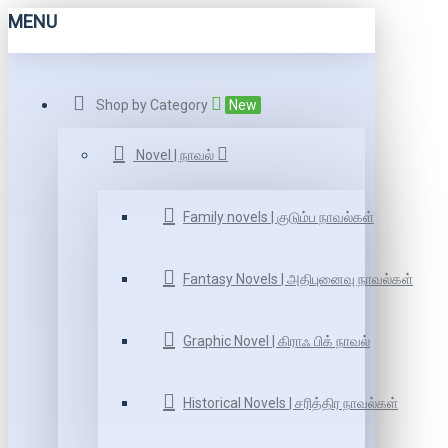
MENU
Shop by Category
New
Novel | நாவல்
Family novels | குடும்ப நாவல்கள்
Fantasy Novels | அதிபுனைவு நாவல்கள்
Graphic Novel | கிராஃ பிக் நாவல்
Historical Novels | சரித்திர நாவல்கள்