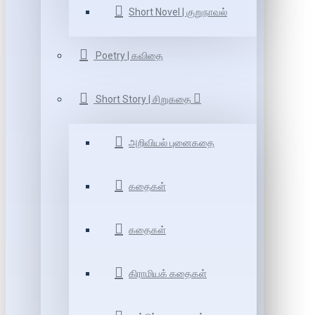
Short Novel | குறுநாவல்
Poetry | கவிதை
Short Story | சிறுகதை
அறிவியல் புனைகதை
கதைகள்
கதைகள்
கிராமியக் கதைகள்