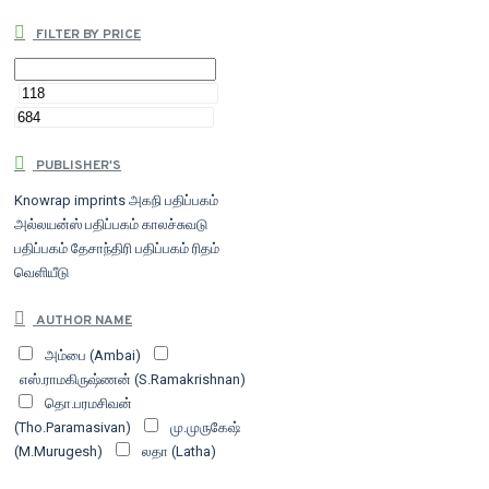
FILTER BY PRICE
PUBLISHER'S
Knowrap imprints
அகநி பதிப்பகம்
அல்லயன்ஸ் பதிப்பகம்
காலச்சுவடு
பதிப்பகம்
தேசாந்திரி பதிப்பகம்
ரிதம்
வெளியீடு
AUTHOR NAME
அம்பை (Ambai)
எஸ்.ராமகிருஷ்ணன் (S.Ramakrishnan)
தொ.பரமசிவன்
(Tho.Paramasivan)
மு.முருகேஷ்
(M.Murugesh)
லதா (Latha)