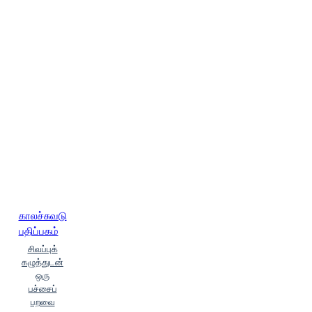
காலச்சுவடு
பதிப்பகம்
சிவப்புக்
கழுத்துடன்
ஒரு
பச்சைப்
பறவை