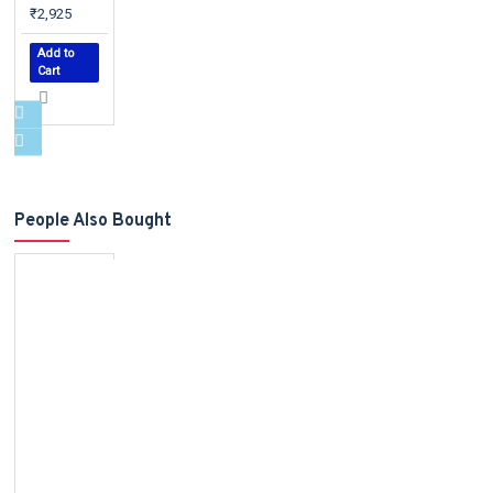
₹2,925
Add to
Cart
People Also Bought