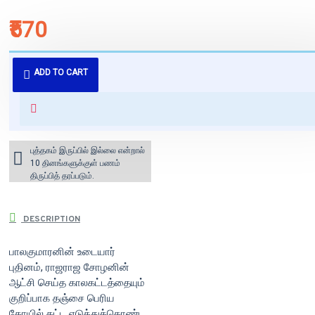
₹570
புத்தகம் 3 - 7 நாட்களில் அனுப்பி
ADD TO CART
வைக்கப்படும்.
+ ₹60 shipping fee* (Free shipping
for orders above ₹1000 within
India)
புத்தகம் இருப்பில் இல்லை என்றால்
10 தினங்களுக்குள் பணம்
திருப்பித் தரப்படும்.
DESCRIPTION
பாலகுமாரனின் உடையார்
புதினம், ராஜராஜ சோழனின்
ஆட்சி செய்த காலகட்டத்தையும்
குறிப்பாக தஞ்சை பெரிய
கோயில் கட்ட எடுத்துக்கொண்ட