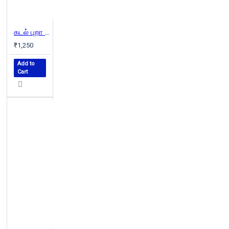
கடல் புறா (மூன்று பாகங்கள்)
₹1,250
Add to
Cart