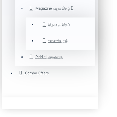
Magazine |பருவ இதழ்
இரு மாத இதழ்
காலாண்டிதழ்
Riddle | விடுகதை
Combo Offers