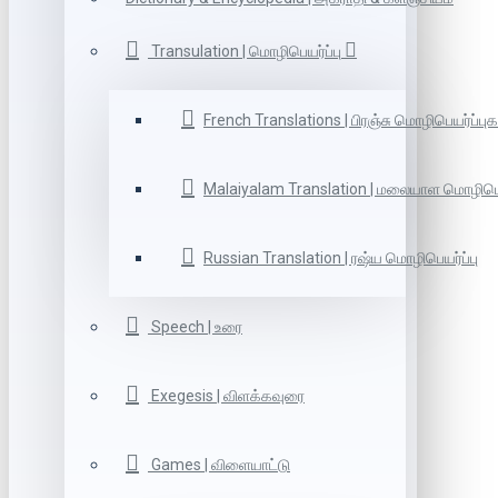
Transulation | மொழிபெயர்ப்பு
French Translations | பிரஞ்சு மொழிபெயர்ப்புக
Malaiyalam Translation | மலையாள மொழிபெய
Russian Translation | ரஷ்ய மொழிபெயர்ப்பு
Speech | உரை
Exegesis | விளக்கவுரை
Games | விளையாட்டு