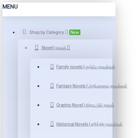
MENU
Shop by Category
New
Novel | நாவல்
Family novels | குடும்ப நாவல்கள்
Fantasy Novels | அதிபுனைவு நாவல்கள்
Graphic Novel | கிராஃ பிக் நாவல்
Historical Novels | சரித்திர நாவல்கள்