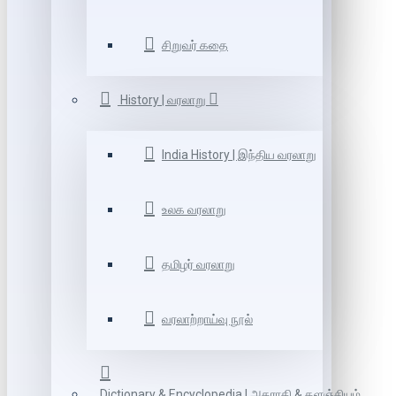
சிறுவர் கதை
History | வரலாறு
India History | இந்திய வரலாறு
உலக வரலாறு
தமிழர் வரலாறு
வரலாற்றாய்வு நூல்
Dictionary & Encyclopedia | அகராதி & களஞ்சியம்