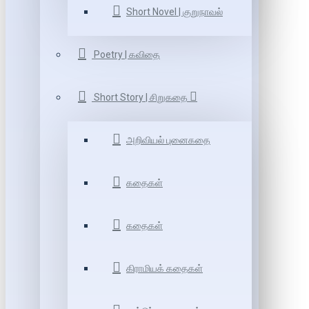
Short Novel | குறுநாவல்
Poetry | கவிதை
Short Story | சிறுகதை
அறிவியல் புனைகதை
கதைகள்
கதைகள்
கிராமியக் கதைகள்