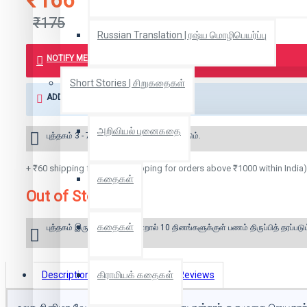
₹166
₹175
Russian Translation | ரஷ்ய மொழிபெயர்ப்பு
NOTIFY ME WHEN BOOK IS AVAILABLE
Short Stories | சிறுகதைகள்
ADD TO WISH LIST
அறிவியல் புனைகதை
புத்தகம் 3 - 7 நாட்களில் அனுப்பி வைக்கப்படும்.
+ ₹60 shipping fee* (Free shipping for orders above ₹1000 within India)
கதைகள்
Out of Stock
கதைகள்
புத்தகம் இருப்பில் இல்லை என்றால் 10 தினங்களுக்குள் பணம் திருப்பித் தரப்படும
Description
கிராமியக் கதைகள்
Book Details
Reviews