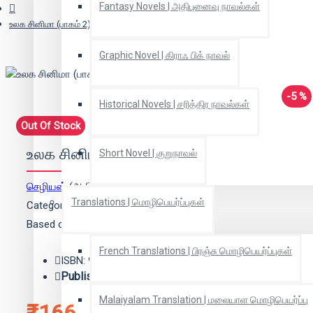
Fantasy Novels | அதிபுனைவு நாவல்கள்
உலக சினிமா (பாகம் 2)
Graphic Novel | கிராஃ பிக் நாவல்
-5 %
Historical Novels | சரித்திர நாவல்கள்
Out Of Stock
உலக சினிமா (பாகம் 2)
Short Novel | குறுநாவல்
செழியன்
(ஆசிரியர்)
Translations | மொழிபெயர்ப்புகள்
Categories:
Cinema | சினிமா
Based on 0 reviews.
-
Write a review
French Translations | பிரஞ்சு மொழிபெயர்ப்புகள்
ISBN: 9788189936884
Publisher:
விகடன் பிரசுரம்
Malaiyalam Translation | மலையாள மொழிபெயர்ப்பு