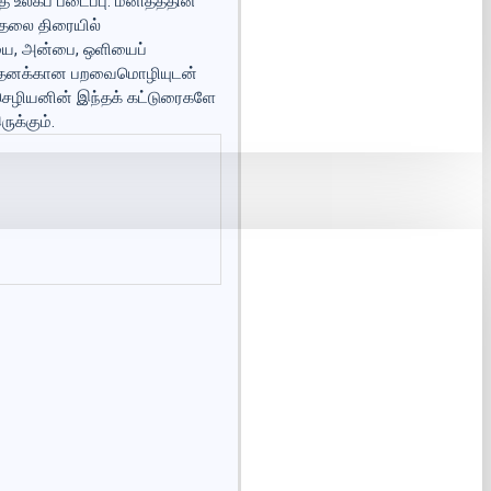
 உலகப் படைப்பு. மனிதத்தின்
ாதலை திரையில்
ையை, அன்பை, ஒளியைப்
யும் தனக்கான பறவைமொழியுடன்
 செழியனின் இந்தக் கட்டுரைகளே
ுக்கும்.