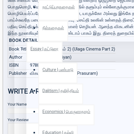
உலக சினிமா வேறு... சினிமா உலகம் வேறு என்றார் ஒருமுறை ஜெயகாந்த
பொதுமொழி, மௌனத்தின் அடியாழத்தில் தளும்பும் எல்லோருக்குமான 
நாட்டுப்புறகதைகள்
மொழிபெயர்ப்பதே உலக சினிமா. எங்கோ, யாருக்கோ அல்லது இங்கே ந
பாய்ச்சுவதே படைப்பின் பெருங்கனவு! செய்தி உலகின் உன்னதத் திர
பதிவு செய்திருக்கிறார் ஒளிப்பதிவாளர் செழியன். ஆனந்த விகடனி
நீள்கதைகள்
இந்த‌ நூலாகியுள்ளது. இதன் இரண்டாம் பாகம் இது. திரைத் துறையில
BOOK DETAILS
Book Title
உலக சினிமா (பாகம் 2) (Ulaga Cinema Part 2)
Essay | கட்டுரை
Author
செழியன் (Chezhiyan)
ISBN
9788189936884
Culture | பண்பாடு
Publisher
விகடன் பிரசுரம் (Vikatan Prasuram)
WRITE A REVIEW
Dalitism | தலித்தியம்
Your Name
Economics | பொருளாதாரம்
Your Review
Education | கல்வி