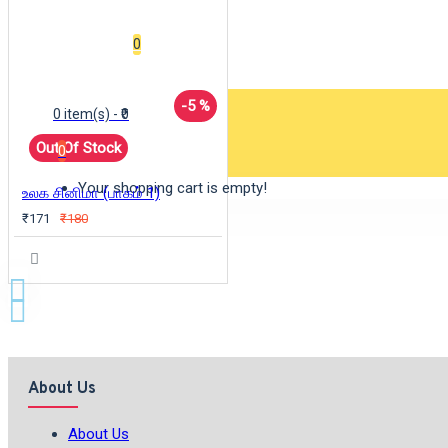
Wishlist
0
-5 %
0 item(s) - ₹0
Out Of Stock
0
Your shopping cart is empty!
உலக சினிமா (பாகம் 1)
₹171
₹180
About Us
About Us