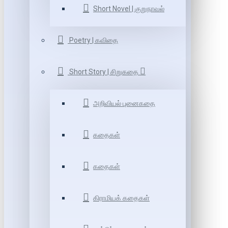
Short Novel | குறுநாவல்
Poetry | கவிதை
Short Story | சிறுகதை
அறிவியல் புனைகதை
கதைகள்
கதைகள்
கிராமியக் கதைகள்