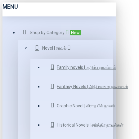
MENU
Shop by Category
New
Novel | நாவல்
Family novels | குடும்ப நாவல்கள்
Fantasy Novels | அதிபுனைவு நாவல்கள்
Graphic Novel | கிராஃ பிக் நாவல்
Historical Novels | சரித்திர நாவல்கள்