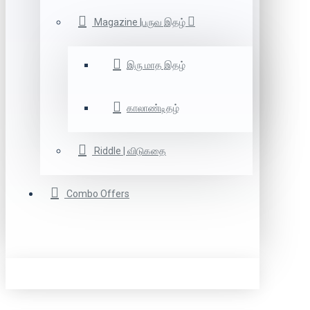
Magazine |பருவ இதழ்
இரு மாத இதழ்
காலாண்டிதழ்
Riddle | விடுகதை
Combo Offers