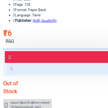
Page: 120
Format: Paper Back
Language: Tamil
Publisher:
நிமிர் வெளியீடு
₹76
₹80
புத்தகம் 3 - 7 நாட்களில் அனுப்பி
வைக்கப்படும்.
+ ₹60 shipping fee* (Free shipping
for orders above ₹1000 within
India)
Out of
Stock
புத்தகம் இருப்பில் இல்லை என்றால்
10 தினங்களுக்குள் பணம்