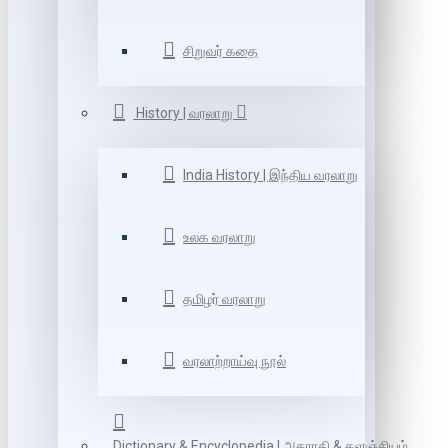
சிறுவர் கதை
History | வரலாறு
India History | இந்திய வரலாறு
உலக வரலாறு
தமிழர் வரலாறு
வரலாற்றாய்வு நூல்
Dictionary & Encyclopedia | அகராதி & களஞ்சியம்