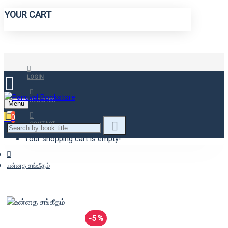
YOUR CART
LOGIN
REGISTER
Menu
0
CONTACT
Your shopping cart is empty!
உன்னத சங்கீதம்
-5 %