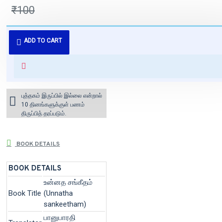
₹100
புத்தகம் 3 - 7 நாட்களில் அனுப்பி
ADD TO CART
வைக்கப்படும்.
+ ₹60 shipping fee* (Free shipping
for orders above ₹1000 within
India)
புத்தகம் இருப்பில் இல்லை என்றால்
10 தினங்களுக்குள் பணம்
திருப்பித் தரப்படும்.
BOOK DETAILS
BOOK DETAILS
உன்னத சங்கீதம்
Book Title
(Unnatha
sankeetham)
பானுபாரதி