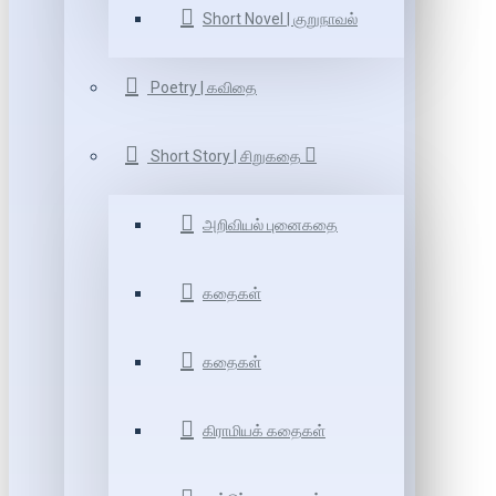
Short Novel | குறுநாவல்
Poetry | கவிதை
Short Story | சிறுகதை
அறிவியல் புனைகதை
கதைகள்
கதைகள்
கிராமியக் கதைகள்