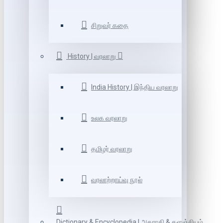
சிறுவர் கதை
History | வரலாறு
India History | இந்திய வரலாறு
உலக வரலாறு
தமிழர் வரலாறு
வரலாற்றாய்வு நூல்
Dictionary & Encyclopedia | அகராதி & களஞ்சியம்