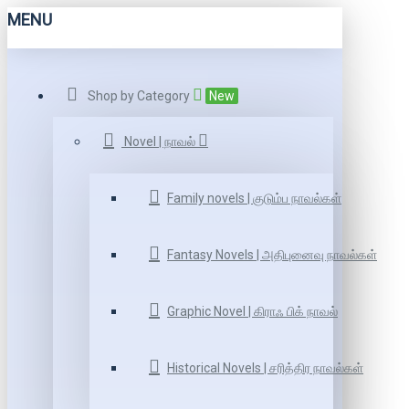
MENU
Shop by Category
New
Novel | நாவல்
Family novels | குடும்ப நாவல்கள்
Fantasy Novels | அதிபுனைவு நாவல்கள்
Graphic Novel | கிராஃ பிக் நாவல்
Historical Novels | சரித்திர நாவல்கள்