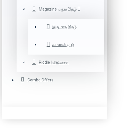
Magazine |பருவ இதழ்
இரு மாத இதழ்
காலாண்டிதழ்
Riddle | விடுகதை
Combo Offers