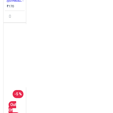
₹170
-5 %
Out
Of