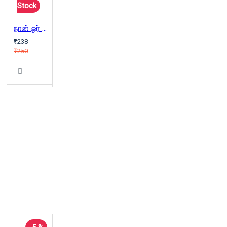
Stock
நான் ஓர் இந்துவாக சாக மாட்டேன்
₹238
₹250