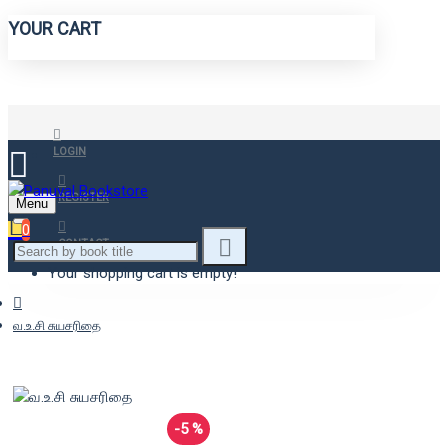
YOUR CART
LOGIN
REGISTER
Menu
0
CONTACT
Your shopping cart is empty!
வ.உ.சி சுயசரிதை
-5 %