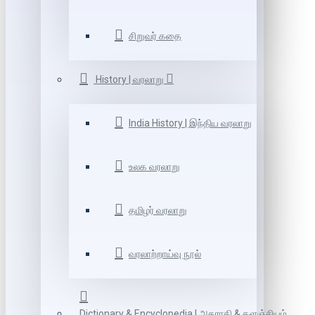
சிறுவர் கதை
History | வரலாறு
India History | இந்திய வரலாறு
உலக வரலாறு
தமிழர் வரலாறு
வரலாற்றாய்வு நூல்
Dictionary & Encyclopedia | அகராதி & களஞ்சியம்