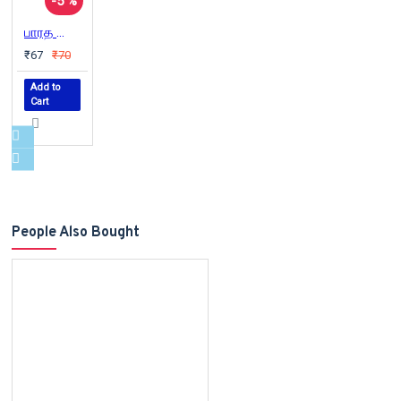
-5 %
பாரத ஜோதி ஸ்ரீ திலக மகரிஷியின் ஜீவிய வரலாறு
₹67
₹70
Add to
Cart
People Also Bought