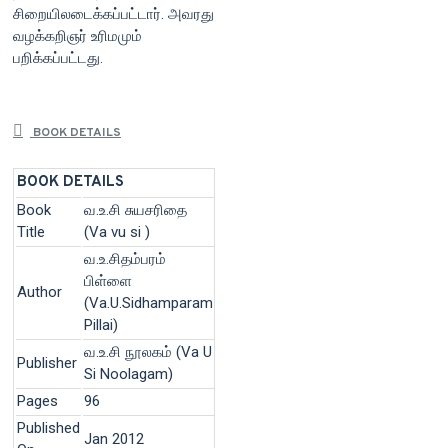
சிறையிலடைக்கப்பட்டார். அவரது
வழக்கறிஞர் உரிமமும்
பறிக்கப்பட்டது.
BOOK DETAILS
BOOK DETAILS
Book
வ.உ.சி சுயசரிதை
Title
(Va vu si )
வ.உ.சிதம்பரம்
பிள்ளை
Author
(Va.U.Sidhamparam
Pillai)
வ.உ.சி நூலகம் (Va U
Publisher
Si Noolagam)
Pages
96
Published
Jan 2012