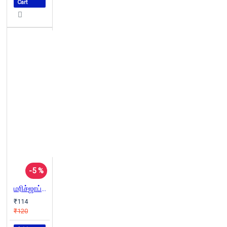
Cart
-5 %
மரிச்ஜாப்பி: சி.பி.எம். அரசின் தலித் இனப் படுகொலைகள்
₹114
₹120