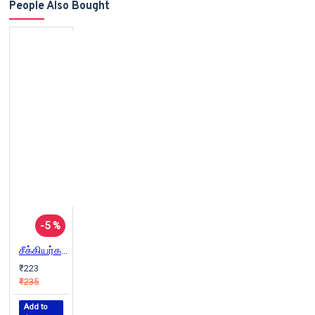
People Also Bought
-5 %
சீக்கியர்கள்: மதம் - அரசியல் - வரலாறு
₹223
₹235
Add to