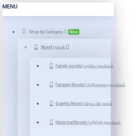
MENU
Shop by Category
New
Novel | நாவல்
Family novels | குடும்ப நாவல்கள்
Fantasy Novels | அதிபுனைவு நாவல்கள்
Graphic Novel | கிராஃ பிக் நாவல்
Historical Novels | சரித்திர நாவல்கள்