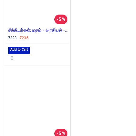
-5 %
சீக்கியர்கள்: மதம் - அரசியல் - வரலாறு
₹223
₹235
Add to Cart
-5 %