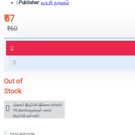
Publisher:
வ.உ.சி நூலகம்
₹57
₹60
புத்தகம் 3 - 7 நாட்களில் அனுப்பி
வைக்கப்படும்.
+ ₹60 shipping fee* (Free shipping
for orders above ₹1000 within
India)
Out of
Stock
புத்தகம் இருப்பில் இல்லை என்றால்
10 தினங்களுக்குள் பணம்
திருப்பித் தரப்படும்.
DESCRIPTION