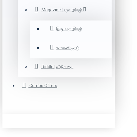
Magazine |பருவ இதழ்
இரு மாத இதழ்
காலாண்டிதழ்
Riddle | விடுகதை
Combo Offers