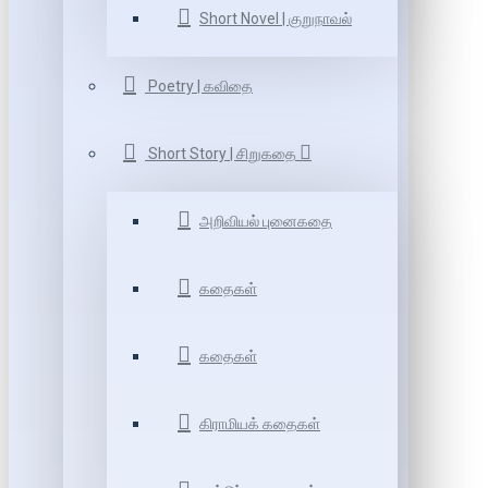
Short Novel | குறுநாவல்
Poetry | கவிதை
Short Story | சிறுகதை
அறிவியல் புனைகதை
கதைகள்
கதைகள்
கிராமியக் கதைகள்