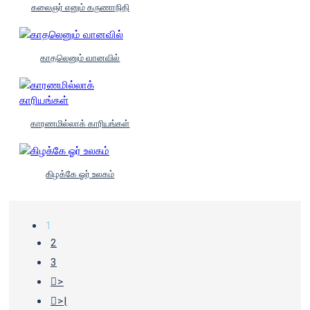
கலைஞர் எனும் கருணாநிதி
காதலெனும் வானவில்
காரணமில்லாக் காரியங்கள்
கிழக்கே ஓர் உலகம்
1
2
3
>
>|