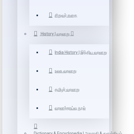
சிறுவர் கதை
History | வரலாறு
India History | இந்திய வரலாறு
உலக வரலாறு
தமிழர் வரலாறு
வரலாற்றாய்வு நூல்
Dictionary & Encyclopedia | அகராதி & களஞ்சியம்