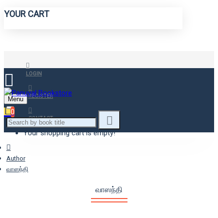
YOUR CART
LOGIN
REGISTER
Menu
0
CONTACT
Your shopping cart is empty!
Author
வாஸந்தி
வாஸந்தி