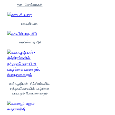
கடை பொம்மைகள்
கடைசி வரை
கதவில்லாத வீடு
கன்ஃபூஷியஸ் - சித்திரங்களில்:
தத்துவமேதையின் வாழ்க்கை
வரலாறும், போதனைகளும்