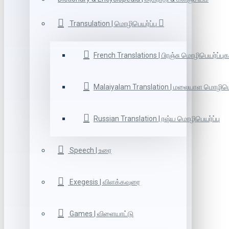
Transulation | மொழிபெயர்ப்பு
French Translations | பிரஞ்சு மொழிபெயர்ப்புக
Malaiyalam Translation | மலையாள மொழிபெய
Russian Translation | ரஷ்ய மொழிபெயர்ப்பு
Speech | உரை
Exegesis | விளக்கவுரை
Games | விளையாட்டு