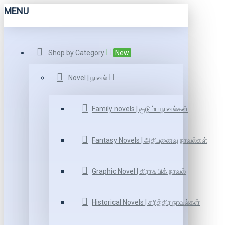
MENU
Shop by Category
New
Novel | நாவல்
Family novels | குடும்ப நாவல்கள்
Fantasy Novels | அதிபுனைவு நாவல்கள்
Graphic Novel | கிராஃ பிக் நாவல்
Historical Novels | சரித்திர நாவல்கள்