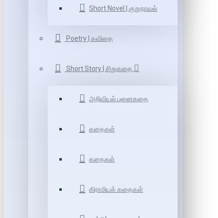
Short Novel | குறுநாவல்
Poetry | கவிதை
Short Story | சிறுகதை
அறிவியல் புனைகதை
கதைகள்
கதைகள்
கிராமியக் கதைகள்