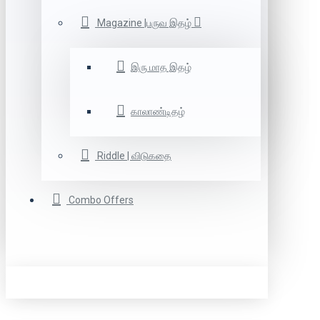
Magazine |பருவ இதழ்
இரு மாத இதழ்
காலாண்டிதழ்
Riddle | விடுகதை
Combo Offers