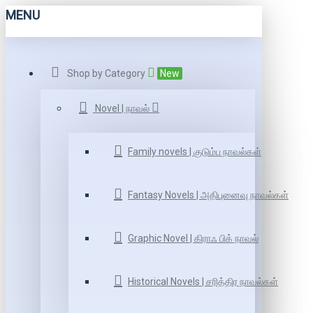
MENU
Shop by Category
New
Novel | நாவல்
Family novels | குடும்ப நாவல்கள்
Fantasy Novels | அதிபுனைவு நாவல்கள்
Graphic Novel | கிராஃ பிக் நாவல்
Historical Novels | சரித்திர நாவல்கள்