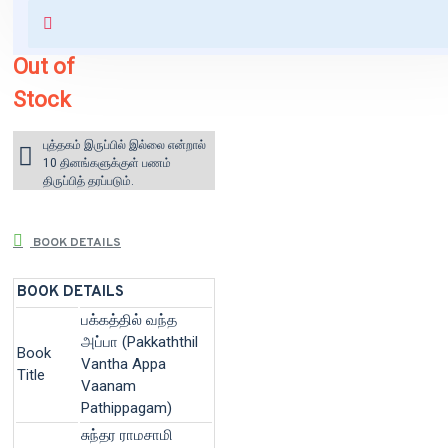
+ ₹60 shipping fee* (Free shipping
for orders above ₹1000 within India)
Out of
Stock
புத்தகம் இருப்பில் இல்லை என்றால்
10 தினங்களுக்குள் பணம்
திருப்பித் தரப்படும்.
BOOK DETAILS
BOOK DETAILS
பக்கத்தில் வந்த
அப்பா (Pakkaththil
Book
Vantha Appa
Title
Vaanam
Pathippagam)
சுந்தர ராமசாமி