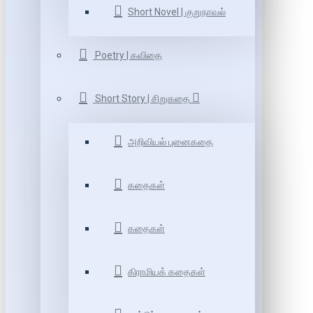
Short Novel | குறுநாவல்
Poetry | கவிதை
Short Story | சிறுகதை
அறிவியல் புனைகதை
கதைகள்
கதைகள்
கிராமியக் கதைகள்