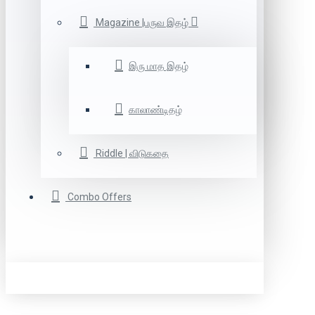
Magazine |பருவ இதழ்
இரு மாத இதழ்
காலாண்டிதழ்
Riddle | விடுகதை
Combo Offers