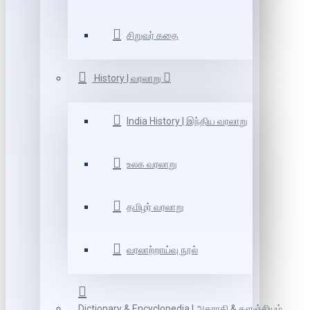
சிறுவர் கதை
History | வரலாறு
India History | இந்திய வரலாறு
உலக வரலாறு
தமிழர் வரலாறு
வரலாற்றாய்வு நூல்
Dictionary & Encyclopedia | அகராதி & களஞ்சியம்