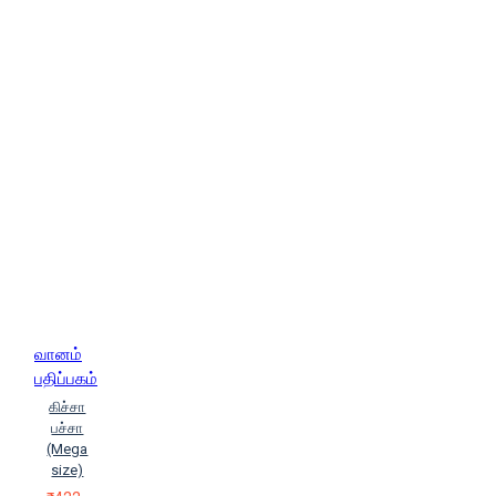
வானம்
பதிப்பகம்
கிச்சா
பச்சா
(Mega
size)