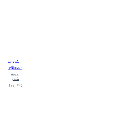
வானம்
பதிப்பகம்
கருப்பு
ரயில்
₹38
₹40