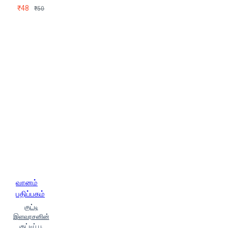
₹48
₹50
வானம்
பதிப்பகம்
குட்டி
இளவரசனின்
குட்டிப் பூ