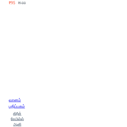
₹95
₹100
வானம்
பதிப்பகம்
கிரீன்
கேபிள்ஸ்
ஆனி