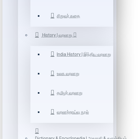
சிறுவர் கதை
History | வரலாறு
India History | இந்திய வரலாறு
உலக வரலாறு
தமிழர் வரலாறு
வரலாற்றாய்வு நூல்
Dictionary & Encyclopedia | அகராதி & களஞ்சியம்