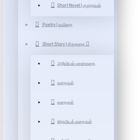
Short Novel | குறுநாவல்
Poetry | கவிதை
Short Story | சிறுகதை
அறிவியல் புனைகதை
கதைகள்
கதைகள்
கிராமியக் கதைகள்