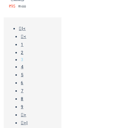
₹95
₹100
|<
<
1
2
3
4
5
6
7
8
9
>
>|