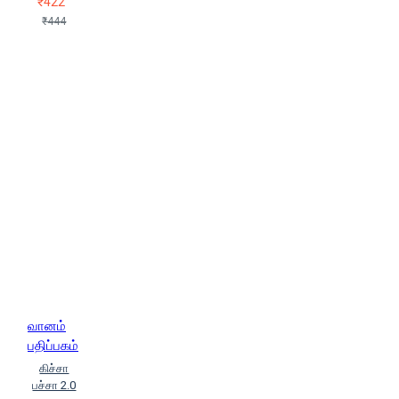
₹422
₹444
வானம்
பதிப்பகம்
கிச்சா
பச்சா 2.0