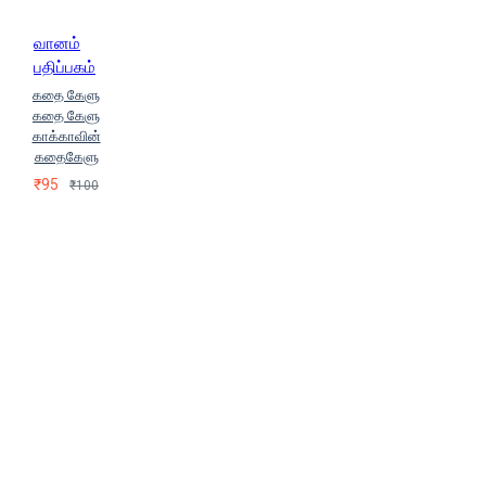
வானம்
பதிப்பகம்
கதை கேளு
கதை கேளு
காக்காவின்
கதைகேளு
₹95
₹100