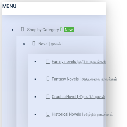
MENU
Shop by Category
New
Novel | நாவல்
Family novels | குடும்ப நாவல்கள்
Fantasy Novels | அதிபுனைவு நாவல்கள்
Graphic Novel | கிராஃ பிக் நாவல்
Historical Novels | சரித்திர நாவல்கள்