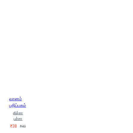
வானம்
பதிப்பகம்
கிச்சா
பச்சா
₹38
₹40