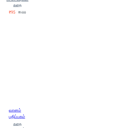
Kiristiyan Aantarsan)
கதை
₹95
₹100
வானம்
பதிப்பகம்
கதை