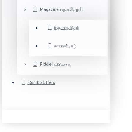
Magazine |பருவ இதழ்
இரு மாத இதழ்
காலாண்டிதழ்
Riddle | விடுகதை
Combo Offers