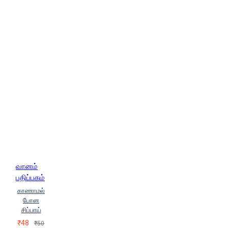
வானம்
பதிப்பகம்
காணாமல்
போன
சிப்பாய்
₹48
₹50