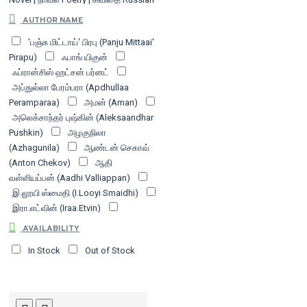
Translation | ரஷ்ய மொழிபெயர்ப்பு
Short
AUTHOR NAME
Novel | குறுநாவல்
Short Stories |
'பஞ்சு மிட்டாய்' பிரபு (Panju Mittaai'
சிறுகதைகள்
Translation |
Pirapu)
ஃபாங் யிகுன்
மொழிபெயர்ப்பு
கதைகள்
ஃப்ரான்சிஸ் ஹட்சன் பர்னட்
குழந்தைகளுக்கான சிறந்த புத்தகங்கள்
அப்துல்லா பேரம்பரா (Apdhullaa
சிறுவர் கதை
நாட்டுப்புறகதைகள்
Peramparaa)
அமன் (Aman)
அலெக்சாந்தர் புஷ்கின் (Aleksaandhar
Pushkin)
அழகுநிலா
(Azhagunila)
ஆண்டன் செகாவ்
(Anton Chekov)
ஆதி
வள்ளியப்பன் (Aadhi Valliappan)
இ.லூயி ஸ்மைதி (I.Looyi Smaidhi)
இரா.எட்வின் (Iraa.Etvin)
உதயசங்கர் (Udhayasankar)
AVAILABILITY
உதய்சங்கர் (Uday Shankar)
உரூபு
In Stock
Out of Stock
(Uroopu)
என்.சொக்கன்
(N.Chokkan)
எல்.எம்.மாண்ட்கோமெரி
(El.Em.Maantkomeri)