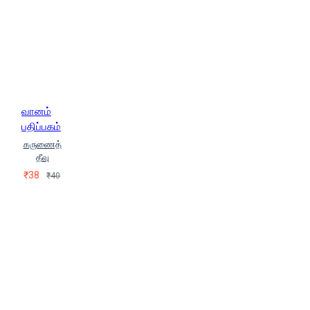
வானம்
பதிப்பகம்
கருணைத்
தீவு
₹38
₹40