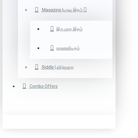
Magazine |பருவ இதழ்
இரு மாத இதழ்
காலாண்டிதழ்
Riddle | விடுகதை
Combo Offers