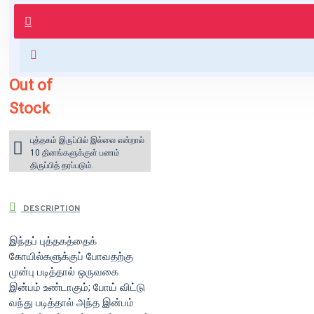
புத்தகம் 3 - 7 நாட்களில் அனுப்பி
வைக்கப்படும்.
+ ₹60 shipping fee* (Free shipping
for orders above ₹1000 within India)
Out of
Stock
புத்தகம் இருப்பில் இல்லை என்றால்
10 தினங்களுக்குள் பணம்
திருப்பித் தரப்படும்.
DESCRIPTION
இந்தப் புத்தகத்தைக்
கோயில்களுக்குப் போவதற்கு
முன்பு படித்தால் ஒருவகை
இன்பம் உண்டாகும்; போய் விட்டு
வந்து படித்தால் அந்த இன்பம்