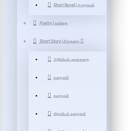
Short Novel | குறுநாவல்
Poetry | கவிதை
Short Story | சிறுகதை
அறிவியல் புனைகதை
கதைகள்
கதைகள்
கிராமியக் கதைகள்