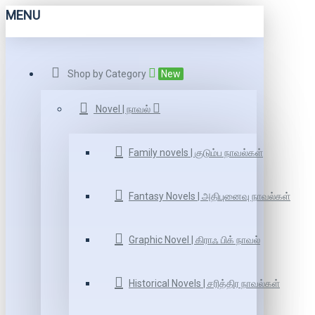
MENU
Shop by Category
New
Novel | நாவல்
Family novels | குடும்ப நாவல்கள்
Fantasy Novels | அதிபுனைவு நாவல்கள்
Graphic Novel | கிராஃ பிக் நாவல்
Historical Novels | சரித்திர நாவல்கள்