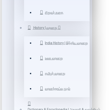
சிறுவர் கதை
History | வரலாறு
India History | இந்திய வரலாறு
உலக வரலாறு
தமிழர் வரலாறு
வரலாற்றாய்வு நூல்
Dictionary & Encyclopedia | அகராதி & களஞ்சியம்