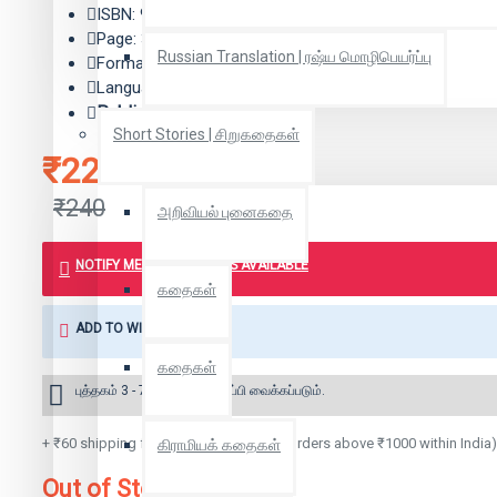
ISBN: 9788189867458
Page: 368
Russian Translation | ரஷ்ய மொழிபெயர்ப்பு
Format: Paper Back
Language: Tamil
Publisher:
விடியல் பதிப்பகம்
Short Stories | சிறுகதைகள்
₹228
₹240
அறிவியல் புனைகதை
NOTIFY ME WHEN BOOK IS AVAILABLE
கதைகள்
ADD TO WISH LIST
கதைகள்
புத்தகம் 3 - 7 நாட்களில் அனுப்பி வைக்கப்படும்.
+ ₹60 shipping fee* (Free shipping for orders above ₹1000 within India)
கிராமியக் கதைகள்
Out of Stock