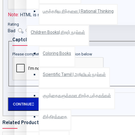
பகுத்தறிவு சிந்தனை | Rational Thinking
Note:
HTML is not translated!
Rating
Bad
Good
Children Books| சிறார் நூல்கள்
Captcha
Coloring Books
Please complete the captcha validation below
Scientific Tamil | அறிவியல் நூல்கள்
குழந்தைகளுக்கான சிறந்த புத்தகங்கள்
CONTINUE
சித்திரக்கதை
Related Products