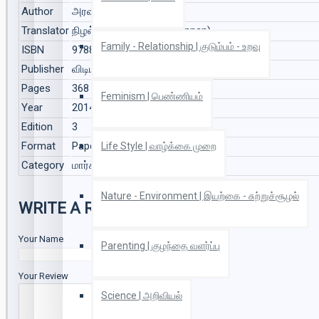
Author
அரவிந்த் (Arvind)
Translator
நிழல்வண்ணன் (Nizhalvannan)
Family - Relationship | குடும்பம் - உறவு
ISBN
9788189867458
Publisher
விடியல் பதிப்பகம் (Vidiyal Pathippagam)
Pages
368
Feminism | பெண்ணியம்
Year
2014
Edition
3
Format
Paper Back
Life Style | வாழ்க்கை முறை
Category
மார்க்சியம்
Nature - Environment | இயற்கை - சுற்றுச்சூழல்
WRITE A REVIEW
Your Name
Parenting | குழந்தை வளர்ப்பு
Your Review
Science | அறிவியல்