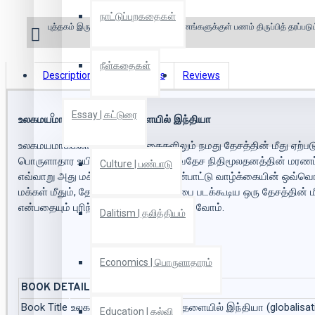
நாட்டுப்புறகதைகள்
புத்தகம் இருப்பில் இல்லை என்றால் 10 தினங்களுக்குள் பணம் திருப்பித் தரப்படும
நீள்கதைகள்
Description
Book Details
Reviews
Essay | கட்டுரை
உலகமயமாக்கல்: அடிமைத்தளையில் இந்தியா
உலகமயமாக்கலால் பல்வேறு வகைகளிலும் நமது தேசத்தின் மீது ஏற்படு
பொருளாதார உயிராதாரத்தின் மீது சர்வதேச நிதிமூலதனத்தின் மரணப்ப
Culture | பண்பாடு
எவ்வாறு அது மக்களுடைய சமூகப் பண்பாட்டு வாழ்க்கையின் ஒவ்வொரு 
மக்கள் மீதும், தேசம் முழுவதும் பாதிப்பை படக்கூடிய ஒரு தேசத்த
என்பதையும் புரிந்துகொள்ள முயற்சி செய்வோம்.
Dalitism | தலித்தியம்
Economics | பொருளாதாரம்
BOOK DETAILS
Book Title
உலகமயமாக்கல்: அடிமைத்தளையில் இந்தியா (globalisation
Education | கல்வி