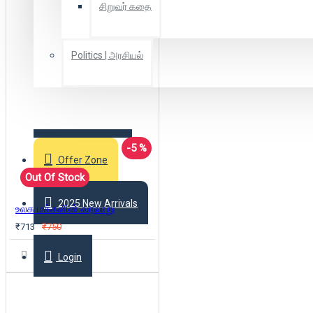
சிறுவர் கதை
Politics | அரசியல்
Combo Offers
-5 %
Offer Zone
Out Of Stock
2025 New Arrivals
உலக மக்களின் வரலாறு
₹713
₹750
Login
Register