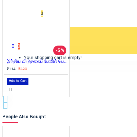
Wishlist
0
0 item(s) - ₹0
0
-5 %
Your shopping cart is empty!
இந்திய விடுதலைப் போரில் பெண் போராளிகள்
₹114
₹120
Add to Cart
People Also Bought