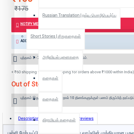
₹175
Russian Translation | ரஷ்ய மொழிபெயர்ப்பு
NOTIFY ME WHEN BOOK IS AVAILABLE
Short Stories | சிறுகதைகள்
ADD TO WISH LIST
அறிவியல் புனைகதை
புத்தகம் 3 - 7 நாட்களில் அனுப்பி வைக்கப்படும்.
+ ₹60 shipping fee* (Free shipping for orders above ₹1000 within India)
கதைகள்
Out of Stock
புத்தகம் இருப்பில் இல்லை என்றால் 10 தினங்களுக்குள் பணம் திருப்பித் தரப்படும
கதைகள்
Description
Book Details
Reviews
கிராமியக் கதைகள்
பள்ளி மேற்படிப்பின் நிறைவுக் காலகட்டம் வாழ்வின் முக்கியமான பர