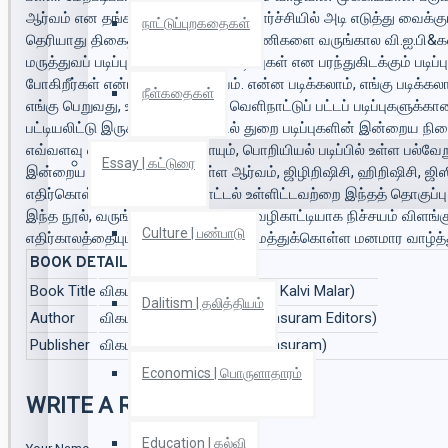
ஆர்வம் என தங்களின் அடுத்தகட்ட வளர்ச்சியில் அடி எடுத்து வைக்கு
நாட்டுப்புறகதைகள்
தெரியாது திகைத்து நிற்கும் மாணவமணிகளை வருங்கால வி.ஐ.பி&களாக வார்
மருத்துவப் படிப்புகள், பொறியியல் படிப்புகள் என பரந்துகிடக்கும் பட
போகிறீர்கள் என்பதுதான் முக்கியம். என்ன படிக்கலாம், எங்கு படிக்க
நீள்கதைகள்
எங்கு பெறுவது, உள்நாட்டு மற்றும் வெளிநாட்டுப் பட்டப் படிப்புக
பட்டியலிட்டு இருக்கிறோம். தொழில் துறை படிப்புகளின் இன்றைய நி
எவ்வளவு என்கிற விவரங்களையும், பொறியியல் படிப்பில் உள்ள பல்வேறு 
Essay | கட்டுரை
இன்றைய மாணவர்களுக்கு உள்ள ஆர்வம், ஜிழிறிஷிசி, ஹிறிஷிசி, ஜிஸி
எதிர்கொள்வது என்கிற வழிகாட்டல் உள்ளிட்டவற்றை இந்தத் தொகுப்பு
இந்த நூல், வருங்காலச் சந்ததிகளின் வழிகாட்டியாக நிச்சயம் விளங
Culture | பண்பாடு
எதிர்காலத்தையும் வெற்றிகரமாக அமைத்துக்கொள்ள மனமார வாழ்த்துக
BOOK DETAILS
Book Title
விகடன் கல்வி மலர் (Vikatan Kalvi Malar)
Dalitism | தலித்தியம்
Author
விகடன் பிரசுரம் (Vikatan Prasuram Editors)
Publisher
விகடன் பிரசுரம் (Vikatan Prasuram)
Economics | பொருளாதாரம்
WRITE A REVIEW
Education | கல்வி