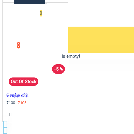
Wishlist
0
0 item(s) - ₹0
0
Your shopping cart is empty!
-5 %
Out Of Stock
சொந்த வீடு
₹100
₹105