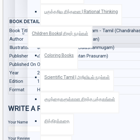
பகுத்தறிவு சிந்தனை | Rational Thinking
BOOK DETAILS
Book Title
சந்திரஹாசம் - Chandrahasam - Tamil (Chandraha
Children Books| சிறார் நூல்கள்
Author
சு.வெங்கடேசன் (S.Venkatesan)
Illustrator
கே.பாலசண்முகம் (K. Balashanmugam)
Coloring Books
Publisher
விகடன் பிரசுரம் (Vikatan Prasuram)
Published On
Oct 2015
Year
2015
Scientific Tamil | அறிவியல் நூல்கள்
Edition
1
Format
Hard Bound
குழந்தைகளுக்கான சிறந்த புத்தகங்கள்
WRITE A REVIEW
சித்திரக்கதை
Your Name
Your Review