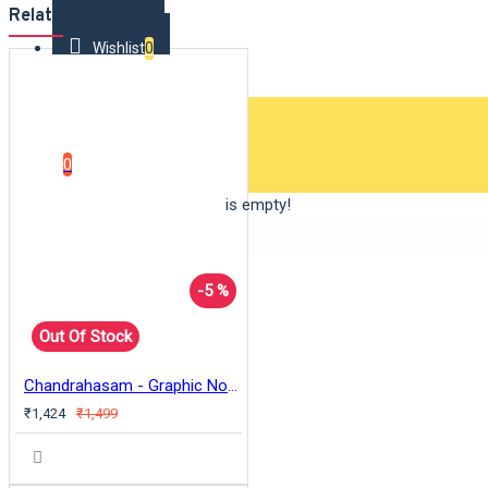
Related Products
Wishlist
0
0 item(s) - ₹0
0
Your shopping cart is empty!
-5 %
Out Of Stock
Chandrahasam - Graphic Novel - English
₹1,424
₹1,499