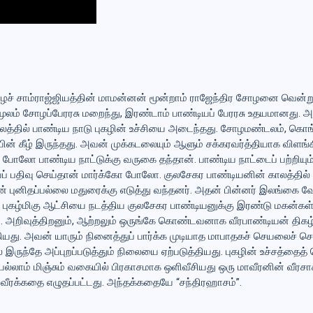
் சாம்ராஜ்ஜியத்தின் மாமன்னன் மூன்றாம் ராஜேந்திர சோழனை வென்று ( 
மூலம் சோழப்பேரரசு மறைந்து, இரண்டாம் பாண்டியப் பேரரசு உதயமானது. 
லத்தில் பாண்டிய நாடு புகழின் உச்சியை அடைந்தது. சோழமண்டலம், கொ
 கீழ் இருந்தது. அவன் முக்கடலையும் ஆளும் சக்கரவர்த்தியாக விளங
 போலோ பாண்டிய நாட்டுக்கு வருகை தந்தான். பாண்டிய நாட்டைப் பற்றியும
ைப் பதிவு செய்தான் மார்க்கோ போலோ. குலசேகர பாண்டியனின் காலத்தில்
ானின் புனிதப்பல்லை மதுரைக்கு எடுத்து வந்தனர். அதன் பின்னர் இலங்கை வ
ம் புகழ்மிகு ஆட்சியை நடத்திய குலசேகர பாண்டியனுக்கு இரண்டு மகன்கள
. அறிவுத்திறனும், ஆற்றலும் ஒருங்கே கொண்டவனாக வீரபாண்டியன் திகழ
்கியது. அவன் யாரும் நினைத்துப் பார்க்க முடியாத மாபாதகச் செயலைச் செ
 இருந்தே அப்புறப்படுத்தும் நிலையை ஏற்படுத்தியது. புகழின் உச்சத்தைத்
ல்லாம் மிஞ்சும் வகையில் பிரகாசமாக ஒளிவீசியது ஒரு மாவீரனின் வீரசா
ன வீரக்கதை எழுதப்பட்டது. அந்தக்கதையே “சந்திரஹாசம்”.