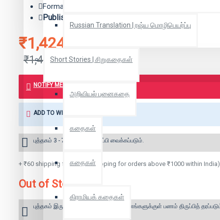
Format: Hard Bound
Publisher:
விகடன் பிரசுரம்
Russian Translation | ரஷ்ய மொழிபெயர்ப்பு
₹1,424
₹1,499
Short Stories | சிறுகதைகள்
NOTIFY ME WHEN BOOK IS AVAILABLE
அறிவியல் புனைகதை
ADD TO WISH LIST
கதைகள்
புத்தகம் 3 - 7 நாட்களில் அனுப்பி வைக்கப்படும்.
கதைகள்
+ ₹60 shipping fee* (Free shipping for orders above ₹1000 within India)
Out of Stock
கிராமியக் கதைகள்
புத்தகம் இருப்பில் இல்லை என்றால் 10 தினங்களுக்குள் பணம் திருப்பித் தரப்படும