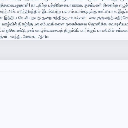
 அத்தகையதுதான்! நாடறிந்த பத்திரிகையாளராக, குசும்புகள் நிறைந்த எழுத
சிங். சரித்திரத்தில் இடம்பெற்ற பல சம்பவங்களுக்கு சாட்சியாக இருப்ப
ான இந்திய வெளியுறவுத் துறை சந்தித்த சவால்கள்... என குஷ்வந்த் எதி
ங் வாழ்வில் நிகழ்ந்த பல சம்பவங்களை நகைச்சுவை தொனிக்க, சுவாரஸ்யமா
்றுகொண்டு, தன் வாழ்க்கையைத் திரும்பிப் பார்க்கும் பாணியில் சம்பவ
 சஞ்சய் காந்தி, மேனகா ஆகிய