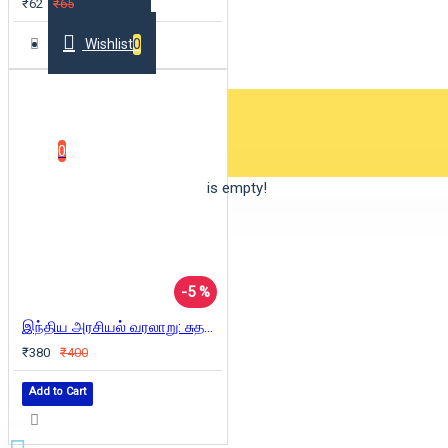
₹62
₹65
Wishlist
0
0 item(s) - ₹0
0
Your shopping cart is empty!
-5 %
இந்திய அரசியல் வரலாறு: சுதந்திரத்துக்குப் பிறகு
₹380
₹400
Add to Cart