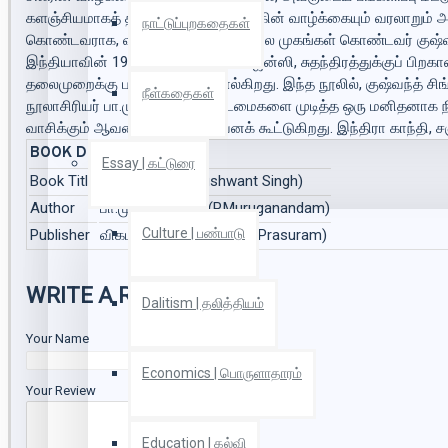
களஞ்சியமாகத் திகழும். குஷ்வந்த்சிங்கின் வாழ்க்கையும் வரலாறும்
நாட்டுப்புறகதைகள்
கொண்டவராக, வழக்கறிஞராக என்று பல முகங்கள் கொண்டவர் குஷ்வந்த் 
இந்தியாவின் 1975_ம் ஆண்டு எமர்ஜென்ஸி, சுதந்திரத்துக்குப் பிறக
தலைமுறைக்கு பாடங்களைச் சொல்கிறது. இந்த நூலில், குஷ்வந்த் சி
நீள்கதைகள்
நூலாசிரியர் பா.முருகானந்தம். கடமைகளை முடித்த ஒரு மனிதனாக நின
வாசிக்கும் ஆவலை ‘விறுவிறு’வெனக் கூட்டுகிறது. இந்திரா காந்தி,
BOOK DETAILS
Essay | கட்டுரை
Book Title
குஷ்வந்த் சிங் (Kushwant Singh)
Author
பா.முருகானந்தம் (P.Muruganandam)
Culture | பண்பாடு
Publisher
விகடன் பிரசுரம் (Vikatan Prasuram)
WRITE A REVIEW
Dalitism | தலித்தியம்
Your Name
Economics | பொருளாதாரம்
Your Review
Education | கல்வி