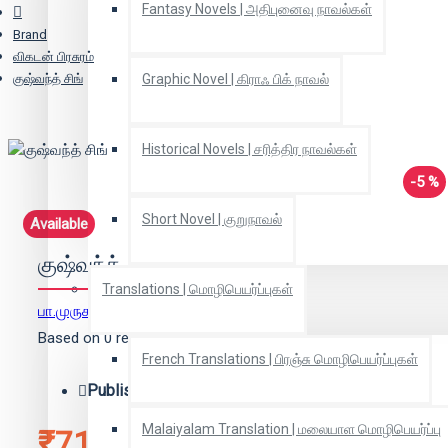
Fantasy Novels | அதிபுனைவு நாவல்கள்
Brand
விகடன் பிரசுரம்
குஷ்வந்த் சிங்
Graphic Novel | கிராஃ பிக் நாவல்
Historical Novels | சரித்திர நாவல்கள்
-5 %
Short Novel | குறுநாவல்
Available
குஷ்வந்த் சிங்
Translations | மொழிபெயர்ப்புகள்
பா.முருகானந்தம்
(ஆசிரியர்)
Based on 0 reviews.
-
Write a review
French Translations | பிரஞ்சு மொழிபெயர்ப்புகள்
Publisher:
விகடன் பிரசுரம்
Malaiyalam Translation | மலையாள மொழிபெயர்ப்பு
₹71