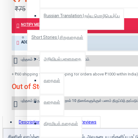
₹75
Russian Translation | ரஷ்ய மொழிபெயர்ப்பு
NOTIFY ME WHEN BOOK IS AVAILABLE
Short Stories | சிறுகதைகள்
ADD TO WISH LIST
அறிவியல் புனைகதை
புத்தகம் 3 - 7 நாட்களில் அனுப்பி வைக்கப்படும்.
+ ₹60 shipping fee* (Free shipping for orders above ₹1000 within India)
கதைகள்
Out of Stock
புத்தகம் இருப்பில் இல்லை என்றால் 10 தினங்களுக்குள் பணம் திருப்பித் தரப்படும
கதைகள்
Description
Book Details
Reviews
கிராமியக் கதைகள்
சிலரின் வாழ்க்கை வரலாற்றைப் படித்தால், அவருடைய பங்களிப்பு மட