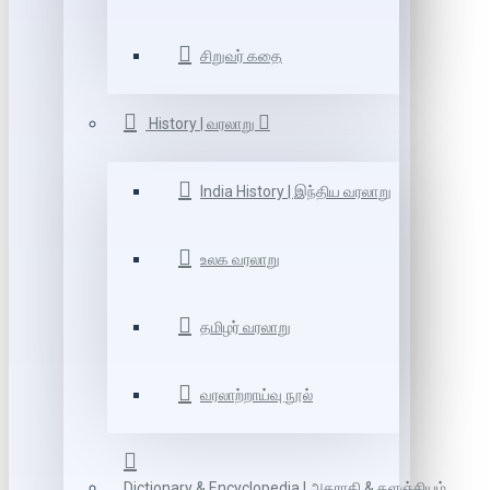
சிறுவர் கதை
History | வரலாறு
India History | இந்திய வரலாறு
உலக வரலாறு
தமிழர் வரலாறு
வரலாற்றாய்வு நூல்
Dictionary & Encyclopedia | அகராதி & களஞ்சியம்