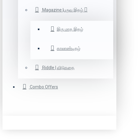
Magazine |பருவ இதழ்
இரு மாத இதழ்
காலாண்டிதழ்
Riddle | விடுகதை
Combo Offers