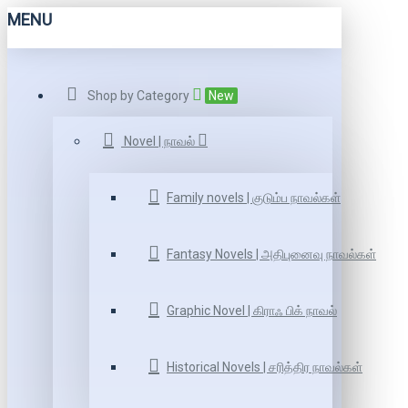
MENU
Shop by Category
New
Novel | நாவல்
Family novels | குடும்ப நாவல்கள்
Fantasy Novels | அதிபுனைவு நாவல்கள்
Graphic Novel | கிராஃ பிக் நாவல்
Historical Novels | சரித்திர நாவல்கள்