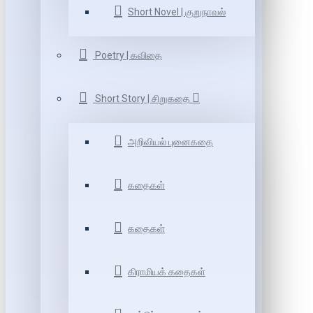
Short Novel | குறுநாவல்
Poetry | கவிதை
Short Story | சிறுகதை
அறிவியல் புனைகதை
கதைகள்
கதைகள்
கிராமியக் கதைகள்