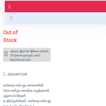
புத்தகம் 3 - 7 நாட்களில் அனுப்பி
வைக்கப்படும்.
+ ₹60 shipping fee* (Free shipping
for orders above ₹1000 within
India)
Out of
Stock
புத்தகம் இருப்பில் இல்லை என்றால்
10 தினங்களுக்குள் பணம்
திருப்பித் தரப்படும்.
DESCRIPTION
கவிதை என்பது கலைகளின்
அரசு என்று மறைந்த எழுத்தாளர்
புதுமைப்பித்தன்
கூறியிருக்கிறார். கவிதை என்பது