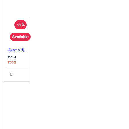
-5 %
Available
ஆறாம் திணை- பாகம் 2
₹214
₹225