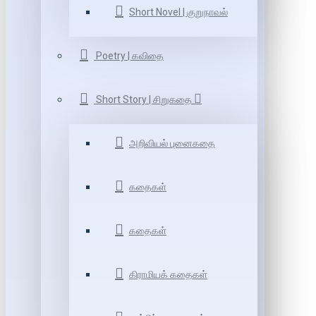
Short Novel | குறுநாவல்
Poetry | கவிதை
Short Story | சிறுகதை
அறிவியல் புனைகதை
கதைகள்
கதைகள்
கிராமியக் கதைகள்