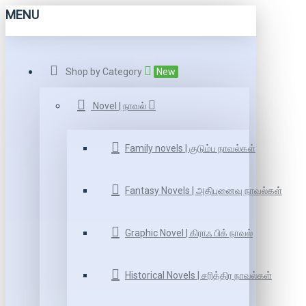
MENU
Shop by Category
New
Novel | நாவல்
Family novels | குடும்ப நாவல்கள்
Fantasy Novels | அதிபுனைவு நாவல்கள்
Graphic Novel | கிராஃ பிக் நாவல்
Historical Novels | சரித்திர நாவல்கள்