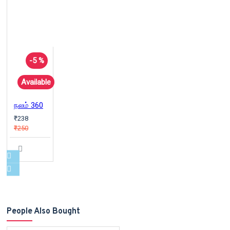
-5 %
Available
நலம் 360
₹238
₹250
People Also Bought