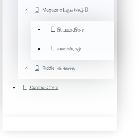
Magazine |பருவ இதழ்
இரு மாத இதழ்
காலாண்டிதழ்
Riddle | விடுகதை
Combo Offers