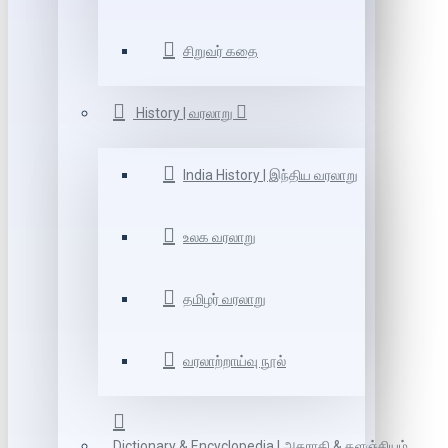
சிறுவர் கதை
History | வரலாறு
India History | இந்திய வரலாறு
உலக வரலாறு
தமிழர் வரலாறு
வரலாற்றாய்வு நூல்
Dictionary & Encyclopedia | அகராதி & களஞ்சியம்