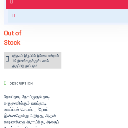
வைக்கப்படும்.
+ ₹60 shipping fee* (Free shipping
for orders above ₹1000 within
India)
Out of
Stock
புத்தகம் இருப்பில் இல்லை என்றால்
10 தினங்களுக்குள் பணம்
திருப்பித் தரப்படும்.
DESCRIPTION
நோய்நாடி நோய்முதல் நாடி
அதுதணிக்கும் வாய்நாடி
வாய்ப்பச் செயல். _ ‘நோய்
இன்னதென்று அறிந்து, அதன்
காரணத்தை ஆராய்ந்து, அதைப்