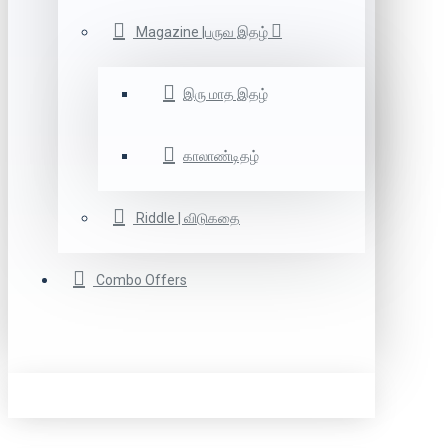
Magazine |பருவ இதழ்
இரு மாத இதழ்
காலாண்டிதழ்
Riddle | விடுகதை
Combo Offers