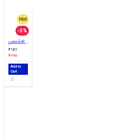
Hot
-5 %
பூனாச்சி அல்லது ஒரு வெள்ளாட்டின் கதை
₹181
₹190
Add to
Cart