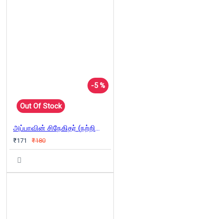
-5 %
Out Of Stock
அப்பாவின் சிநேகிதர் (நற்றிணை)
₹171
₹180