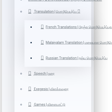
Transulation | மொழிபெயர்ப்பு
French Translations | பிரஞ்சு மொழிபெயர்ப்புக
Malaiyalam Translation | மலையாள மொழிபெய
Russian Translation | ரஷ்ய மொழிபெயர்ப்பு
Speech | உரை
Exegesis | விளக்கவுரை
Games | விளையாட்டு