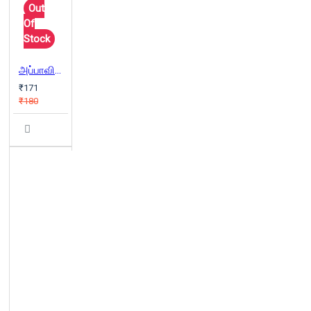
Out
Of
Stock
அப்பாவின் சிநேகிதர் (நற்றிணை)
₹171
₹180