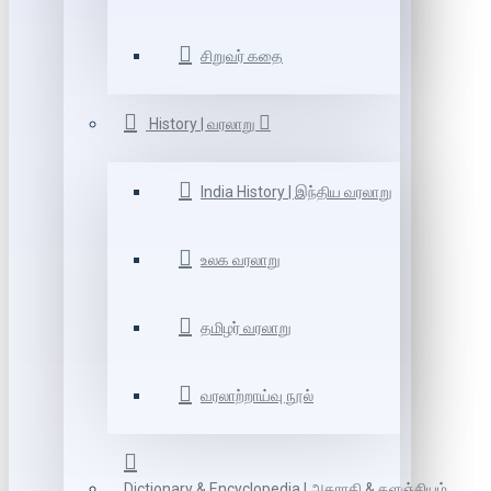
சிறுவர் கதை
History | வரலாறு
India History | இந்திய வரலாறு
உலக வரலாறு
தமிழர் வரலாறு
வரலாற்றாய்வு நூல்
Dictionary & Encyclopedia | அகராதி & களஞ்சியம்