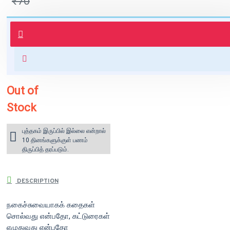
₹70
புத்தகம் 3 - 7 நாட்களில் அனுப்பி
வைக்கப்படும்.
+ ₹60 shipping fee* (Free shipping
for orders above ₹1000 within
India)
Out of
Stock
புத்தகம் இருப்பில் இல்லை என்றால்
10 தினங்களுக்குள் பணம்
திருப்பித் தரப்படும்.
DESCRIPTION
நகைச்சுவையாகக் கதைகள்
சொல்வது என்பதோ, கட்டுரைகள்
எழுதுவது என்பதோ