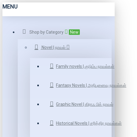
MENU
Shop by Category
New
Novel | நாவல்
Family novels | குடும்ப நாவல்கள்
Fantasy Novels | அதிபுனைவு நாவல்கள்
Graphic Novel | கிராஃ பிக் நாவல்
Historical Novels | சரித்திர நாவல்கள்