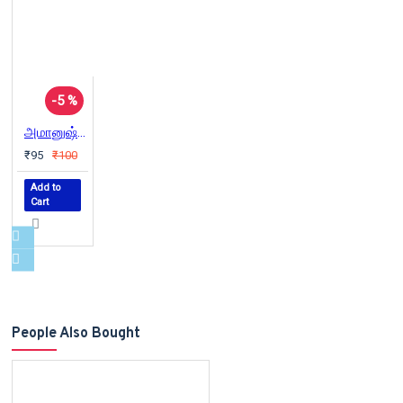
-5 %
அமானுஷ்ய நினைவுகள்
₹95
₹100
Add to
Cart
People Also Bought