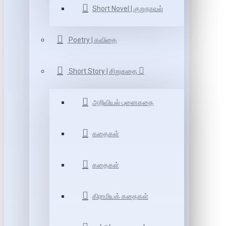
Short Novel | குறுநாவல்
Poetry | கவிதை
Short Story | சிறுகதை
அறிவியல் புனைகதை
கதைகள்
கதைகள்
கிராமியக் கதைகள்